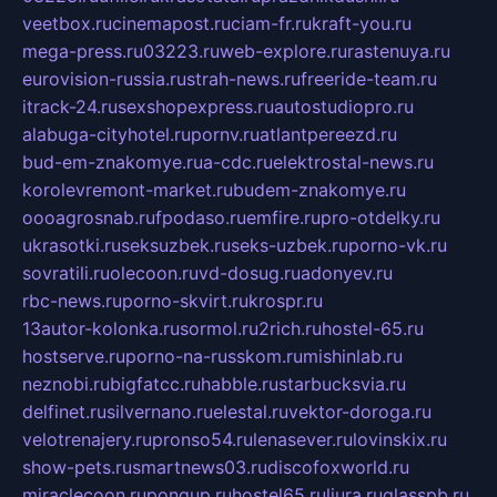
veetbox.ru
cinemapost.ru
ciam-fr.ru
kraft-you.ru
mega-press.ru
03223.ru
web-explore.ru
rastenuya.ru
eurovision-russia.ru
strah-news.ru
freeride-team.ru
itrack-24.ru
sexshopexpress.ru
autostudiopro.ru
alabuga-cityhotel.ru
pornv.ru
atlantpereezd.ru
bud-em-znakomye.ru
a-cdc.ru
elektrostal-news.ru
korolevremont-market.ru
budem-znakomye.ru
oooagrosnab.ru
fpodaso.ru
emfire.ru
pro-otdelky.ru
ukrasotki.ru
seksuzbek.ru
seks-uzbek.ru
porno-vk.ru
sovratili.ru
olecoon.ru
vd-dosug.ru
adonyev.ru
rbc-news.ru
porno-skvirt.ru
krospr.ru
13autor-kolonka.ru
sormol.ru
2rich.ru
hostel-65.ru
hostserve.ru
porno-na-russkom.ru
mishinlab.ru
neznobi.ru
bigfatcc.ru
habble.ru
starbucksvia.ru
delfinet.ru
silvernano.ru
elestal.ru
vektor-doroga.ru
velotrenajery.ru
pronso54.ru
lenasever.ru
lovinskix.ru
show-pets.ru
smartnews03.ru
discofoxworld.ru
miraclecoon.ru
pongup.ru
hostel65.ru
liura.ru
glasspb.ru