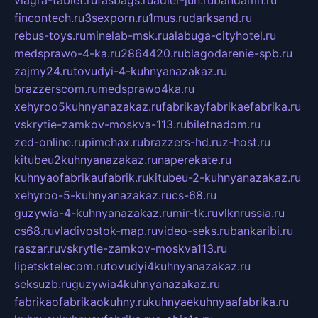
viagra-tablet.ru
fasbags.ru
adler-jun.ru
bandamn.ru
fincontech.ru
3sexporn.ru
1mus.ru
darksand.ru
rebus-toys.ru
minelab-msk.ru
alabuga-cityhotel.ru
medsprawo-4-ka.ru
2864420.ru
blagodarenie-spb.ru
zajmy24.ru
tovudyi-4-kuhnyanazakaz.ru
brazzerscom.ru
medsprawo4ka.ru
xehyroo5kuhnyanazakaz.ru
fabrikayfabrikaefabrika.ru
vskrytie-zamkov-moskva-113.ru
biletnadom.ru
zed-online.ru
pimchax.ru
brazzers-hd.ru
z-host.ru
kitubeu2kuhnyanazakaz.ru
naperekate.ru
kuhnyaofabrikaufabrik.ru
kitubeu-2-kuhnyanazakaz.ru
xehyroo-5-kuhnyanazakaz.ru
cs-68.ru
guzywia-4-kuhnyanazakaz.ru
mir-tk.ru
vlknrussia.ru
cs68.ru
vladivostok-map.ru
video-seks.ru
bankaribi.ru
raszar.ru
vskrytie-zamkov-moskva113.ru
lipetsktelecom.ru
tovudyi4kuhnyanazakaz.ru
seksuzb.ru
guzywia4kuhnyanazakaz.ru
fabrikaofabrikaokuhny.ru
kuhnyaekuhnyaafabrika.ru