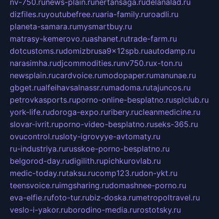
nv-750.ru
news-plain.ru
nertansaga.ru
delanalad.ru
dizfiles.ru
youtubefree.ru
aria-family.ru
roadli.ru
planeta-samara.ru
mysmartbuy.ru
matrasy-kemerovo.ru
ashanet.ru
trade-farm.ru
dotcustoms.ru
domizbrusa9x12spb.ru
autodamp.ru
narasimha.ru
djcommodities.ru
nv750.ru
x-ton.ru
newsplain.ru
cardvoice.ru
modopaper.ru
manunae.ru
gbget.ru
alfeihavsalnassr.ru
madoma.ru
tajuncos.ru
petrovkasports.ru
porno-online-besplatno.ru
splclub.ru
york-life.ru
doroga-expo.ru
ribery.ru
cleanmedicine.ru
slovar-ivrit.ru
porno-video-besplatno.ru
seks-365.ru
ovucontrol.ru
sloty-igrovyye-avtomaty.ru
ru-industriya.ru
russkoe-porno-besplatno.ru
belgorod-day.ru
digilith.ru
pichkurovlab.ru
medic-today.ru
taksu.ru
comp123.ru
don-ykt.ru
teensvoice.ru
imgsharing.ru
domashnee-porno.ru
eva-elfie.ru
foto-tur.ru
biz-doska.ru
metropoltravel.ru
veslo-i-yakor.ru
borodino-media.ru
rostotsky.ru