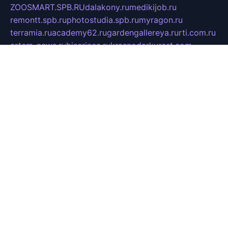
ZOOSMART.SPB.RU
dalakony.ru
medikijob.ru
remontt.spb.ru
photostudia.spb.ru
myragon.ru
terramia.ru
academy62.ru
gardengallereya.ru
rti.com.ru
artem-news.ru
biserinca.ru
krasnodarkurort.com
imshowtv.ru
mebel-v-tule.ru
mobtopik.ru
pcsecurity.net.ru
tool-sib.ru
multimetrunit.ru
sp-tour.ru
fan-cs.ru
santeh-russia.ru
symbian9.net.ru
DSHAIR.RU
tmmotors.spb.ru
xjocuricopii.com
musavtomat.msk.ru
obustrojdom.ru
sovetcik.ru
ybaranovskaya.ru
ppknews.ru
cult-alshei.ru
JAPANRUSSIA.RU
proekciyamebel.ru
imper-finans.ru
rim.org.ru
glamourai.ru
brassminus.ru
zabor-pro.ru
ftn.pp.ru
dorogoe58.ru
laimengpacker.ru
kuzova-zapchasti.ru
sageerp.ru
taxodrom.ru
dsrazvitie.ru
hardcity.net.ru
ratinghomegames.ru
topservice25.ru
gubernyan.ru
gtglasslined.ru
ii4.ru
tssport.spb.ru
andorra24.com
blackwallstreet.ru
oboimos.ru
optim-doors.com.ru
ikuch.ru
nycr.org.ru
npa21.ru
vremya-ch.spb.ru