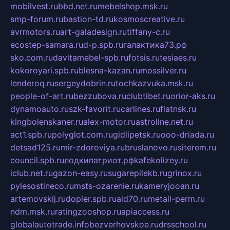
mobilvest.ru
bbd.net.ru
mebelshop.msk.ru
smp-forum.ru
bastion-td.ru
kosmoscreative.ru
avrmotors.ru
art-galadesign.ru
tiffany-c.ru
ecostep-samara.ru
d-p.spb.ru
галактика73.рф
sko.com.ru
davitamebel-spb.ru
fotsis.ru
tesiaes.ru
kokoroyari.spb.ru
blesna-kazan.ru
mossilver.ru
lenderoq.ru
sergeydobrin.ru
tochkazvuka.msk.ru
people-of-art.ru
bezzubova.ru
clubtibet.ru
orior-aks.ru
dynamoauto.ru
szk-favorit.ru
carlines.ru
flatnsk.ru
kingbolenskaner.ru
alex-motor.ru
astroline.net.ru
act1.spb.ru
polyglot.com.ru
gidlipetsk.ru
ooo-driada.ru
detsad125.ru
mir-zdoroviya.ru
bruslanovo.ru
siterem.ru
council.spb.ru
лодкипатриот.рф
kafekolizey.ru
iclub.net.ru
gazon-easy.ru
sugarepilekb.ru
grinox.ru
pylesostineco.ru
msts-ozarenie.ru
kameryjooan.ru
artemovskij.ru
dopler.spb.ru
aid70.ru
metall-perm.ru
ndm.msk.ru
ratingzooshop.ru
apiaccess.ru
globalautotrade.info
bezverhovskoe.ru
drsschool.ru