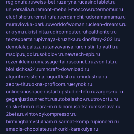
regionufa.ru
weiss-bet.ru
zaryna.ru
casinotablet.ru
universalia.ru
remont-mebeli-moscow.ru
termomur.ru
clubfisher.ru
remstirufa.ru
erdamchi.ru
doramamama.ru
muraviovka-park.ru
worldofwoman.ru
clean-dreams.ru
arkrym.ru
kristinita.ru
dircomputer.ru
healthenter.ru
textexperts.ru
pivnaya-kruzhka.ru
kinofilmy-2021.ru
demolalapaluza.ru
tanyavanya.ru
remstir-tolyatti.ru
msdip.ru
jdol.ru
sokolovr.ru
newtech-spb.ru
rezemkleim.ru
massage-tai.ru
seonub.ru
zvonitut.ru
biolisichka24.ru
mncraft-download.ru
algoritm-sistema.ru
godflesh.ru
ru-industria.ru
zebra-tlt.ru
okna-proficom.ru
erynok.ru
onlinekinospace.ru
startupstudio-fefu.ru
zarges-ru.ru
gegenjustizunrecht.ru
autobalashov.ru
utrovortu.ru
spiski-firm.ru
elara-m.ru
kinomusorka.ru
mkcslava.ru
2bets.ru
vintovoykompressor.ru
birminghamvsfulham.ru
sarmat-komp.ru
pioneeri.ru
amadis-chocolate.ru
shkurki-karakulya.ru