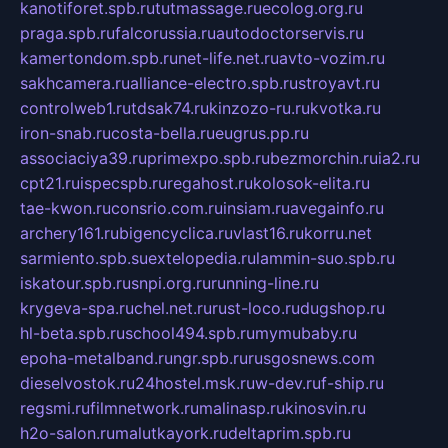
kanotiforet.spb.ru
tutmassage.ru
ecolog.org.ru
praga.spb.ru
falcorussia.ru
autodoctorservis.ru
kamertondom.spb.ru
net-life.net.ru
avto-vozim.ru
sakhcamera.ru
alliance-electro.spb.ru
stroyavt.ru
controlweb1.ru
tdsak74.ru
kinzozo-ru.ru
kvotka.ru
iron-snab.ru
costa-bella.ru
eugrus.pp.ru
associaciya39.ru
primexpo.spb.ru
bezmorchin.ru
ia2.ru
cpt21.ru
ispecspb.ru
regahost.ru
kolosok-elita.ru
tae-kwon.ru
consrio.com.ru
insiam.ru
avegainfo.ru
archery161.ru
bigencyclica.ru
vlast16.ru
korru.net
sarmiento.spb.su
extelopedia.ru
lammin-suo.spb.ru
iskatour.spb.ru
snpi.org.ru
running-line.ru
krygeva-spa.ru
chel.net.ru
rust-loco.ru
dugshop.ru
hl-beta.spb.ru
school494.spb.ru
mymubaby.ru
epoha-metalband.ru
ngr.spb.ru
rusgosnews.com
dieselvostok.ru
24hostel.msk.ru
w-dev.ru
f-ship.ru
regsmi.ru
filmnetwork.ru
malinasp.ru
kinosvin.ru
h2o-salon.ru
malutkayork.ru
deltaprim.spb.ru