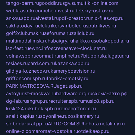
tango-perm.ru
gooddir.ru
sgv.su
multiki-online.com
webkrasotki.com
cherinvest.ru
detskiy-ostrov.ru
ankou.spb.ru
alvesta1.ru
pdf-creator.ru
nix-files.org.ru
sakhatoday.ru
elektrikersymboler.ru
sputnikyes.ru
golf2club.msk.ru
aeforums.ru
zallclub.ru
multimodal.msk.ru
habaigry.ru
haikko.ru
sobakopedia.ru
isz-fest.ru
ewnc.info
screensaver-clock.net.ru
volnav.spb.ru
comnat.ru
npf.net.ru
7bit.pp.ru
kalugatur.ru
tesiaes.ru
card.com.ru
kazanka.spb.ru
gildiya-kuznecov.ru
kameryboavision.ru
griffoncom.spb.ru
fabrika-emotsiy.ru
PARK-MATROSOVA.RU
agat.spb.ru
avtoyurist-moskva1.ru
hardware.org.ru
схема-авто.рф
dg-lab.ru
angrup.ru
recruiter.spb.ru
music8.spb.ru
krsk124.ru
kubok.spb.ru
romanofforex.ru
analitikaplus.ru
spyonline.ru
zosikamery.ru
sloboda-ural.pp.ru
AUTO-COM.SU
hohota.net
alimy.ru
online-z.com
aromat-vostoka.ru
otdelkaexp.ru