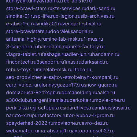
kuhnyaykuhnyayfabrika.ru
e-abis1c.ru
store-brawl-stars.ru
kts-services.ru
dark-sand.ru
sindika-01.ru
sp-life.ru
x-legion.ru
sib-archives.ru
e-abis-1-c.ru
sindika01.ru
venda-festival.ru
store-brawlstars.ru
dooraleksandria.ru
antenna-highly.ru
mine-lab-msk.ru
1-mus.ru
3-sex-porn.ru
ban-damn.ru
purse-factory.ru
viagra-tablet.ru
fasbags.ru
adler-jun.ru
bandamn.ru
fincontech.ru
3sexporn.ru
1mus.ru
darksand.ru
rebus-toys.ru
minelab-msk.ru
rtdco.ru
seo-prodvizhenie-sajtov-stroitelnyh-kompanij.ru
card-voice.ru
rulonnyygazon177.ru
snow-guard.ru
domizbrusa-9x12spb.ru
demaholding.ru
aalse.ru
a380club.ru
argentinamia.ru
perkoka.ru
movie-one.ru
perk-oka.ru
g-octopus.ru
sibarchives.ru
andreislyusar.ru
naruto-x.ru
pursefactory.ru
tor-lyubov-i-grom.ru
spayderhed-2022.ru
movieone.ru
evro-dez.ru
webamator.ru
ma-absolut1.ru
avtopomosch27.ru