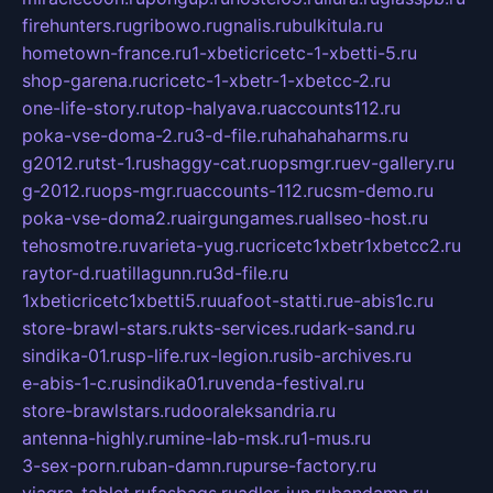
firehunters.ru
gribowo.ru
gnalis.ru
bulkitula.ru
hometown-france.ru
1-xbeticricetc-1-xbetti-5.ru
shop-garena.ru
cricetc-1-xbetr-1-xbetcc-2.ru
one-life-story.ru
top-halyava.ru
accounts112.ru
poka-vse-doma-2.ru
3-d-file.ru
hahahaharms.ru
g2012.ru
tst-1.ru
shaggy-cat.ru
opsmgr.ru
ev-gallery.ru
g-2012.ru
ops-mgr.ru
accounts-112.ru
csm-demo.ru
poka-vse-doma2.ru
airgungames.ru
allseo-host.ru
tehosmotre.ru
varieta-yug.ru
cricetc1xbetr1xbetcc2.ru
raytor-d.ru
atillagunn.ru
3d-file.ru
1xbeticricetc1xbetti5.ru
uafoot-statti.ru
e-abis1c.ru
store-brawl-stars.ru
kts-services.ru
dark-sand.ru
sindika-01.ru
sp-life.ru
x-legion.ru
sib-archives.ru
e-abis-1-c.ru
sindika01.ru
venda-festival.ru
store-brawlstars.ru
dooraleksandria.ru
antenna-highly.ru
mine-lab-msk.ru
1-mus.ru
3-sex-porn.ru
ban-damn.ru
purse-factory.ru