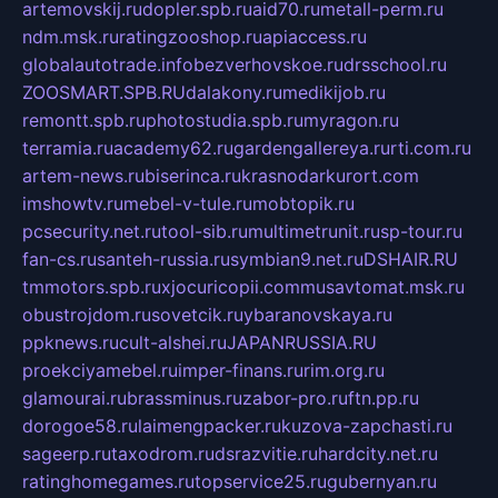
artemovskij.ru
dopler.spb.ru
aid70.ru
metall-perm.ru
ndm.msk.ru
ratingzooshop.ru
apiaccess.ru
globalautotrade.info
bezverhovskoe.ru
drsschool.ru
ZOOSMART.SPB.RU
dalakony.ru
medikijob.ru
remontt.spb.ru
photostudia.spb.ru
myragon.ru
terramia.ru
academy62.ru
gardengallereya.ru
rti.com.ru
artem-news.ru
biserinca.ru
krasnodarkurort.com
imshowtv.ru
mebel-v-tule.ru
mobtopik.ru
pcsecurity.net.ru
tool-sib.ru
multimetrunit.ru
sp-tour.ru
fan-cs.ru
santeh-russia.ru
symbian9.net.ru
DSHAIR.RU
tmmotors.spb.ru
xjocuricopii.com
musavtomat.msk.ru
obustrojdom.ru
sovetcik.ru
ybaranovskaya.ru
ppknews.ru
cult-alshei.ru
JAPANRUSSIA.RU
proekciyamebel.ru
imper-finans.ru
rim.org.ru
glamourai.ru
brassminus.ru
zabor-pro.ru
ftn.pp.ru
dorogoe58.ru
laimengpacker.ru
kuzova-zapchasti.ru
sageerp.ru
taxodrom.ru
dsrazvitie.ru
hardcity.net.ru
ratinghomegames.ru
topservice25.ru
gubernyan.ru