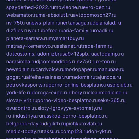
spayderhed-2022.ru
movieone.ru
evro-dez.ru
webamator.ru
ma-absolut1.ru
avtopomosch27.ru
nv-750.ru
news-plain.ru
nertansaga.ru
delanalad.ru
dizfiles.ru
youtubefree.ru
aria-family.ru
roadli.ru
planeta-samara.ru
mysmartbuy.ru
matrasy-kemerovo.ru
ashanet.ru
trade-farm.ru
dotcustoms.ru
domizbrusa9x12spb.ru
autodamp.ru
narasimha.ru
djcommodities.ru
nv750.ru
x-ton.ru
newsplain.ru
cardvoice.ru
modopaper.ru
manunae.ru
gbget.ru
alfeihavsalnassr.ru
madoma.ru
tajuncos.ru
petrovkasports.ru
porno-online-besplatno.ru
splclub.ru
york-life.ru
doroga-expo.ru
ribery.ru
cleanmedicine.ru
slovar-ivrit.ru
porno-video-besplatno.ru
seks-365.ru
ovucontrol.ru
sloty-igrovyye-avtomaty.ru
ru-industriya.ru
russkoe-porno-besplatno.ru
belgorod-day.ru
digilith.ru
pichkurovlab.ru
medic-today.ru
taksu.ru
comp123.ru
don-ykt.ru
teensvoice.ru
imgsharing.ru
domashnee-porno.ru