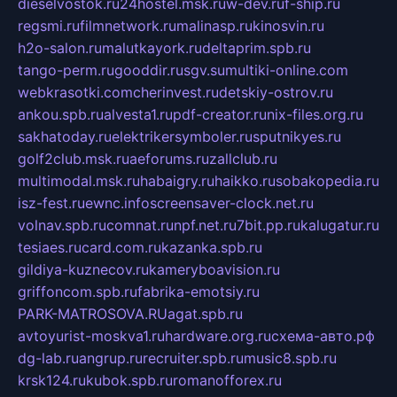
dieselvostok.ru
24hostel.msk.ru
w-dev.ru
f-ship.ru
regsmi.ru
filmnetwork.ru
malinasp.ru
kinosvin.ru
h2o-salon.ru
malutkayork.ru
deltaprim.spb.ru
tango-perm.ru
gooddir.ru
sgv.su
multiki-online.com
webkrasotki.com
cherinvest.ru
detskiy-ostrov.ru
ankou.spb.ru
alvesta1.ru
pdf-creator.ru
nix-files.org.ru
sakhatoday.ru
elektrikersymboler.ru
sputnikyes.ru
golf2club.msk.ru
aeforums.ru
zallclub.ru
multimodal.msk.ru
habaigry.ru
haikko.ru
sobakopedia.ru
isz-fest.ru
ewnc.info
screensaver-clock.net.ru
volnav.spb.ru
comnat.ru
npf.net.ru
7bit.pp.ru
kalugatur.ru
tesiaes.ru
card.com.ru
kazanka.spb.ru
gildiya-kuznecov.ru
kameryboavision.ru
griffoncom.spb.ru
fabrika-emotsiy.ru
PARK-MATROSOVA.RU
agat.spb.ru
avtoyurist-moskva1.ru
hardware.org.ru
схема-авто.рф
dg-lab.ru
angrup.ru
recruiter.spb.ru
music8.spb.ru
krsk124.ru
kubok.spb.ru
romanofforex.ru