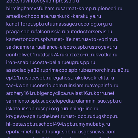
2bets.ru
vintovoykompressor.ru
birminghamvsfulham.ru
sarmat-komp.ru
pioneeri.ru
amadis-chocolate.ru
shkurki-karakulya.ru
kanotiforet.spb.ru
tutmassage.ru
ecolog.org.ru
praga.spb.ru
falcorussia.ru
autodoctorservis.ru
kamertondom.spb.ru
net-life.net.ru
avto-vozim.ru
sakhcamera.ru
alliance-electro.spb.ru
stroyavt.ru
controlweb1.ru
tdsak74.ru
kinzozo-ru.ru
kvotka.ru
iron-snab.ru
costa-bella.ru
eugrus.pp.ru
associaciya39.ru
primexpo.spb.ru
bezmorchin.ru
ia2.ru
cpt21.ru
ispecspb.ru
regahost.ru
kolosok-elita.ru
tae-kwon.ru
consrio.com.ru
insiam.ru
avegainfo.ru
archery161.ru
bigencyclica.ru
vlast16.ru
korru.net
sarmiento.spb.su
extelopedia.ru
lammin-suo.spb.ru
iskatour.spb.ru
snpi.org.ru
running-line.ru
krygeva-spa.ru
chel.net.ru
rust-loco.ru
dugshop.ru
hl-beta.spb.ru
school494.spb.ru
mymubaby.ru
epoha-metalband.ru
ngr.spb.ru
rusgosnews.com