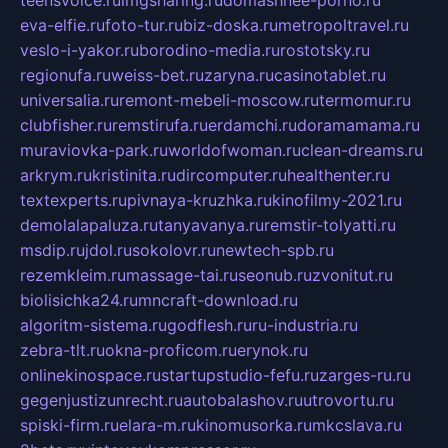
eva-elfie.ru
foto-tur.ru
biz-doska.ru
metropoltravel.ru
veslo-i-yakor.ru
borodino-media.ru
rostotsky.ru
regionufa.ru
weiss-bet.ru
zaryna.ru
casinotablet.ru
universalia.ru
remont-mebeli-moscow.ru
termomur.ru
clubfisher.ru
remstirufa.ru
erdamchi.ru
doramamama.ru
muraviovka-park.ru
worldofwoman.ru
clean-dreams.ru
arkrym.ru
kristinita.ru
dircomputer.ru
healthenter.ru
textexperts.ru
pivnaya-kruzhka.ru
kinofilmy-2021.ru
demolalapaluza.ru
tanyavanya.ru
remstir-tolyatti.ru
msdip.ru
jdol.ru
sokolovr.ru
newtech-spb.ru
rezemkleim.ru
massage-tai.ru
seonub.ru
zvonitut.ru
biolisichka24.ru
mncraft-download.ru
algoritm-sistema.ru
godflesh.ru
ru-industria.ru
zebra-tlt.ru
okna-proficom.ru
erynok.ru
onlinekinospace.ru
startupstudio-fefu.ru
zarges-ru.ru
gegenjustizunrecht.ru
autobalashov.ru
utrovortu.ru
spiski-firm.ru
elara-m.ru
kinomusorka.ru
mkcslava.ru