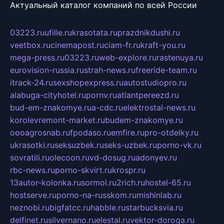
Актуальный каталог компаний по всей России
03223.ru
ufille.ru
krasotata.ru
prazdnikdushi.ru
veetbox.ru
cinemapost.ru
ciam-fr.ru
kraft-you.ru
mega-press.ru
03223.ru
web-explore.ru
rastenuya.ru
eurovision-russia.ru
strah-news.ru
freeride-team.ru
itrack-24.ru
sexshopexpress.ru
autostudiopro.ru
alabuga-cityhotel.ru
pornv.ru
atlantpereezd.ru
bud-em-znakomye.ru
a-cdc.ru
elektrostal-news.ru
korolevremont-market.ru
budem-znakomye.ru
oooagrosnab.ru
fpodaso.ru
emfire.ru
pro-otdelky.ru
ukrasotki.ru
seksuzbek.ru
seks-uzbek.ru
porno-vk.ru
sovratili.ru
olecoon.ru
vd-dosug.ru
adonyev.ru
rbc-news.ru
porno-skvirt.ru
krospr.ru
13autor-kolonka.ru
sormol.ru
2rich.ru
hostel-65.ru
hostserve.ru
porno-na-russkom.ru
mishinlab.ru
neznobi.ru
bigfatcc.ru
habble.ru
starbucksvia.ru
delfinet.ru
silvernano.ru
elestal.ru
vektor-doroga.ru