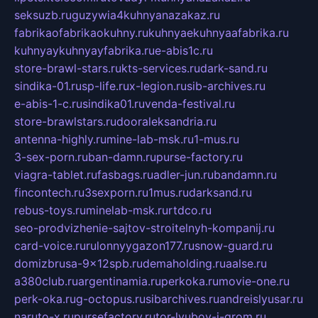
seksuzb.ru
guzywia4kuhnyanazakaz.ru
fabrikaofabrikaokuhny.ru
kuhnyaekuhnyaafabrika.ru
kuhnyaykuhnyayfabrika.ru
e-abis1c.ru
store-brawl-stars.ru
kts-services.ru
dark-sand.ru
sindika-01.ru
sp-life.ru
x-legion.ru
sib-archives.ru
e-abis-1-c.ru
sindika01.ru
venda-festival.ru
store-brawlstars.ru
dooraleksandria.ru
antenna-highly.ru
mine-lab-msk.ru
1-mus.ru
3-sex-porn.ru
ban-damn.ru
purse-factory.ru
viagra-tablet.ru
fasbags.ru
adler-jun.ru
bandamn.ru
fincontech.ru
3sexporn.ru
1mus.ru
darksand.ru
rebus-toys.ru
minelab-msk.ru
rtdco.ru
seo-prodvizhenie-sajtov-stroitelnyh-kompanij.ru
card-voice.ru
rulonnyygazon177.ru
snow-guard.ru
domizbrusa-9x12spb.ru
demaholding.ru
aalse.ru
a380club.ru
argentinamia.ru
perkoka.ru
movie-one.ru
perk-oka.ru
g-octopus.ru
sibarchives.ru
andreislyusar.ru
naruto-x.ru
pursefactory.ru
tor-lyubov-i-grom.ru