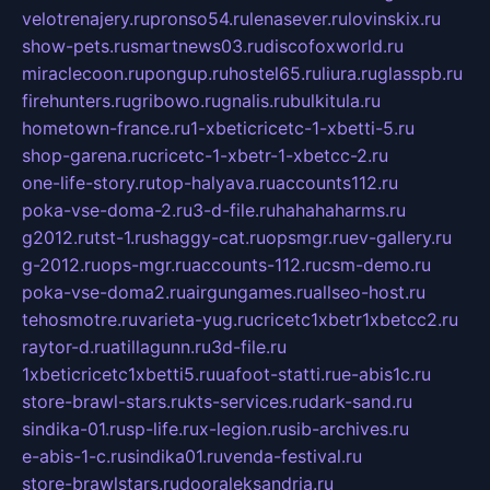
velotrenajery.ru
pronso54.ru
lenasever.ru
lovinskix.ru
show-pets.ru
smartnews03.ru
discofoxworld.ru
miraclecoon.ru
pongup.ru
hostel65.ru
liura.ru
glasspb.ru
firehunters.ru
gribowo.ru
gnalis.ru
bulkitula.ru
hometown-france.ru
1-xbeticricetc-1-xbetti-5.ru
shop-garena.ru
cricetc-1-xbetr-1-xbetcc-2.ru
one-life-story.ru
top-halyava.ru
accounts112.ru
poka-vse-doma-2.ru
3-d-file.ru
hahahaharms.ru
g2012.ru
tst-1.ru
shaggy-cat.ru
opsmgr.ru
ev-gallery.ru
g-2012.ru
ops-mgr.ru
accounts-112.ru
csm-demo.ru
poka-vse-doma2.ru
airgungames.ru
allseo-host.ru
tehosmotre.ru
varieta-yug.ru
cricetc1xbetr1xbetcc2.ru
raytor-d.ru
atillagunn.ru
3d-file.ru
1xbeticricetc1xbetti5.ru
uafoot-statti.ru
e-abis1c.ru
store-brawl-stars.ru
kts-services.ru
dark-sand.ru
sindika-01.ru
sp-life.ru
x-legion.ru
sib-archives.ru
e-abis-1-c.ru
sindika01.ru
venda-festival.ru
store-brawlstars.ru
dooraleksandria.ru