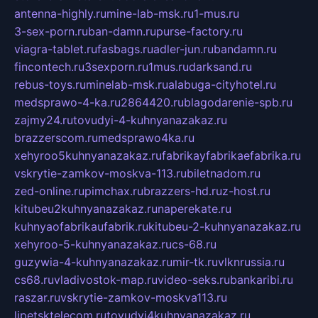
antenna-highly.ru
mine-lab-msk.ru
1-mus.ru
3-sex-porn.ru
ban-damn.ru
purse-factory.ru
viagra-tablet.ru
fasbags.ru
adler-jun.ru
bandamn.ru
fincontech.ru
3sexporn.ru
1mus.ru
darksand.ru
rebus-toys.ru
minelab-msk.ru
alabuga-cityhotel.ru
medsprawo-4-ka.ru
2864420.ru
blagodarenie-spb.ru
zajmy24.ru
tovudyi-4-kuhnyanazakaz.ru
brazzerscom.ru
medsprawo4ka.ru
xehyroo5kuhnyanazakaz.ru
fabrikayfabrikaefabrika.ru
vskrytie-zamkov-moskva-113.ru
biletnadom.ru
zed-online.ru
pimchax.ru
brazzers-hd.ru
z-host.ru
kitubeu2kuhnyanazakaz.ru
naperekate.ru
kuhnyaofabrikaufabrik.ru
kitubeu-2-kuhnyanazakaz.ru
xehyroo-5-kuhnyanazakaz.ru
cs-68.ru
guzywia-4-kuhnyanazakaz.ru
mir-tk.ru
vlknrussia.ru
cs68.ru
vladivostok-map.ru
video-seks.ru
bankaribi.ru
raszar.ru
vskrytie-zamkov-moskva113.ru
lipetsktelecom.ru
tovudyi4kuhnyanazakaz.ru