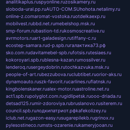
analitikaplus.ru
spyonline.ru
zosikamery.ru
sloboda-ural.pp.ru
AUTO-COM.SU
hohota.net
alimy.ru
online-z.com
aromat-vostoka.ru
otdelkaexp.ru
mobilvest.ru
bbd.net.ru
mebelshop.msk.ru
smp-forum.ru
bastion-td.ru
kosmoscreative.ru
avrmotors.ru
art-galadesign.ru
tiffany-c.ru
ecostep-samara.ru
d-p.spb.ru
галактика73.рф
sko.com.ru
davitamebel-spb.ru
fotsis.ru
tesiaes.ru
kokoroyari.spb.ru
blesna-kazan.ru
mossilver.ru
lenderoq.ru
sergeydobrin.ru
tochkazvuka.msk.ru
people-of-art.ru
bezzubova.ru
clubtibet.ru
orior-aks.ru
dynamoauto.ru
szk-favorit.ru
carlines.ru
flatnsk.ru
kingbolenskaner.ru
alex-motor.ru
astroline.net.ru
act1.spb.ru
polyglot.com.ru
gidlipetsk.ru
ooo-driada.ru
detsad125.ru
mir-zdoroviya.ru
bruslanovo.ru
siterem.ru
council.spb.ru
лодкипатриот.рф
kafekolizey.ru
iclub.net.ru
gazon-easy.ru
sugarepilekb.ru
grinox.ru
pylesostineco.ru
msts-ozarenie.ru
kameryjooan.ru