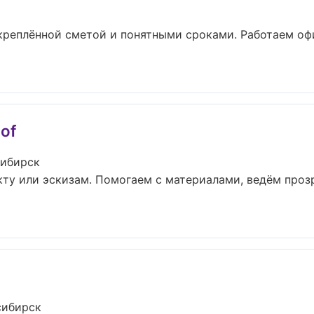
креплённой сметой и понятными сроками. Работаем оф
of
сибирск
кту или эскизам. Помогаем с материалами, ведём про
сибирск