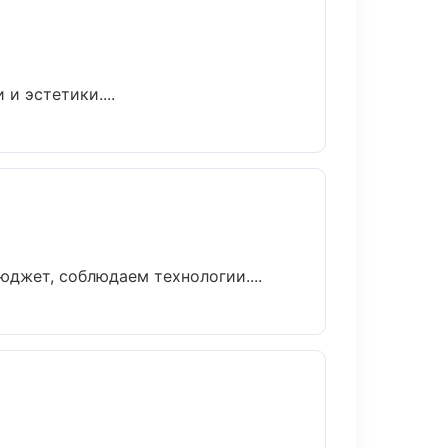
и эстетики....
джет, соблюдаем технологии....