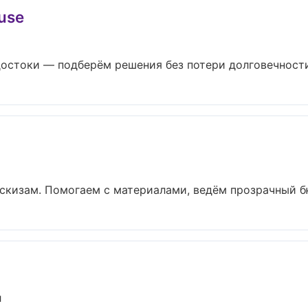
use
остоки — подберём решения без потери долговечности 
эскизам. Помогаем с материалами, ведём прозрачный бю
л