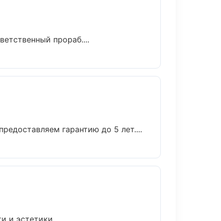
етственный прораб....
редоставляем гарантию до 5 лет....
и эстетики....