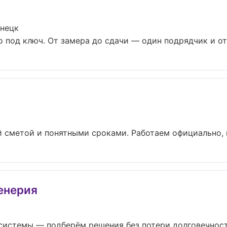
знецк
 под ключ. От замера до сдачи — один подрядчик и отв
й сметой и понятными сроками. Работаем официально, п
енерия
истемы — подберём решения без потери долговечности 