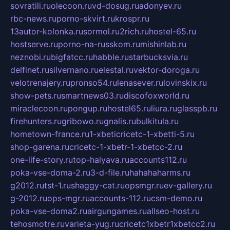
sovratili.ru
olecoon.ru
vd-dosug.ru
adonyev.ru
rbc-news.ru
porno-skvirt.ru
krospr.ru
13autor-kolonka.ru
sormol.ru
2rich.ru
hostel-65.ru
hostserve.ru
porno-na-russkom.ru
mishinlab.ru
neznobi.ru
bigfatcc.ru
habble.ru
starbucksvia.ru
delfinet.ru
silvernano.ru
elestal.ru
vektor-doroga.ru
velotrenajery.ru
pronso54.ru
lenasever.ru
lovinskix.ru
show-pets.ru
smartnews03.ru
discofoxworld.ru
miraclecoon.ru
pongup.ru
hostel65.ru
liura.ru
glasspb.ru
firehunters.ru
gribowo.ru
gnalis.ru
bulkitula.ru
hometown-france.ru
1-xbeticricetc-1-xbetti-5.ru
shop-garena.ru
cricetc-1-xbetr-1-xbetcc-2.ru
one-life-story.ru
top-halyava.ru
accounts112.ru
poka-vse-doma-2.ru
3-d-file.ru
hahahaharms.ru
g2012.ru
tst-1.ru
shaggy-cat.ru
opsmgr.ru
ev-gallery.ru
g-2012.ru
ops-mgr.ru
accounts-112.ru
csm-demo.ru
poka-vse-doma2.ru
airgungames.ru
allseo-host.ru
tehosmotre.ru
varieta-yug.ru
cricetc1xbetr1xbetcc2.ru