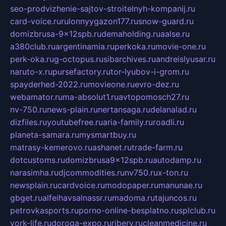
seo-prodvizhenie-sajtov-stroitelnyh-kompanij.ru
card-voice.ru
rulonnyygazon177.ru
snow-guard.ru
domizbrusa-9x12spb.ru
demaholding.ru
aalse.ru
a380club.ru
argentinamia.ru
perkoka.ru
movie-one.ru
perk-oka.ru
g-octopus.ru
sibarchives.ru
andreislyusar.ru
naruto-x.ru
pursefactory.ru
tor-lyubov-i-grom.ru
spayderhed-2022.ru
movieone.ru
evro-dez.ru
webamator.ru
ma-absolut1.ru
avtopomosch27.ru
nv-750.ru
news-plain.ru
nertansaga.ru
delanalad.ru
dizfiles.ru
youtubefree.ru
aria-family.ru
roadli.ru
planeta-samara.ru
mysmartbuy.ru
matrasy-kemerovo.ru
ashanet.ru
trade-farm.ru
dotcustoms.ru
domizbrusa9x12spb.ru
autodamp.ru
narasimha.ru
djcommodities.ru
nv750.ru
x-ton.ru
newsplain.ru
cardvoice.ru
modopaper.ru
manunae.ru
gbget.ru
alfeihavsalnassr.ru
madoma.ru
tajuncos.ru
petrovkasports.ru
porno-online-besplatno.ru
splclub.ru
york-life.ru
doroga-expo.ru
ribery.ru
cleanmedicine.ru