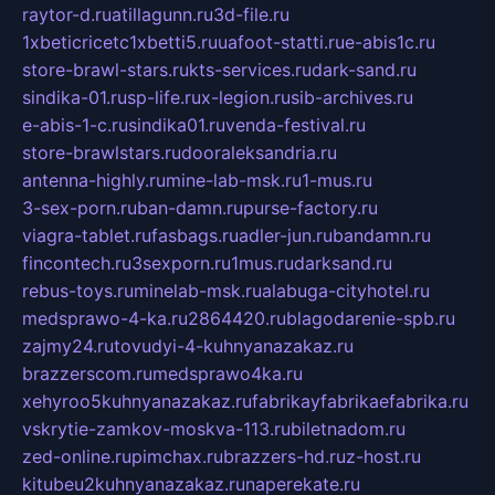
raytor-d.ru
atillagunn.ru
3d-file.ru
1xbeticricetc1xbetti5.ru
uafoot-statti.ru
e-abis1c.ru
store-brawl-stars.ru
kts-services.ru
dark-sand.ru
sindika-01.ru
sp-life.ru
x-legion.ru
sib-archives.ru
e-abis-1-c.ru
sindika01.ru
venda-festival.ru
store-brawlstars.ru
dooraleksandria.ru
antenna-highly.ru
mine-lab-msk.ru
1-mus.ru
3-sex-porn.ru
ban-damn.ru
purse-factory.ru
viagra-tablet.ru
fasbags.ru
adler-jun.ru
bandamn.ru
fincontech.ru
3sexporn.ru
1mus.ru
darksand.ru
rebus-toys.ru
minelab-msk.ru
alabuga-cityhotel.ru
medsprawo-4-ka.ru
2864420.ru
blagodarenie-spb.ru
zajmy24.ru
tovudyi-4-kuhnyanazakaz.ru
brazzerscom.ru
medsprawo4ka.ru
xehyroo5kuhnyanazakaz.ru
fabrikayfabrikaefabrika.ru
vskrytie-zamkov-moskva-113.ru
biletnadom.ru
zed-online.ru
pimchax.ru
brazzers-hd.ru
z-host.ru
kitubeu2kuhnyanazakaz.ru
naperekate.ru