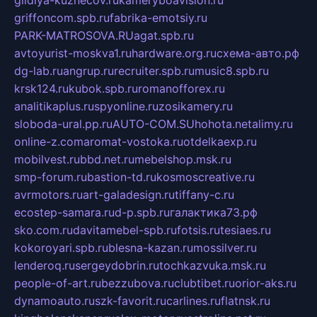
gildiya-kuznecov.ru
kameryboavision.ru
griffoncom.spb.ru
fabrika-emotsiy.ru
PARK-MATROSOVA.RU
agat.spb.ru
avtoyurist-moskva1.ru
hardware.org.ru
схема-авто.рф
dg-lab.ru
angrup.ru
recruiter.spb.ru
music8.spb.ru
krsk124.ru
kubok.spb.ru
romanofforex.ru
analitikaplus.ru
spyonline.ru
zosikamery.ru
sloboda-ural.pp.ru
AUTO-COM.SU
hohota.net
alimy.ru
online-z.com
aromat-vostoka.ru
otdelkaexp.ru
mobilvest.ru
bbd.net.ru
mebelshop.msk.ru
smp-forum.ru
bastion-td.ru
kosmoscreative.ru
avrmotors.ru
art-galadesign.ru
tiffany-c.ru
ecostep-samara.ru
d-p.spb.ru
галактика73.рф
sko.com.ru
davitamebel-spb.ru
fotsis.ru
tesiaes.ru
kokoroyari.spb.ru
blesna-kazan.ru
mossilver.ru
lenderoq.ru
sergeydobrin.ru
tochkazvuka.msk.ru
people-of-art.ru
bezzubova.ru
clubtibet.ru
orior-aks.ru
dynamoauto.ru
szk-favorit.ru
carlines.ru
flatnsk.ru