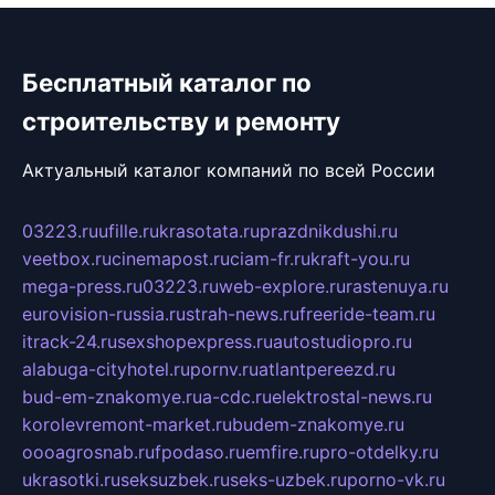
Бесплатный каталог по
строительству и ремонту
Актуальный каталог компаний по всей России
03223.ru
ufille.ru
krasotata.ru
prazdnikdushi.ru
veetbox.ru
cinemapost.ru
ciam-fr.ru
kraft-you.ru
mega-press.ru
03223.ru
web-explore.ru
rastenuya.ru
eurovision-russia.ru
strah-news.ru
freeride-team.ru
itrack-24.ru
sexshopexpress.ru
autostudiopro.ru
alabuga-cityhotel.ru
pornv.ru
atlantpereezd.ru
bud-em-znakomye.ru
a-cdc.ru
elektrostal-news.ru
korolevremont-market.ru
budem-znakomye.ru
oooagrosnab.ru
fpodaso.ru
emfire.ru
pro-otdelky.ru
ukrasotki.ru
seksuzbek.ru
seks-uzbek.ru
porno-vk.ru