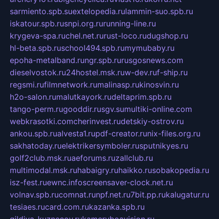
sarmiento.spb.su
extelopedia.ru
lammin-suo.spb.ru
iskatour.spb.ru
snpi.org.ru
running-line.ru
krygeva-spa.ru
chel.net.ru
rust-loco.ru
dugshop.ru
hl-beta.spb.ru
school494.spb.ru
mymubaby.ru
epoha-metalband.ru
ngr.spb.ru
rusgosnews.com
dieselvostok.ru
24hostel.msk.ru
w-dev.ru
f-ship.ru
regsmi.ru
filmnetwork.ru
malinasp.ru
kinosvin.ru
h2o-salon.ru
malutkayork.ru
deltaprim.spb.ru
tango-perm.ru
gooddir.ru
sgv.su
multiki-online.com
webkrasotki.com
cherinvest.ru
detskiy-ostrov.ru
ankou.spb.ru
alvesta1.ru
pdf-creator.ru
nix-files.org.ru
sakhatoday.ru
elektrikersymboler.ru
sputnikyes.ru
golf2club.msk.ru
aeforums.ru
zallclub.ru
multimodal.msk.ru
habaigry.ru
haikko.ru
sobakopedia.ru
isz-fest.ru
ewnc.info
screensaver-clock.net.ru
volnav.spb.ru
comnat.ru
npf.net.ru
7bit.pp.ru
kalugatur.ru
tesiaes.ru
card.com.ru
kazanka.spb.ru