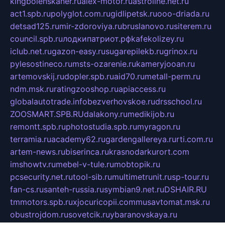
kingbolenskaner.ru
alex-motor.ru
astroline.net.ru
act1.spb.ru
polyglot.com.ru
gidlipetsk.ru
ooo-driada.ru
detsad125.ru
mir-zdoroviya.ru
bruslanovo.ru
siterem.ru
council.spb.ru
лодкипатриот.рф
kafekolizey.ru
iclub.net.ru
gazon-easy.ru
sugarepilekb.ru
grinox.ru
pylesostineco.ru
msts-ozarenie.ru
kameryjooan.ru
artemovskij.ru
dopler.spb.ru
aid70.ru
metall-perm.ru
ndm.msk.ru
ratingzooshop.ru
apiaccess.ru
globalautotrade.info
bezverhovskoe.ru
drsschool.ru
ZOOSMART.SPB.RU
dalakony.ru
medikijob.ru
remontt.spb.ru
photostudia.spb.ru
myragon.ru
terramia.ru
academy62.ru
gardengallereya.ru
rti.com.ru
artem-news.ru
biserinca.ru
krasnodarkurort.com
imshowtv.ru
mebel-v-tule.ru
mobtopik.ru
pcsecurity.net.ru
tool-sib.ru
multimetrunit.ru
sp-tour.ru
fan-cs.ru
santeh-russia.ru
symbian9.net.ru
DSHAIR.RU
tmmotors.spb.ru
xjocuricopii.com
musavtomat.msk.ru
obustrojdom.ru
sovetcik.ru
ybaranovskaya.ru