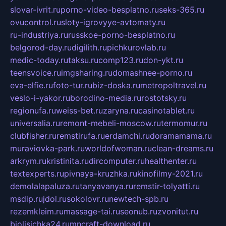
slovar-ivrit.ru
porno-video-besplatno.ru
seks-365.ru
ovucontrol.ru
sloty-igrovyye-avtomaty.ru
ru-industriya.ru
russkoe-porno-besplatno.ru
belgorod-day.ru
digilith.ru
pichkurovlab.ru
medic-today.ru
taksu.ru
comp123.ru
don-ykt.ru
teensvoice.ru
imgsharing.ru
domashnee-porno.ru
eva-elfie.ru
foto-tur.ru
biz-doska.ru
metropoltravel.ru
veslo-i-yakor.ru
borodino-media.ru
rostotsky.ru
regionufa.ru
weiss-bet.ru
zaryna.ru
casinotablet.ru
universalia.ru
remont-mebeli-moscow.ru
termomur.ru
clubfisher.ru
remstirufa.ru
erdamchi.ru
doramamama.ru
muraviovka-park.ru
worldofwoman.ru
clean-dreams.ru
arkrym.ru
kristinita.ru
dircomputer.ru
healthenter.ru
textexperts.ru
pivnaya-kruzhka.ru
kinofilmy-2021.ru
demolalapaluza.ru
tanyavanya.ru
remstir-tolyatti.ru
msdip.ru
jdol.ru
sokolovr.ru
newtech-spb.ru
rezemkleim.ru
massage-tai.ru
seonub.ru
zvonitut.ru
biolisichka24.ru
mncraft-download.ru