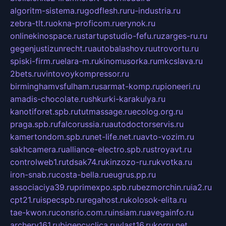
algoritm-sistema.ru
godflesh.ru
ru-industria.ru
zebra-tlt.ru
okna-proficom.ru
erynok.ru
onlinekinospace.ru
startupstudio-fefu.ru
zarges-ru.ru
gegenjustizunrecht.ru
autobalashov.ru
utrovortu.ru
spiski-firm.ru
elara-m.ru
kinomusorka.ru
mkcslava.ru
2bets.ru
vintovoykompressor.ru
birminghamvsfulham.ru
sarmat-komp.ru
pioneeri.ru
amadis-chocolate.ru
shkurki-karakulya.ru
kanotiforet.spb.ru
tutmassage.ru
ecolog.org.ru
praga.spb.ru
falcorussia.ru
autodoctorservis.ru
kamertondom.spb.ru
net-life.net.ru
avto-vozim.ru
sakhcamera.ru
alliance-electro.spb.ru
stroyavt.ru
controlweb1.ru
tdsak74.ru
kinzozo-ru.ru
kvotka.ru
iron-snab.ru
costa-bella.ru
eugrus.pp.ru
associaciya39.ru
primexpo.spb.ru
bezmorchin.ru
ia2.ru
cpt21.ru
ispecspb.ru
regahost.ru
kolosok-elita.ru
tae-kwon.ru
consrio.com.ru
insiam.ru
avegainfo.ru
archery161.ru
bigencyclica.ru
vlast16.ru
korru.net