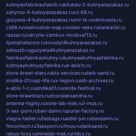
kuhnyaofabrikaufabrik.ru
kitubeu-2-kuhnyanazakaz.ru
xehyroo-5-kuhnyanazakaz.ru
cs-68.ru
guzywia-4-kuhnyanazakaz.ru
mir-tk.ru
vlknrussia.ru
cs68.ru
vladivostok-map.ru
video-seks.ru
bankaribi.ru
raszar.ru
vskrytie-zamkov-moskva113.ru
lipetsktelecom.ru
tovudyi4kuhnyanazakaz.ru
seksuzb.ru
guzywia4kuhnyanazakaz.ru
fabrikaofabrikaokuhny.ru
kuhnyaekuhnyaafabrika.ru
kuhnyaykuhnyayfabrika.ru
e-abis1c.ru
store-brawl-stars.ru
kts-services.ru
dark-sand.ru
sindika-01.ru
sp-life.ru
x-legion.ru
sib-archives.ru
e-abis-1-c.ru
sindika01.ru
venda-festival.ru
store-brawlstars.ru
dooraleksandria.ru
antenna-highly.ru
mine-lab-msk.ru
1-mus.ru
3-sex-porn.ru
ban-damn.ru
purse-factory.ru
viagra-tablet.ru
fasbags.ru
adler-jun.ru
bandamn.ru
fincontech.ru
3sexporn.ru
1mus.ru
darksand.ru
rebus-toys.ru
minelab-msk.ru
rtdco.ru