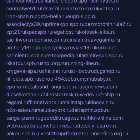
sakhcamera.ru
alliance-electro.spb.ru
stroyavt.ru
controlweb1.ru
tdsak74.ru
kinzozo-ru.ru
kvotka.ru
iron-snab.ru
costa-bella.ru
eugrus.pp.ru
associaciya39.ru
primexpo.spb.ru
bezmorchin.ru
ia2.ru
cpt21.ru
ispecspb.ru
regahost.ru
kolosok-elita.ru
tae-kwon.ru
consrio.com.ru
insiam.ru
avegainfo.ru
archery161.ru
bigencyclica.ru
vlast16.ru
korru.net
sarmiento.spb.su
extelopedia.ru
lammin-suo.spb.ru
iskatour.spb.ru
snpi.org.ru
running-line.ru
krygeva-spa.ru
chel.net.ru
rust-loco.ru
dugshop.ru
hl-beta.spb.ru
school494.spb.ru
mymubaby.ru
epoha-metalband.ru
ngr.spb.ru
rusgosnews.com
dieselvostok.ru
24hostel.msk.ru
w-dev.ru
f-ship.ru
regsmi.ru
filmnetwork.ru
malinasp.ru
kinosvin.ru
h2o-salon.ru
malutkayork.ru
deltaprim.spb.ru
tango-perm.ru
gooddir.ru
sgv.su
multiki-online.com
webkrasotki.com
cherinvest.ru
detskiy-ostrov.ru
ankou.spb.ru
alvesta1.ru
pdf-creator.ru
nix-files.org.ru