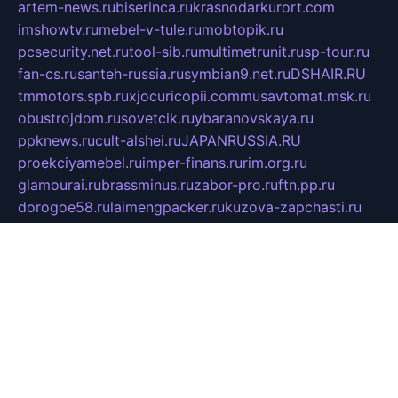
artem-news.ru
biserinca.ru
krasnodarkurort.com
imshowtv.ru
mebel-v-tule.ru
mobtopik.ru
pcsecurity.net.ru
tool-sib.ru
multimetrunit.ru
sp-tour.ru
fan-cs.ru
santeh-russia.ru
symbian9.net.ru
DSHAIR.RU
tmmotors.spb.ru
xjocuricopii.com
musavtomat.msk.ru
obustrojdom.ru
sovetcik.ru
ybaranovskaya.ru
ppknews.ru
cult-alshei.ru
JAPANRUSSIA.RU
proekciyamebel.ru
imper-finans.ru
rim.org.ru
glamourai.ru
brassminus.ru
zabor-pro.ru
ftn.pp.ru
dorogoe58.ru
laimengpacker.ru
kuzova-zapchasti.ru
sageerp.ru
taxodrom.ru
dsrazvitie.ru
hardcity.net.ru
ratinghomegames.ru
topservice25.ru
gubernyan.ru
gtglasslined.ru
ii4.ru
tssport.spb.ru
andorra24.com
blackwallstreet.ru
oboimos.ru
optim-doors.com.ru
ikuch.ru
nycr.org.ru
npa21.ru
vremya-ch.spb.ru
desert000.ru
ivtorgi.ru
ifiori.ru
catalog-statei.ru
dcv.org.ru
spetsmaster174.ru
ipkameryhiseeu.ru
dum26.ru
ruspol.spb.ru
fr-opendp.ru
kam-solnyshko.ru