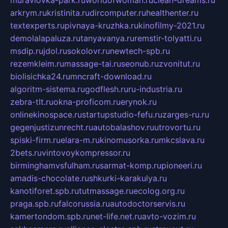
arkrym.ru
kristinita.ru
dircomputer.ru
healthenter.ru
textexperts.ru
pivnaya-kruzhka.ru
kinofilmy-2021.ru
demolalapaluza.ru
tanyavanya.ru
remstir-tolyatti.ru
msdip.ru
jdol.ru
sokolovr.ru
newtech-spb.ru
rezemkleim.ru
massage-tai.ru
seonub.ru
zvonitut.ru
biolisichka24.ru
mncraft-download.ru
algoritm-sistema.ru
godflesh.ru
ru-industria.ru
zebra-tlt.ru
okna-proficom.ru
erynok.ru
onlinekinospace.ru
startupstudio-fefu.ru
zarges-ru.ru
gegenjustizunrecht.ru
autobalashov.ru
utrovortu.ru
spiski-firm.ru
elara-m.ru
kinomusorka.ru
mkcslava.ru
2bets.ru
vintovoykompressor.ru
birminghamvsfulham.ru
sarmat-komp.ru
pioneeri.ru
amadis-chocolate.ru
shkurki-karakulya.ru
kanotiforet.spb.ru
tutmassage.ru
ecolog.org.ru
praga.spb.ru
falcorussia.ru
autodoctorservis.ru
kamertondom.spb.ru
net-life.net.ru
avto-vozim.ru