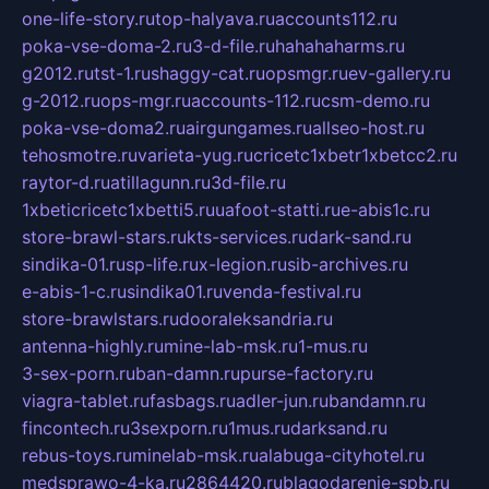
one-life-story.ru
top-halyava.ru
accounts112.ru
poka-vse-doma-2.ru
3-d-file.ru
hahahaharms.ru
g2012.ru
tst-1.ru
shaggy-cat.ru
opsmgr.ru
ev-gallery.ru
g-2012.ru
ops-mgr.ru
accounts-112.ru
csm-demo.ru
poka-vse-doma2.ru
airgungames.ru
allseo-host.ru
tehosmotre.ru
varieta-yug.ru
cricetc1xbetr1xbetcc2.ru
raytor-d.ru
atillagunn.ru
3d-file.ru
1xbeticricetc1xbetti5.ru
uafoot-statti.ru
e-abis1c.ru
store-brawl-stars.ru
kts-services.ru
dark-sand.ru
sindika-01.ru
sp-life.ru
x-legion.ru
sib-archives.ru
e-abis-1-c.ru
sindika01.ru
venda-festival.ru
store-brawlstars.ru
dooraleksandria.ru
antenna-highly.ru
mine-lab-msk.ru
1-mus.ru
3-sex-porn.ru
ban-damn.ru
purse-factory.ru
viagra-tablet.ru
fasbags.ru
adler-jun.ru
bandamn.ru
fincontech.ru
3sexporn.ru
1mus.ru
darksand.ru
rebus-toys.ru
minelab-msk.ru
alabuga-cityhotel.ru
medsprawo-4-ka.ru
2864420.ru
blagodarenie-spb.ru