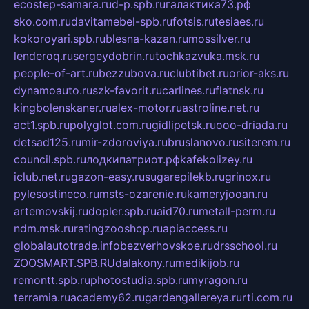
ecostep-samara.ru
d-p.spb.ru
галактика73.рф
sko.com.ru
davitamebel-spb.ru
fotsis.ru
tesiaes.ru
kokoroyari.spb.ru
blesna-kazan.ru
mossilver.ru
lenderoq.ru
sergeydobrin.ru
tochkazvuka.msk.ru
people-of-art.ru
bezzubova.ru
clubtibet.ru
orior-aks.ru
dynamoauto.ru
szk-favorit.ru
carlines.ru
flatnsk.ru
kingbolenskaner.ru
alex-motor.ru
astroline.net.ru
act1.spb.ru
polyglot.com.ru
gidlipetsk.ru
ooo-driada.ru
detsad125.ru
mir-zdoroviya.ru
bruslanovo.ru
siterem.ru
council.spb.ru
лодкипатриот.рф
kafekolizey.ru
iclub.net.ru
gazon-easy.ru
sugarepilekb.ru
grinox.ru
pylesostineco.ru
msts-ozarenie.ru
kameryjooan.ru
artemovskij.ru
dopler.spb.ru
aid70.ru
metall-perm.ru
ndm.msk.ru
ratingzooshop.ru
apiaccess.ru
globalautotrade.info
bezverhovskoe.ru
drsschool.ru
ZOOSMART.SPB.RU
dalakony.ru
medikijob.ru
remontt.spb.ru
photostudia.spb.ru
myragon.ru
terramia.ru
academy62.ru
gardengallereya.ru
rti.com.ru