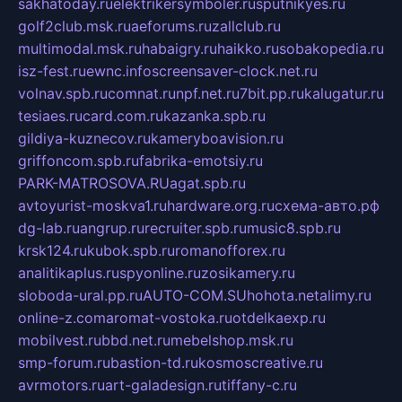
sakhatoday.ru
elektrikersymboler.ru
sputnikyes.ru
golf2club.msk.ru
aeforums.ru
zallclub.ru
multimodal.msk.ru
habaigry.ru
haikko.ru
sobakopedia.ru
isz-fest.ru
ewnc.info
screensaver-clock.net.ru
volnav.spb.ru
comnat.ru
npf.net.ru
7bit.pp.ru
kalugatur.ru
tesiaes.ru
card.com.ru
kazanka.spb.ru
gildiya-kuznecov.ru
kameryboavision.ru
griffoncom.spb.ru
fabrika-emotsiy.ru
PARK-MATROSOVA.RU
agat.spb.ru
avtoyurist-moskva1.ru
hardware.org.ru
схема-авто.рф
dg-lab.ru
angrup.ru
recruiter.spb.ru
music8.spb.ru
krsk124.ru
kubok.spb.ru
romanofforex.ru
analitikaplus.ru
spyonline.ru
zosikamery.ru
sloboda-ural.pp.ru
AUTO-COM.SU
hohota.net
alimy.ru
online-z.com
aromat-vostoka.ru
otdelkaexp.ru
mobilvest.ru
bbd.net.ru
mebelshop.msk.ru
smp-forum.ru
bastion-td.ru
kosmoscreative.ru
avrmotors.ru
art-galadesign.ru
tiffany-c.ru