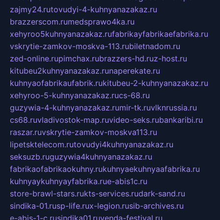
zajmy24.ru
tovudyi-4-kuhnyanazakaz.ru
brazzerscom.ru
medsprawo4ka.ru
xehyroo5kuhnyanazakaz.ru
fabrikayfabrikaefabrika.ru
vskrytie-zamkov-moskva-113.ru
biletnadom.ru
zed-online.ru
pimchax.ru
brazzers-hd.ru
z-host.ru
kitubeu2kuhnyanazakaz.ru
naperekate.ru
kuhnyaofabrikaufabrik.ru
kitubeu-2-kuhnyanazakaz.ru
xehyroo-5-kuhnyanazakaz.ru
cs-68.ru
guzywia-4-kuhnyanazakaz.ru
mir-tk.ru
vlknrussia.ru
cs68.ru
vladivostok-map.ru
video-seks.ru
bankaribi.ru
raszar.ru
vskrytie-zamkov-moskva113.ru
lipetsktelecom.ru
tovudyi4kuhnyanazakaz.ru
seksuzb.ru
guzywia4kuhnyanazakaz.ru
fabrikaofabrikaokuhny.ru
kuhnyaekuhnyaafabrika.ru
kuhnyaykuhnyayfabrika.ru
e-abis1c.ru
store-brawl-stars.ru
kts-services.ru
dark-sand.ru
sindika-01.ru
sp-life.ru
x-legion.ru
sib-archives.ru
e-abis-1-c.ru
sindika01.ru
venda-festival.ru