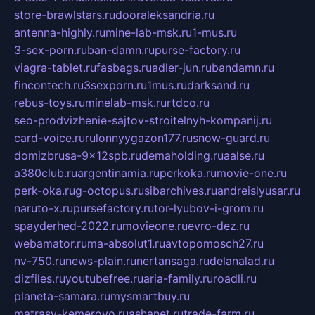
store-brawlstars.ru
dooraleksandria.ru
antenna-highly.ru
mine-lab-msk.ru
1-mus.ru
3-sex-porn.ru
ban-damn.ru
purse-factory.ru
viagra-tablet.ru
fasbags.ru
adler-jun.ru
bandamn.ru
fincontech.ru
3sexporn.ru
1mus.ru
darksand.ru
rebus-toys.ru
minelab-msk.ru
rtdco.ru
seo-prodvizhenie-sajtov-stroitelnyh-kompanij.ru
card-voice.ru
rulonnyygazon177.ru
snow-guard.ru
domizbrusa-9x12spb.ru
demaholding.ru
aalse.ru
a380club.ru
argentinamia.ru
perkoka.ru
movie-one.ru
perk-oka.ru
g-octopus.ru
sibarchives.ru
andreislyusar.ru
naruto-x.ru
pursefactory.ru
tor-lyubov-i-grom.ru
spayderhed-2022.ru
movieone.ru
evro-dez.ru
webamator.ru
ma-absolut1.ru
avtopomosch27.ru
nv-750.ru
news-plain.ru
nertansaga.ru
delanalad.ru
dizfiles.ru
youtubefree.ru
aria-family.ru
roadli.ru
planeta-samara.ru
mysmartbuy.ru
matrasy-kemerovo.ru
ashanet.ru
trade-farm.ru