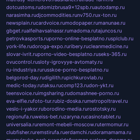
dotcustoms.ru
domizbrusa9x12spb.ru
autodamp.ru
narasimha.ru
djcommodities.ru
nv750.ru
x-ton.ru
newsplain.ru
cardvoice.ru
modopaper.ru
manunae.ru
gbget.ru
alfeihavsalnassr.ru
madoma.ru
tajuncos.ru
petrovkasports.ru
porno-online-besplatno.ru
splclub.ru
york-life.ru
doroga-expo.ru
ribery.ru
cleanmedicine.ru
slovar-ivrit.ru
porno-video-besplatno.ru
seks-365.ru
ovucontrol.ru
sloty-igrovyye-avtomaty.ru
ru-industriya.ru
russkoe-porno-besplatno.ru
belgorod-day.ru
digilith.ru
pichkurovlab.ru
medic-today.ru
taksu.ru
comp123.ru
don-ykt.ru
teensvoice.ru
imgsharing.ru
domashnee-porno.ru
eva-elfie.ru
foto-tur.ru
biz-doska.ru
metropoltravel.ru
veslo-i-yakor.ru
borodino-media.ru
rostotsky.ru
regionufa.ru
weiss-bet.ru
zaryna.ru
casinotablet.ru
universalia.ru
remont-mebeli-moscow.ru
termomur.ru
clubfisher.ru
remstirufa.ru
erdamchi.ru
doramamama.ru
muraviovka-park.ru
worldofwoman.ru
clean-dreams.ru