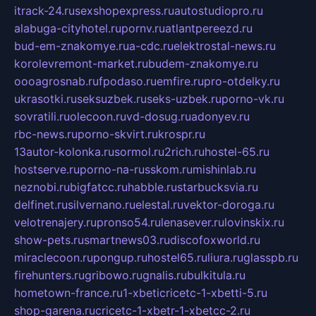
itrack-24.ru
sexshopexpress.ru
autostudiopro.ru
alabuga-cityhotel.ru
pornv.ru
atlantpereezd.ru
bud-em-znakomye.ru
a-cdc.ru
elektrostal-news.ru
korolevremont-market.ru
budem-znakomye.ru
oooagrosnab.ru
fpodaso.ru
emfire.ru
pro-otdelky.ru
ukrasotki.ru
seksuzbek.ru
seks-uzbek.ru
porno-vk.ru
sovratili.ru
olecoon.ru
vd-dosug.ru
adonyev.ru
rbc-news.ru
porno-skvirt.ru
krospr.ru
13autor-kolonka.ru
sormol.ru
2rich.ru
hostel-65.ru
hostserve.ru
porno-na-russkom.ru
mishinlab.ru
neznobi.ru
bigfatcc.ru
habble.ru
starbucksvia.ru
delfinet.ru
silvernano.ru
elestal.ru
vektor-doroga.ru
velotrenajery.ru
pronso54.ru
lenasever.ru
lovinskix.ru
show-pets.ru
smartnews03.ru
discofoxworld.ru
miraclecoon.ru
pongup.ru
hostel65.ru
liura.ru
glasspb.ru
firehunters.ru
gribowo.ru
gnalis.ru
bulkitula.ru
hometown-france.ru
1-xbeticricetc-1-xbetti-5.ru
shop-garena.ru
cricetc-1-xbetr-1-xbetcc-2.ru