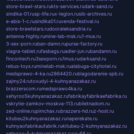
store-brawl-stars.ru
kts-services.ru
dark-sand.ru
sindika-01.ru
sp-life.ru
x-legion.ru
sib-archives.ru
e-abis-1-c.ru
sindika01.ru
venda-festival.ru
store-brawlstars.ru
dooraleksandria.ru
antenna-highly.ru
mine-lab-msk.ru
1-mus.ru
3-sex-porn.ru
ban-damn.ru
purse-factory.ru
viagra-tablet.ru
fasbags.ru
adler-jun.ru
bandamn.ru
fincontech.ru
3sexporn.ru
1mus.ru
darksand.ru
rebus-toys.ru
minelab-msk.ru
alabuga-cityhotel.ru
medsprawo-4-ka.ru
2864420.ru
blagodarenie-spb.ru
zajmy24.ru
tovudyi-4-kuhnyanazakaz.ru
brazzerscom.ru
medsprawo4ka.ru
xehyroo5kuhnyanazakaz.ru
fabrikayfabrikaefabrika.ru
vskrytie-zamkov-moskva-113.ru
biletnadom.ru
zed-online.ru
pimchax.ru
brazzers-hd.ru
z-host.ru
kitubeu2kuhnyanazakaz.ru
naperekate.ru
kuhnyaofabrikaufabrik.ru
kitubeu-2-kuhnyanazakaz.ru
xehyroo-5-kuhnyanazakaz.ru
cs-68.ru