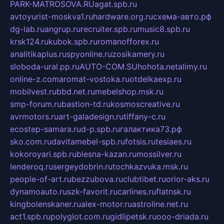
PARK-MATROSOVA.RU
agat.spb.ru
avtoyurist-moskva1.ru
hardware.org.ru
схема-авто.рф
dg-lab.ru
angrup.ru
recruiter.spb.ru
music8.spb.ru
krsk124.ru
kubok.spb.ru
romanofforex.ru
analitikaplus.ru
spyonline.ru
zosikamery.ru
sloboda-ural.pp.ru
AUTO-COM.SU
hohota.net
alimy.ru
online-z.com
aromat-vostoka.ru
otdelkaexp.ru
mobilvest.ru
bbd.net.ru
mebelshop.msk.ru
smp-forum.ru
bastion-td.ru
kosmoscreative.ru
avrmotors.ru
art-galadesign.ru
tiffany-c.ru
ecostep-samara.ru
d-p.spb.ru
галактика73.рф
sko.com.ru
davitamebel-spb.ru
fotsis.ru
tesiaes.ru
kokoroyari.spb.ru
blesna-kazan.ru
mossilver.ru
lenderoq.ru
sergeydobrin.ru
tochkazvuka.msk.ru
people-of-art.ru
bezzubova.ru
clubtibet.ru
orior-aks.ru
dynamoauto.ru
szk-favorit.ru
carlines.ru
flatnsk.ru
kingbolenskaner.ru
alex-motor.ru
astroline.net.ru
act1.spb.ru
polyglot.com.ru
gidlipetsk.ru
ooo-driada.ru