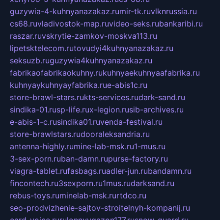
guzywia-4-kuhnyanazakaz.ru
mir-tk.ru
vlknrussia.ru
cs68.ru
vladivostok-map.ru
video-seks.ru
bankaribi.ru
raszar.ru
vskrytie-zamkov-moskva113.ru
lipetsktelecom.ru
tovudyi4kuhnyanazakaz.ru
seksuzb.ru
guzywia4kuhnyanazakaz.ru
fabrikaofabrikaokuhny.ru
kuhnyaekuhnyaafabrika.ru
kuhnyaykuhnyayfabrika.ru
e-abis1c.ru
store-brawl-stars.ru
kts-services.ru
dark-sand.ru
sindika-01.ru
sp-life.ru
x-legion.ru
sib-archives.ru
e-abis-1-c.ru
sindika01.ru
venda-festival.ru
store-brawlstars.ru
dooraleksandria.ru
antenna-highly.ru
mine-lab-msk.ru
1-mus.ru
3-sex-porn.ru
ban-damn.ru
purse-factory.ru
viagra-tablet.ru
fasbags.ru
adler-jun.ru
bandamn.ru
fincontech.ru
3sexporn.ru
1mus.ru
darksand.ru
rebus-toys.ru
minelab-msk.ru
rtdco.ru
seo-prodvizhenie-sajtov-stroitelnyh-kompanij.ru