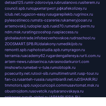
detsad125.ru
mir-zdoroviya.ru
bruslanovo.ru
siterem.ru
council.spb.ru
лодкипатриот.рф
kafekolizey.ru
iclub.net.ru
gazon-easy.ru
sugarepilekb.ru
grinox.ru
pylesostineco.ru
msts-ozarenie.ru
kameryjooan.ru
artemovskij.ru
dopler.spb.ru
aid70.ru
metall-perm.ru
ndm.msk.ru
ratingzooshop.ru
apiaccess.ru
globalautotrade.info
bezverhovskoe.ru
drsschool.ru
ZOOSMART.SPB.RU
dalakony.ru
medikijob.ru
remontt.spb.ru
photostudia.spb.ru
myragon.ru
terramia.ru
academy62.ru
gardengallereya.ru
rti.com.ru
artem-news.ru
biserinca.ru
krasnodarkurort.com
imshowtv.ru
mebel-v-tule.ru
mobtopik.ru
pcsecurity.net.ru
tool-sib.ru
multimetrunit.ru
sp-tour.ru
fan-cs.ru
santeh-russia.ru
symbian9.net.ru
DSHAIR.RU
tmmotors.spb.ru
xjocuricopii.com
musavtomat.msk.ru
obustrojdom.ru
sovetcik.ru
ybaranovskaya.ru
ppknews.ru
cult-alshei.ru
JAPANRUSSIA.RU
proekciyamebel.ru
imper-finans.ru
rim.org.ru