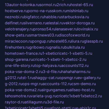
13autor-kolonka.ru
sormol.ru
2rich.ru
hostel-65.ru
hostserve.ru
porno-na-russkom.ru
mishinlab.ru
neznobi.ru
bigfatcc.ru
habble.ru
starbucksvia.ru
delfinet.ru
silvernano.ru
elestal.ru
vektor-doroga.ru
velotrenajery.ru
pronso54.ru
lenasever.ru
lovinskix.ru
show-pets.ru
smartnews03.ru
discofoxworld.ru
miraclecoon.ru
pongup.ru
hostel65.ru
liura.ru
glasspb.ru
firehunters.ru
gribowo.ru
gnalis.ru
bulkitula.ru
hometown-france.ru
1-xbeticricetc-1-xbetti-5.ru
shop-garena.ru
cricetc-1-xbetr-1-xbetcc-2.ru
one-life-story.ru
top-halyava.ru
accounts112.ru
poka-vse-doma-2.ru
3-d-file.ru
hahahaharms.ru
g2012.ru
tst-1.ru
shaggy-cat.ru
opsmgr.ru
ev-gallery.ru
g-2012.ru
ops-mgr.ru
accounts-112.ru
csm-demo.ru
poka-vse-doma2.ru
airgungames.ru
allseo-host.ru
tehosmotre.ru
varieta-yug.ru
cricetc1xbetr1xbetcc2.ru
raytor-d.ru
atillagunn.ru
3d-file.ru
1xbeticricetc1xbetti5.ru
uafoot-statti.ru
e-abis1c.ru