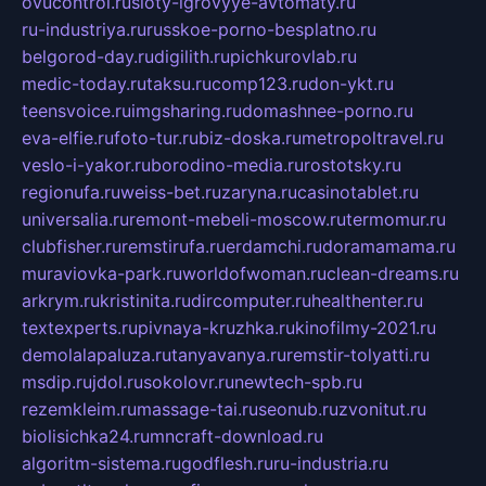
ovucontrol.ru
sloty-igrovyye-avtomaty.ru
ru-industriya.ru
russkoe-porno-besplatno.ru
belgorod-day.ru
digilith.ru
pichkurovlab.ru
medic-today.ru
taksu.ru
comp123.ru
don-ykt.ru
teensvoice.ru
imgsharing.ru
domashnee-porno.ru
eva-elfie.ru
foto-tur.ru
biz-doska.ru
metropoltravel.ru
veslo-i-yakor.ru
borodino-media.ru
rostotsky.ru
regionufa.ru
weiss-bet.ru
zaryna.ru
casinotablet.ru
universalia.ru
remont-mebeli-moscow.ru
termomur.ru
clubfisher.ru
remstirufa.ru
erdamchi.ru
doramamama.ru
muraviovka-park.ru
worldofwoman.ru
clean-dreams.ru
arkrym.ru
kristinita.ru
dircomputer.ru
healthenter.ru
textexperts.ru
pivnaya-kruzhka.ru
kinofilmy-2021.ru
demolalapaluza.ru
tanyavanya.ru
remstir-tolyatti.ru
msdip.ru
jdol.ru
sokolovr.ru
newtech-spb.ru
rezemkleim.ru
massage-tai.ru
seonub.ru
zvonitut.ru
biolisichka24.ru
mncraft-download.ru
algoritm-sistema.ru
godflesh.ru
ru-industria.ru