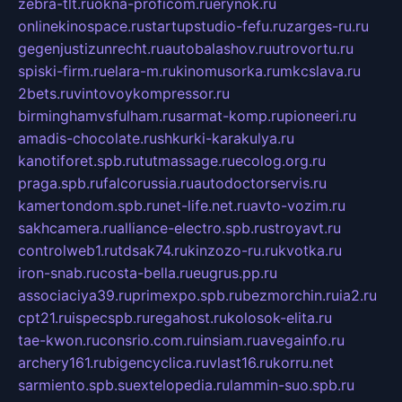
zebra-tlt.ru
okna-proficom.ru
erynok.ru
onlinekinospace.ru
startupstudio-fefu.ru
zarges-ru.ru
gegenjustizunrecht.ru
autobalashov.ru
utrovortu.ru
spiski-firm.ru
elara-m.ru
kinomusorka.ru
mkcslava.ru
2bets.ru
vintovoykompressor.ru
birminghamvsfulham.ru
sarmat-komp.ru
pioneeri.ru
amadis-chocolate.ru
shkurki-karakulya.ru
kanotiforet.spb.ru
tutmassage.ru
ecolog.org.ru
praga.spb.ru
falcorussia.ru
autodoctorservis.ru
kamertondom.spb.ru
net-life.net.ru
avto-vozim.ru
sakhcamera.ru
alliance-electro.spb.ru
stroyavt.ru
controlweb1.ru
tdsak74.ru
kinzozo-ru.ru
kvotka.ru
iron-snab.ru
costa-bella.ru
eugrus.pp.ru
associaciya39.ru
primexpo.spb.ru
bezmorchin.ru
ia2.ru
cpt21.ru
ispecspb.ru
regahost.ru
kolosok-elita.ru
tae-kwon.ru
consrio.com.ru
insiam.ru
avegainfo.ru
archery161.ru
bigencyclica.ru
vlast16.ru
korru.net
sarmiento.spb.su
extelopedia.ru
lammin-suo.spb.ru