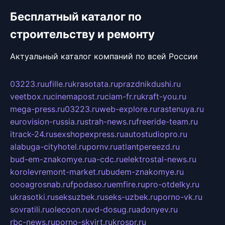
Бесплатный каталог по
строительству и ремонту
Актуальный каталог компаний по всей России
03223.ru
ufille.ru
krasotata.ru
prazdnikdushi.ru
veetbox.ru
cinemapost.ru
ciam-fr.ru
kraft-you.ru
mega-press.ru
03223.ru
web-explore.ru
rastenuya.ru
eurovision-russia.ru
strah-news.ru
freeride-team.ru
itrack-24.ru
sexshopexpress.ru
autostudiopro.ru
alabuga-cityhotel.ru
pornv.ru
atlantpereezd.ru
bud-em-znakomye.ru
a-cdc.ru
elektrostal-news.ru
korolevremont-market.ru
budem-znakomye.ru
oooagrosnab.ru
fpodaso.ru
emfire.ru
pro-otdelky.ru
ukrasotki.ru
seksuzbek.ru
seks-uzbek.ru
porno-vk.ru
sovratili.ru
olecoon.ru
vd-dosug.ru
adonyev.ru
rbc-news.ru
porno-skvirt.ru
krospr.ru