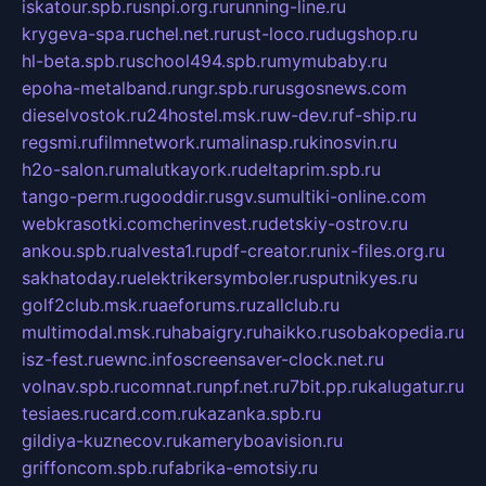
iskatour.spb.ru
snpi.org.ru
running-line.ru
krygeva-spa.ru
chel.net.ru
rust-loco.ru
dugshop.ru
hl-beta.spb.ru
school494.spb.ru
mymubaby.ru
epoha-metalband.ru
ngr.spb.ru
rusgosnews.com
dieselvostok.ru
24hostel.msk.ru
w-dev.ru
f-ship.ru
regsmi.ru
filmnetwork.ru
malinasp.ru
kinosvin.ru
h2o-salon.ru
malutkayork.ru
deltaprim.spb.ru
tango-perm.ru
gooddir.ru
sgv.su
multiki-online.com
webkrasotki.com
cherinvest.ru
detskiy-ostrov.ru
ankou.spb.ru
alvesta1.ru
pdf-creator.ru
nix-files.org.ru
sakhatoday.ru
elektrikersymboler.ru
sputnikyes.ru
golf2club.msk.ru
aeforums.ru
zallclub.ru
multimodal.msk.ru
habaigry.ru
haikko.ru
sobakopedia.ru
isz-fest.ru
ewnc.info
screensaver-clock.net.ru
volnav.spb.ru
comnat.ru
npf.net.ru
7bit.pp.ru
kalugatur.ru
tesiaes.ru
card.com.ru
kazanka.spb.ru
gildiya-kuznecov.ru
kameryboavision.ru
griffoncom.spb.ru
fabrika-emotsiy.ru