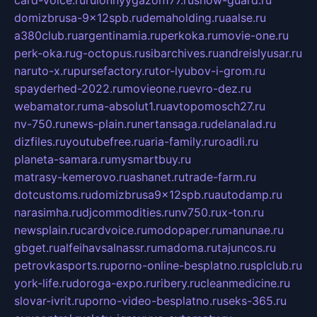
card-voice.ru
rulonnyygazon177.ru
snow-guard.ru
domizbrusa-9x12spb.ru
demaholding.ru
aalse.ru
a380club.ru
argentinamia.ru
perkoka.ru
movie-one.ru
perk-oka.ru
g-octopus.ru
sibarchives.ru
andreislyusar.ru
naruto-x.ru
pursefactory.ru
tor-lyubov-i-grom.ru
spayderhed-2022.ru
movieone.ru
evro-dez.ru
webamator.ru
ma-absolut1.ru
avtopomosch27.ru
nv-750.ru
news-plain.ru
nertansaga.ru
delanalad.ru
dizfiles.ru
youtubefree.ru
aria-family.ru
roadli.ru
planeta-samara.ru
mysmartbuy.ru
matrasy-kemerovo.ru
ashanet.ru
trade-farm.ru
dotcustoms.ru
domizbrusa9x12spb.ru
autodamp.ru
narasimha.ru
djcommodities.ru
nv750.ru
x-ton.ru
newsplain.ru
cardvoice.ru
modopaper.ru
manunae.ru
gbget.ru
alfeihavsalnassr.ru
madoma.ru
tajuncos.ru
petrovkasports.ru
porno-online-besplatno.ru
splclub.ru
york-life.ru
doroga-expo.ru
ribery.ru
cleanmedicine.ru
slovar-ivrit.ru
porno-video-besplatno.ru
seks-365.ru