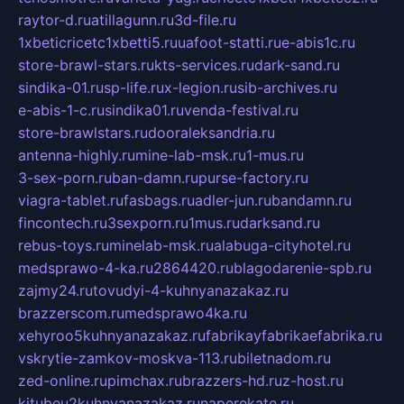
raytor-d.ru
atillagunn.ru
3d-file.ru
1xbeticricetc1xbetti5.ru
uafoot-statti.ru
e-abis1c.ru
store-brawl-stars.ru
kts-services.ru
dark-sand.ru
sindika-01.ru
sp-life.ru
x-legion.ru
sib-archives.ru
e-abis-1-c.ru
sindika01.ru
venda-festival.ru
store-brawlstars.ru
dooraleksandria.ru
antenna-highly.ru
mine-lab-msk.ru
1-mus.ru
3-sex-porn.ru
ban-damn.ru
purse-factory.ru
viagra-tablet.ru
fasbags.ru
adler-jun.ru
bandamn.ru
fincontech.ru
3sexporn.ru
1mus.ru
darksand.ru
rebus-toys.ru
minelab-msk.ru
alabuga-cityhotel.ru
medsprawo-4-ka.ru
2864420.ru
blagodarenie-spb.ru
zajmy24.ru
tovudyi-4-kuhnyanazakaz.ru
brazzerscom.ru
medsprawo4ka.ru
xehyroo5kuhnyanazakaz.ru
fabrikayfabrikaefabrika.ru
vskrytie-zamkov-moskva-113.ru
biletnadom.ru
zed-online.ru
pimchax.ru
brazzers-hd.ru
z-host.ru
kitubeu2kuhnyanazakaz.ru
naperekate.ru