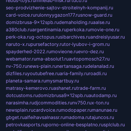
rebus-toys.ru
minelab-msk.ru
rtdco.ru
seo-prodvizhenie-sajtov-stroitelnyh-kompanij.ru
card-voice.ru
rulonnyygazon177.ru
snow-guard.ru
domizbrusa-9x12spb.ru
demaholding.ru
aalse.ru
a380club.ru
argentinamia.ru
perkoka.ru
movie-one.ru
perk-oka.ru
g-octopus.ru
sibarchives.ru
andreislyusar.ru
naruto-x.ru
pursefactory.ru
tor-lyubov-i-grom.ru
spayderhed-2022.ru
movieone.ru
evro-dez.ru
webamator.ru
ma-absolut1.ru
avtopomosch27.ru
nv-750.ru
news-plain.ru
nertansaga.ru
delanalad.ru
dizfiles.ru
youtubefree.ru
aria-family.ru
roadli.ru
planeta-samara.ru
mysmartbuy.ru
matrasy-kemerovo.ru
ashanet.ru
trade-farm.ru
dotcustoms.ru
domizbrusa9x12spb.ru
autodamp.ru
narasimha.ru
djcommodities.ru
nv750.ru
x-ton.ru
newsplain.ru
cardvoice.ru
modopaper.ru
manunae.ru
gbget.ru
alfeihavsalnassr.ru
madoma.ru
tajuncos.ru
petrovkasports.ru
porno-online-besplatno.ru
splclub.ru