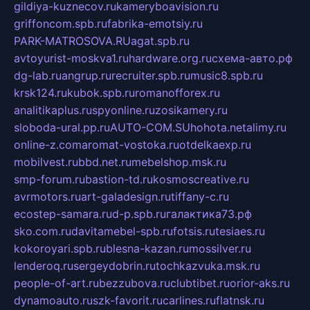
gildiya-kuznecov.ru
kameryboavision.ru
griffoncom.spb.ru
fabrika-emotsiy.ru
PARK-MATROSOVA.RU
agat.spb.ru
avtoyurist-moskva1.ru
hardware.org.ru
схема-авто.рф
dg-lab.ru
angrup.ru
recruiter.spb.ru
music8.spb.ru
krsk124.ru
kubok.spb.ru
romanofforex.ru
analitikaplus.ru
spyonline.ru
zosikamery.ru
sloboda-ural.pp.ru
AUTO-COM.SU
hohota.net
alimy.ru
online-z.com
aromat-vostoka.ru
otdelkaexp.ru
mobilvest.ru
bbd.net.ru
mebelshop.msk.ru
smp-forum.ru
bastion-td.ru
kosmoscreative.ru
avrmotors.ru
art-galadesign.ru
tiffany-c.ru
ecostep-samara.ru
d-p.spb.ru
галактика73.рф
sko.com.ru
davitamebel-spb.ru
fotsis.ru
tesiaes.ru
kokoroyari.spb.ru
blesna-kazan.ru
mossilver.ru
lenderoq.ru
sergeydobrin.ru
tochkazvuka.msk.ru
people-of-art.ru
bezzubova.ru
clubtibet.ru
orior-aks.ru
dynamoauto.ru
szk-favorit.ru
carlines.ru
flatnsk.ru