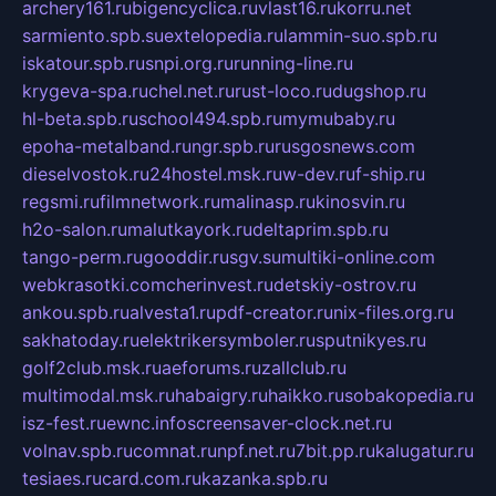
archery161.ru
bigencyclica.ru
vlast16.ru
korru.net
sarmiento.spb.su
extelopedia.ru
lammin-suo.spb.ru
iskatour.spb.ru
snpi.org.ru
running-line.ru
krygeva-spa.ru
chel.net.ru
rust-loco.ru
dugshop.ru
hl-beta.spb.ru
school494.spb.ru
mymubaby.ru
epoha-metalband.ru
ngr.spb.ru
rusgosnews.com
dieselvostok.ru
24hostel.msk.ru
w-dev.ru
f-ship.ru
regsmi.ru
filmnetwork.ru
malinasp.ru
kinosvin.ru
h2o-salon.ru
malutkayork.ru
deltaprim.spb.ru
tango-perm.ru
gooddir.ru
sgv.su
multiki-online.com
webkrasotki.com
cherinvest.ru
detskiy-ostrov.ru
ankou.spb.ru
alvesta1.ru
pdf-creator.ru
nix-files.org.ru
sakhatoday.ru
elektrikersymboler.ru
sputnikyes.ru
golf2club.msk.ru
aeforums.ru
zallclub.ru
multimodal.msk.ru
habaigry.ru
haikko.ru
sobakopedia.ru
isz-fest.ru
ewnc.info
screensaver-clock.net.ru
volnav.spb.ru
comnat.ru
npf.net.ru
7bit.pp.ru
kalugatur.ru
tesiaes.ru
card.com.ru
kazanka.spb.ru