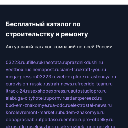
Бесплатный каталог по
строительству и ремонту
Актуальный каталог компаний по всей России
03223.ru
ufille.ru
krasotata.ru
prazdnikdushi.ru
veetbox.ru
cinemapost.ru
ciam-fr.ru
kraft-you.ru
mega-press.ru
03223.ru
web-explore.ru
rastenuya.ru
eurovision-russia.ru
strah-news.ru
freeride-team.ru
itrack-24.ru
sexshopexpress.ru
autostudiopro.ru
alabuga-cityhotel.ru
pornv.ru
atlantpereezd.ru
bud-em-znakomye.ru
a-cdc.ru
elektrostal-news.ru
korolevremont-market.ru
budem-znakomye.ru
oooagrosnab.ru
fpodaso.ru
emfire.ru
pro-otdelky.ru
ukrasotki.ru
seksuzbek.ru
seks-uzbek.ru
porno-vk.ru