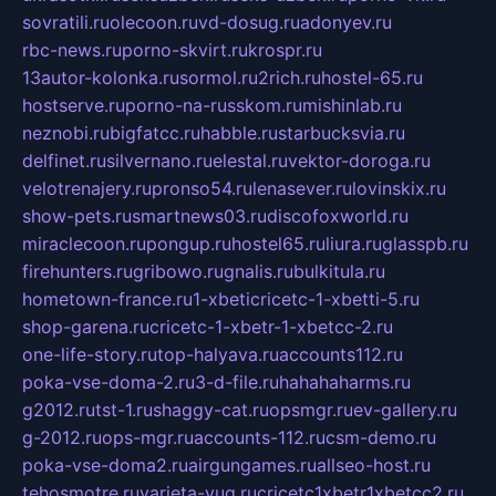
sovratili.ru
olecoon.ru
vd-dosug.ru
adonyev.ru
rbc-news.ru
porno-skvirt.ru
krospr.ru
13autor-kolonka.ru
sormol.ru
2rich.ru
hostel-65.ru
hostserve.ru
porno-na-russkom.ru
mishinlab.ru
neznobi.ru
bigfatcc.ru
habble.ru
starbucksvia.ru
delfinet.ru
silvernano.ru
elestal.ru
vektor-doroga.ru
velotrenajery.ru
pronso54.ru
lenasever.ru
lovinskix.ru
show-pets.ru
smartnews03.ru
discofoxworld.ru
miraclecoon.ru
pongup.ru
hostel65.ru
liura.ru
glasspb.ru
firehunters.ru
gribowo.ru
gnalis.ru
bulkitula.ru
hometown-france.ru
1-xbeticricetc-1-xbetti-5.ru
shop-garena.ru
cricetc-1-xbetr-1-xbetcc-2.ru
one-life-story.ru
top-halyava.ru
accounts112.ru
poka-vse-doma-2.ru
3-d-file.ru
hahahaharms.ru
g2012.ru
tst-1.ru
shaggy-cat.ru
opsmgr.ru
ev-gallery.ru
g-2012.ru
ops-mgr.ru
accounts-112.ru
csm-demo.ru
poka-vse-doma2.ru
airgungames.ru
allseo-host.ru
tehosmotre.ru
varieta-yug.ru
cricetc1xbetr1xbetcc2.ru