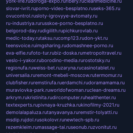
york-life.ru
doroga-expo.ru
ribery.ru
cleanmedicine.ru
slovar-ivrit.ru
porno-video-besplatno.ru
seks-365.ru
ovucontrol.ru
sloty-igrovyye-avtomaty.ru
ru-industriya.ru
russkoe-porno-besplatno.ru
belgorod-day.ru
digilith.ru
pichkurovlab.ru
medic-today.ru
taksu.ru
comp123.ru
don-ykt.ru
teensvoice.ru
imgsharing.ru
domashnee-porno.ru
eva-elfie.ru
foto-tur.ru
biz-doska.ru
metropoltravel.ru
veslo-i-yakor.ru
borodino-media.ru
rostotsky.ru
regionufa.ru
weiss-bet.ru
zaryna.ru
casinotablet.ru
universalia.ru
remont-mebeli-moscow.ru
termomur.ru
clubfisher.ru
remstirufa.ru
erdamchi.ru
doramamama.ru
muraviovka-park.ru
worldofwoman.ru
clean-dreams.ru
arkrym.ru
kristinita.ru
dircomputer.ru
healthenter.ru
textexperts.ru
pivnaya-kruzhka.ru
kinofilmy-2021.ru
demolalapaluza.ru
tanyavanya.ru
remstir-tolyatti.ru
msdip.ru
jdol.ru
sokolovr.ru
newtech-spb.ru
rezemkleim.ru
massage-tai.ru
seonub.ru
zvonitut.ru