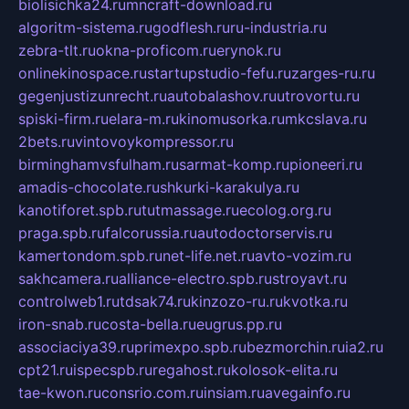
biolisichka24.ru
mncraft-download.ru
algoritm-sistema.ru
godflesh.ru
ru-industria.ru
zebra-tlt.ru
okna-proficom.ru
erynok.ru
onlinekinospace.ru
startupstudio-fefu.ru
zarges-ru.ru
gegenjustizunrecht.ru
autobalashov.ru
utrovortu.ru
spiski-firm.ru
elara-m.ru
kinomusorka.ru
mkcslava.ru
2bets.ru
vintovoykompressor.ru
birminghamvsfulham.ru
sarmat-komp.ru
pioneeri.ru
amadis-chocolate.ru
shkurki-karakulya.ru
kanotiforet.spb.ru
tutmassage.ru
ecolog.org.ru
praga.spb.ru
falcorussia.ru
autodoctorservis.ru
kamertondom.spb.ru
net-life.net.ru
avto-vozim.ru
sakhcamera.ru
alliance-electro.spb.ru
stroyavt.ru
controlweb1.ru
tdsak74.ru
kinzozo-ru.ru
kvotka.ru
iron-snab.ru
costa-bella.ru
eugrus.pp.ru
associaciya39.ru
primexpo.spb.ru
bezmorchin.ru
ia2.ru
cpt21.ru
ispecspb.ru
regahost.ru
kolosok-elita.ru
tae-kwon.ru
consrio.com.ru
insiam.ru
avegainfo.ru