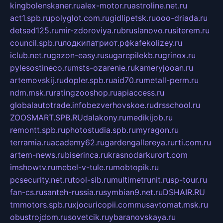
kingbolenskaner.ru
alex-motor.ru
astroline.net.ru
act1.spb.ru
polyglot.com.ru
gidlipetsk.ru
ooo-driada.ru
detsad125.ru
mir-zdoroviya.ru
bruslanovo.ru
siterem.ru
council.spb.ru
лодкипатриот.рф
kafekolizey.ru
iclub.net.ru
gazon-easy.ru
sugarepilekb.ru
grinox.ru
pylesostineco.ru
msts-ozarenie.ru
kameryjooan.ru
artemovskij.ru
dopler.spb.ru
aid70.ru
metall-perm.ru
ndm.msk.ru
ratingzooshop.ru
apiaccess.ru
globalautotrade.info
bezverhovskoe.ru
drsschool.ru
ZOOSMART.SPB.RU
dalakony.ru
medikijob.ru
remontt.spb.ru
photostudia.spb.ru
myragon.ru
terramia.ru
academy62.ru
gardengallereya.ru
rti.com.ru
artem-news.ru
biserinca.ru
krasnodarkurort.com
imshowtv.ru
mebel-v-tule.ru
mobtopik.ru
pcsecurity.net.ru
tool-sib.ru
multimetrunit.ru
sp-tour.ru
fan-cs.ru
santeh-russia.ru
symbian9.net.ru
DSHAIR.RU
tmmotors.spb.ru
xjocuricopii.com
musavtomat.msk.ru
obustrojdom.ru
sovetcik.ru
ybaranovskaya.ru