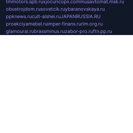
tmmotors.spb.ru
xjocuricopii.com
musavtomat.msk.ru
obustrojdom.ru
sovetcik.ru
ybaranovskaya.ru
ppknews.ru
cult-alshei.ru
JAPANRUSSIA.RU
proekciyamebel.ru
imper-finans.ru
rim.org.ru
glamourai.ru
brassminus.ru
zabor-pro.ru
ftn.pp.ru
dorogoe58.ru
laimengpacker.ru
kuzova-zapchasti.ru
sageerp.ru
taxodrom.ru
dsrazvitie.ru
hardcity.net.ru
ratinghomegames.ru
topservice25.ru
gubernyan.ru
gtglasslined.ru
ii4.ru
tssport.spb.ru
andorra24.com
blackwallstreet.ru
oboimos.ru
optim-doors.com.ru
ikuch.ru
nycr.org.ru
npa21.ru
vremya-ch.spb.ru
desert000.ru
ivtorgi.ru
ifiori.ru
catalog-statei.ru
dcv.org.ru
spetsmaster174.ru
ipkameryhiseeu.ru
dum26.ru
ruspol.spb.ru
fr-opendp.ru
kam-solnyshko.ru
cheyenne-arapaho.ru
sevzapmetal.spb.ru
ted-lapidus.spb.ru
parasite-eliminator.ru
sigma-complete.ru
modernworld.ru
dama-moda.ru
eholot-group.ru
sk-nvkz.ru
DRONGOLD.RU