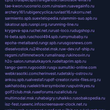
tae-kwon.ru
consrio.com.ru
insiam.ru
avegainfo.ru
archery161.ru
bigencyclica.ru
vlast16.ru
korru.net
sarmiento.spb.su
extelopedia.ru
lammin-suo.spb.ru
iskatour.spb.ru
snpi.org.ru
running-line.ru
krygeva-spa.ru
chel.net.ru
rust-loco.ru
dugshop.ru
hl-beta.spb.ru
school494.spb.ru
mymubaby.ru
epoha-metalband.ru
ngr.spb.ru
rusgosnews.com
dieselvostok.ru
24hostel.msk.ru
w-dev.ru
f-ship.ru
regsmi.ru
filmnetwork.ru
malinasp.ru
kinosvin.ru
h2o-salon.ru
malutkayork.ru
deltaprim.spb.ru
tango-perm.ru
gooddir.ru
sgv.su
multiki-online.com
webkrasotki.com
cherinvest.ru
detskiy-ostrov.ru
ankou.spb.ru
alvesta1.ru
pdf-creator.ru
nix-files.org.ru
sakhatoday.ru
elektrikersymboler.ru
sputnikyes.ru
golf2club.msk.ru
aeforums.ru
zallclub.ru
multimodal.msk.ru
habaigry.ru
haikko.ru
sobakopedia.ru
isz-fest.ru
ewnc.info
screensaver-clock.net.ru