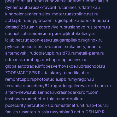
people-of-art.ru
bezzubova.ru
clubtibet.ru
orior-aks.ru
dynamoauto.ru
szk-favorit.ru
carlines.ru
flatnsk.ru
kingbolenskaner.ru
alex-motor.ru
astroline.net.ru
act1.spb.ru
polyglot.com.ru
gidlipetsk.ru
ooo-driada.ru
detsad125.ru
mir-zdoroviya.ru
bruslanovo.ru
siterem.ru
council.spb.ru
лодкипатриот.рф
kafekolizey.ru
iclub.net.ru
gazon-easy.ru
sugarepilekb.ru
grinox.ru
pylesostineco.ru
msts-ozarenie.ru
kameryjooan.ru
artemovskij.ru
dopler.spb.ru
aid70.ru
metall-perm.ru
ndm.msk.ru
ratingzooshop.ru
apiaccess.ru
globalautotrade.info
bezverhovskoe.ru
drsschool.ru
ZOOSMART.SPB.RU
dalakony.ru
medikijob.ru
remontt.spb.ru
photostudia.spb.ru
myragon.ru
terramia.ru
academy62.ru
gardengallereya.ru
rti.com.ru
artem-news.ru
biserinca.ru
krasnodarkurort.com
imshowtv.ru
mebel-v-tule.ru
mobtopik.ru
pcsecurity.net.ru
tool-sib.ru
multimetrunit.ru
sp-tour.ru
fan-cs.ru
santeh-russia.ru
symbian9.net.ru
DSHAIR.RU