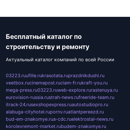
Бесплатный каталог по
строительству и ремонту
Актуальный каталог компаний по всей России
03223.ru
ufille.ru
krasotata.ru
prazdnikdushi.ru
veetbox.ru
cinemapost.ru
ciam-fr.ru
kraft-you.ru
mega-press.ru
03223.ru
web-explore.ru
rastenuya.ru
eurovision-russia.ru
strah-news.ru
freeride-team.ru
itrack-24.ru
sexshopexpress.ru
autostudiopro.ru
alabuga-cityhotel.ru
pornv.ru
atlantpereezd.ru
bud-em-znakomye.ru
a-cdc.ru
elektrostal-news.ru
korolevremont-market.ru
budem-znakomye.ru