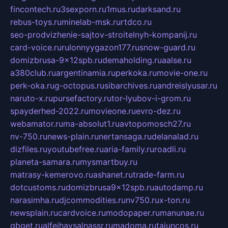
fincontech.ru
3sexporn.ru
1mus.ru
darksand.ru
rebus-toys.ru
minelab-msk.ru
rtdco.ru
seo-prodvizhenie-sajtov-stroitelnyh-kompanij.ru
card-voice.ru
rulonnyygazon177.ru
snow-guard.ru
domizbrusa-9x12spb.ru
demaholding.ru
aalse.ru
a380club.ru
argentinamia.ru
perkoka.ru
movie-one.ru
perk-oka.ru
g-octopus.ru
sibarchives.ru
andreislyusar.ru
naruto-x.ru
pursefactory.ru
tor-lyubov-i-grom.ru
spayderhed-2022.ru
movieone.ru
evro-dez.ru
webamator.ru
ma-absolut1.ru
avtopomosch27.ru
nv-750.ru
news-plain.ru
nertansaga.ru
delanalad.ru
dizfiles.ru
youtubefree.ru
aria-family.ru
roadli.ru
planeta-samara.ru
mysmartbuy.ru
matrasy-kemerovo.ru
ashanet.ru
trade-farm.ru
dotcustoms.ru
domizbrusa9x12spb.ru
autodamp.ru
narasimha.ru
djcommodities.ru
nv750.ru
x-ton.ru
newsplain.ru
cardvoice.ru
modopaper.ru
manunae.ru
gbget.ru
alfeihavsalnassr.ru
madoma.ru
tajuncos.ru