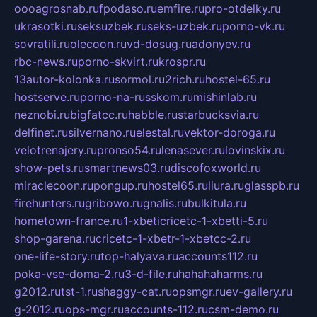
oooagrosnab.ru
fpodaso.ru
emfire.ru
pro-otdelky.ru
ukrasotki.ru
seksuzbek.ru
seks-uzbek.ru
porno-vk.ru
sovratili.ru
olecoon.ru
vd-dosug.ru
adonyev.ru
rbc-news.ru
porno-skvirt.ru
krospr.ru
13autor-kolonka.ru
sormol.ru
2rich.ru
hostel-65.ru
hostserve.ru
porno-na-russkom.ru
mishinlab.ru
neznobi.ru
bigfatcc.ru
habble.ru
starbucksvia.ru
delfinet.ru
silvernano.ru
elestal.ru
vektor-doroga.ru
velotrenajery.ru
pronso54.ru
lenasever.ru
lovinskix.ru
show-pets.ru
smartnews03.ru
discofoxworld.ru
miraclecoon.ru
pongup.ru
hostel65.ru
liura.ru
glasspb.ru
firehunters.ru
gribowo.ru
gnalis.ru
bulkitula.ru
hometown-france.ru
1-xbeticricetc-1-xbetti-5.ru
shop-garena.ru
cricetc-1-xbetr-1-xbetcc-2.ru
one-life-story.ru
top-halyava.ru
accounts112.ru
poka-vse-doma-2.ru
3-d-file.ru
hahahaharms.ru
g2012.ru
tst-1.ru
shaggy-cat.ru
opsmgr.ru
ev-gallery.ru
g-2012.ru
ops-mgr.ru
accounts-112.ru
csm-demo.ru