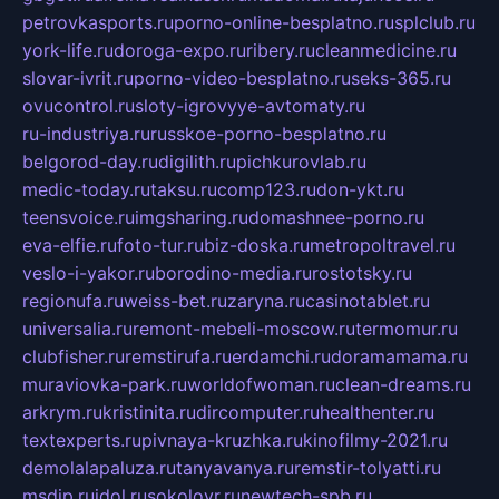
petrovkasports.ru
porno-online-besplatno.ru
splclub.ru
york-life.ru
doroga-expo.ru
ribery.ru
cleanmedicine.ru
slovar-ivrit.ru
porno-video-besplatno.ru
seks-365.ru
ovucontrol.ru
sloty-igrovyye-avtomaty.ru
ru-industriya.ru
russkoe-porno-besplatno.ru
belgorod-day.ru
digilith.ru
pichkurovlab.ru
medic-today.ru
taksu.ru
comp123.ru
don-ykt.ru
teensvoice.ru
imgsharing.ru
domashnee-porno.ru
eva-elfie.ru
foto-tur.ru
biz-doska.ru
metropoltravel.ru
veslo-i-yakor.ru
borodino-media.ru
rostotsky.ru
regionufa.ru
weiss-bet.ru
zaryna.ru
casinotablet.ru
universalia.ru
remont-mebeli-moscow.ru
termomur.ru
clubfisher.ru
remstirufa.ru
erdamchi.ru
doramamama.ru
muraviovka-park.ru
worldofwoman.ru
clean-dreams.ru
arkrym.ru
kristinita.ru
dircomputer.ru
healthenter.ru
textexperts.ru
pivnaya-kruzhka.ru
kinofilmy-2021.ru
demolalapaluza.ru
tanyavanya.ru
remstir-tolyatti.ru
msdip.ru
jdol.ru
sokolovr.ru
newtech-spb.ru