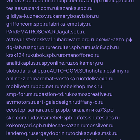
volnav.spb.ru
comnat.ru
npf.net.ru
7bit.pp.ru
kalugatur.ru
tesiaes.ru
card.com.ru
kazanka.spb.ru
gildiya-kuznecov.ru
kameryboavision.ru
griffoncom.spb.ru
fabrika-emotsiy.ru
PARK-MATROSOVA.RU
agat.spb.ru
avtoyurist-moskva1.ru
hardware.org.ru
схема-авто.рф
dg-lab.ru
angrup.ru
recruiter.spb.ru
music8.spb.ru
krsk124.ru
kubok.spb.ru
romanofforex.ru
analitikaplus.ru
spyonline.ru
zosikamery.ru
sloboda-ural.pp.ru
AUTO-COM.SU
hohota.net
alimy.ru
online-z.com
aromat-vostoka.ru
otdelkaexp.ru
mobilvest.ru
bbd.net.ru
mebelshop.msk.ru
smp-forum.ru
bastion-td.ru
kosmoscreative.ru
avrmotors.ru
art-galadesign.ru
tiffany-c.ru
ecostep-samara.ru
d-p.spb.ru
галактика73.рф
sko.com.ru
davitamebel-spb.ru
fotsis.ru
tesiaes.ru
kokoroyari.spb.ru
blesna-kazan.ru
mossilver.ru
lenderoq.ru
sergeydobrin.ru
tochkazvuka.msk.ru