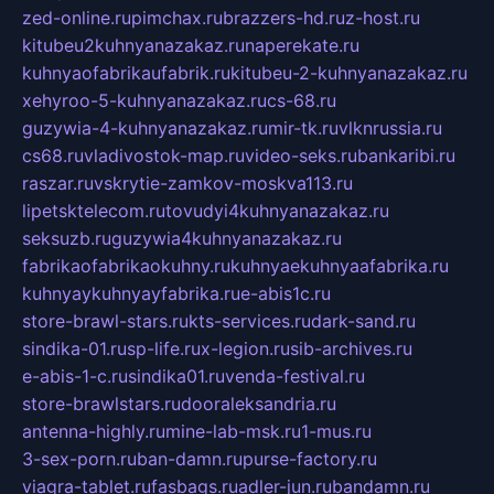
zed-online.ru
pimchax.ru
brazzers-hd.ru
z-host.ru
kitubeu2kuhnyanazakaz.ru
naperekate.ru
kuhnyaofabrikaufabrik.ru
kitubeu-2-kuhnyanazakaz.ru
xehyroo-5-kuhnyanazakaz.ru
cs-68.ru
guzywia-4-kuhnyanazakaz.ru
mir-tk.ru
vlknrussia.ru
cs68.ru
vladivostok-map.ru
video-seks.ru
bankaribi.ru
raszar.ru
vskrytie-zamkov-moskva113.ru
lipetsktelecom.ru
tovudyi4kuhnyanazakaz.ru
seksuzb.ru
guzywia4kuhnyanazakaz.ru
fabrikaofabrikaokuhny.ru
kuhnyaekuhnyaafabrika.ru
kuhnyaykuhnyayfabrika.ru
e-abis1c.ru
store-brawl-stars.ru
kts-services.ru
dark-sand.ru
sindika-01.ru
sp-life.ru
x-legion.ru
sib-archives.ru
e-abis-1-c.ru
sindika01.ru
venda-festival.ru
store-brawlstars.ru
dooraleksandria.ru
antenna-highly.ru
mine-lab-msk.ru
1-mus.ru
3-sex-porn.ru
ban-damn.ru
purse-factory.ru
viagra-tablet.ru
fasbags.ru
adler-jun.ru
bandamn.ru