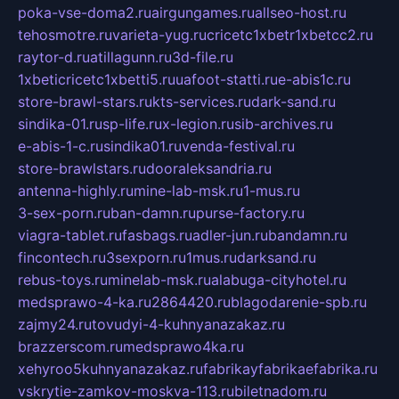
poka-vse-doma2.ru
airgungames.ru
allseo-host.ru
tehosmotre.ru
varieta-yug.ru
cricetc1xbetr1xbetcc2.ru
raytor-d.ru
atillagunn.ru
3d-file.ru
1xbeticricetc1xbetti5.ru
uafoot-statti.ru
e-abis1c.ru
store-brawl-stars.ru
kts-services.ru
dark-sand.ru
sindika-01.ru
sp-life.ru
x-legion.ru
sib-archives.ru
e-abis-1-c.ru
sindika01.ru
venda-festival.ru
store-brawlstars.ru
dooraleksandria.ru
antenna-highly.ru
mine-lab-msk.ru
1-mus.ru
3-sex-porn.ru
ban-damn.ru
purse-factory.ru
viagra-tablet.ru
fasbags.ru
adler-jun.ru
bandamn.ru
fincontech.ru
3sexporn.ru
1mus.ru
darksand.ru
rebus-toys.ru
minelab-msk.ru
alabuga-cityhotel.ru
medsprawo-4-ka.ru
2864420.ru
blagodarenie-spb.ru
zajmy24.ru
tovudyi-4-kuhnyanazakaz.ru
brazzerscom.ru
medsprawo4ka.ru
xehyroo5kuhnyanazakaz.ru
fabrikayfabrikaefabrika.ru
vskrytie-zamkov-moskva-113.ru
biletnadom.ru