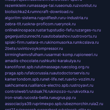
rezemkleim.ru
massage-tai.ru
seonub.ru
zvonitut.ru
biolisichka24.ru
mncraft-download.ru
algoritm-sistema.ru
godflesh.ru
ru-industria.ru
zebra-tlt.ru
okna-proficom.ru
erynok.ru
onlinekinospace.ru
startupstudio-fefu.ru
zarges-ru.ru
gegenjustizunrecht.ru
autobalashov.ru
utrovortu.ru
spiski-firm.ru
elara-m.ru
kinomusorka.ru
mkcslava.ru
2bets.ru
vintovoykompressor.ru
birminghamvsfulham.ru
sarmat-komp.ru
pioneeri.ru
amadis-chocolate.ru
shkurki-karakulya.ru
kanotiforet.spb.ru
tutmassage.ru
ecolog.org.ru
praga.spb.ru
falcorussia.ru
autodoctorservis.ru
kamertondom.spb.ru
net-life.net.ru
avto-vozim.ru
sakhcamera.ru
alliance-electro.spb.ru
stroyavt.ru
controlweb1.ru
tdsak74.ru
kinzozo-ru.ru
kvotka.ru
iron-snab.ru
costa-bella.ru
eugrus.pp.ru
associaciya39.ru
primexpo.spb.ru
bezmorchin.ru
ia2.ru
cpt21.ru
ispecspb.ru
regahost.ru
kolosok-elita.ru