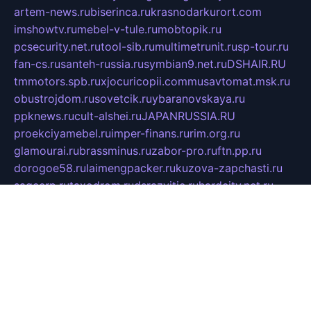
artem-news.ru
biserinca.ru
krasnodarkurort.com
imshowtv.ru
mebel-v-tule.ru
mobtopik.ru
pcsecurity.net.ru
tool-sib.ru
multimetrunit.ru
sp-tour.ru
fan-cs.ru
santeh-russia.ru
symbian9.net.ru
DSHAIR.RU
tmmotors.spb.ru
xjocuricopii.com
musavtomat.msk.ru
obustrojdom.ru
sovetcik.ru
ybaranovskaya.ru
ppknews.ru
cult-alshei.ru
JAPANRUSSIA.RU
proekciyamebel.ru
imper-finans.ru
rim.org.ru
glamourai.ru
brassminus.ru
zabor-pro.ru
ftn.pp.ru
dorogoe58.ru
laimengpacker.ru
kuzova-zapchasti.ru
sageerp.ru
taxodrom.ru
dsrazvitie.ru
hardcity.net.ru
ratinghomegames.ru
topservice25.ru
gubernyan.ru
gtglasslined.ru
ii4.ru
tssport.spb.ru
andorra24.com
blackwallstreet.ru
oboimos.ru
optim-doors.com.ru
ikuch.ru
nycr.org.ru
npa21.ru
vremya-ch.spb.ru
desert000.ru
ivtorgi.ru
ifiori.ru
catalog-statei.ru
dcv.org.ru
spetsmaster174.ru
ipkameryhiseeu.ru
dum26.ru
ruspol.spb.ru
fr-opendp.ru
kam-solnyshko.ru