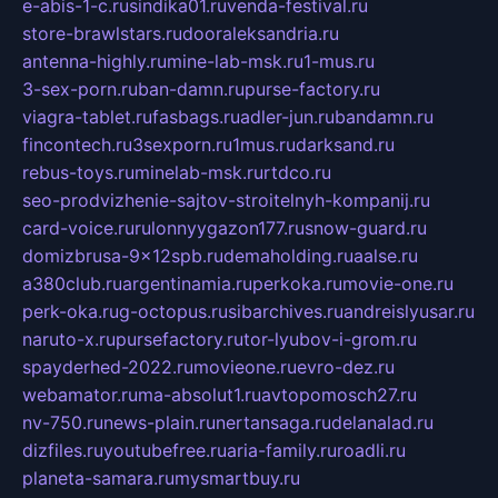
e-abis-1-c.ru
sindika01.ru
venda-festival.ru
store-brawlstars.ru
dooraleksandria.ru
antenna-highly.ru
mine-lab-msk.ru
1-mus.ru
3-sex-porn.ru
ban-damn.ru
purse-factory.ru
viagra-tablet.ru
fasbags.ru
adler-jun.ru
bandamn.ru
fincontech.ru
3sexporn.ru
1mus.ru
darksand.ru
rebus-toys.ru
minelab-msk.ru
rtdco.ru
seo-prodvizhenie-sajtov-stroitelnyh-kompanij.ru
card-voice.ru
rulonnyygazon177.ru
snow-guard.ru
domizbrusa-9x12spb.ru
demaholding.ru
aalse.ru
a380club.ru
argentinamia.ru
perkoka.ru
movie-one.ru
perk-oka.ru
g-octopus.ru
sibarchives.ru
andreislyusar.ru
naruto-x.ru
pursefactory.ru
tor-lyubov-i-grom.ru
spayderhed-2022.ru
movieone.ru
evro-dez.ru
webamator.ru
ma-absolut1.ru
avtopomosch27.ru
nv-750.ru
news-plain.ru
nertansaga.ru
delanalad.ru
dizfiles.ru
youtubefree.ru
aria-family.ru
roadli.ru
planeta-samara.ru
mysmartbuy.ru