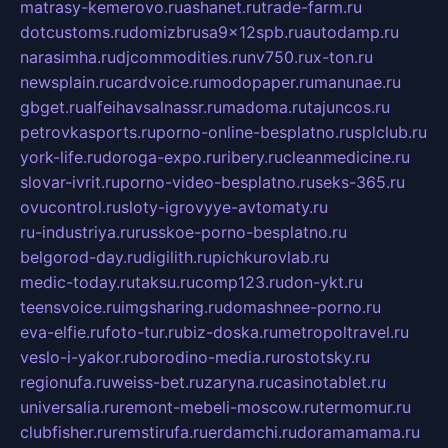
matrasy-kemerovo.ru
ashanet.ru
trade-farm.ru
dotcustoms.ru
domizbrusa9x12spb.ru
autodamp.ru
narasimha.ru
djcommodities.ru
nv750.ru
x-ton.ru
newsplain.ru
cardvoice.ru
modopaper.ru
manunae.ru
gbget.ru
alfeihavsalnassr.ru
madoma.ru
tajuncos.ru
petrovkasports.ru
porno-online-besplatno.ru
splclub.ru
york-life.ru
doroga-expo.ru
ribery.ru
cleanmedicine.ru
slovar-ivrit.ru
porno-video-besplatno.ru
seks-365.ru
ovucontrol.ru
sloty-igrovyye-avtomaty.ru
ru-industriya.ru
russkoe-porno-besplatno.ru
belgorod-day.ru
digilith.ru
pichkurovlab.ru
medic-today.ru
taksu.ru
comp123.ru
don-ykt.ru
teensvoice.ru
imgsharing.ru
domashnee-porno.ru
eva-elfie.ru
foto-tur.ru
biz-doska.ru
metropoltravel.ru
veslo-i-yakor.ru
borodino-media.ru
rostotsky.ru
regionufa.ru
weiss-bet.ru
zaryna.ru
casinotablet.ru
universalia.ru
remont-mebeli-moscow.ru
termomur.ru
clubfisher.ru
remstirufa.ru
erdamchi.ru
doramamama.ru