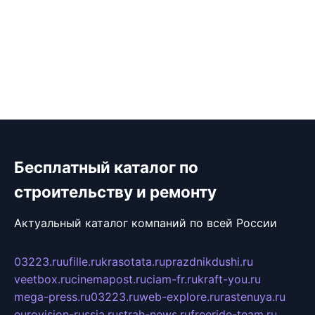
Бесплатный каталог по
строительству и ремонту
Актуальный каталог компаний по всей России
03223.ru
ufille.ru
krasotata.ru
prazdnikdushi.ru
veetbox.ru
cinemapost.ru
ciam-fr.ru
kraft-you.ru
mega-press.ru
03223.ru
web-explore.ru
rastenuya.ru
eurovision-russia.ru
strah-news.ru
freeride-team.ru