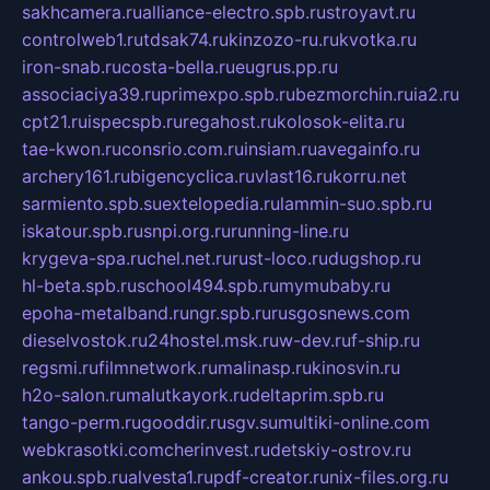
sakhcamera.ru
alliance-electro.spb.ru
stroyavt.ru
controlweb1.ru
tdsak74.ru
kinzozo-ru.ru
kvotka.ru
iron-snab.ru
costa-bella.ru
eugrus.pp.ru
associaciya39.ru
primexpo.spb.ru
bezmorchin.ru
ia2.ru
cpt21.ru
ispecspb.ru
regahost.ru
kolosok-elita.ru
tae-kwon.ru
consrio.com.ru
insiam.ru
avegainfo.ru
archery161.ru
bigencyclica.ru
vlast16.ru
korru.net
sarmiento.spb.su
extelopedia.ru
lammin-suo.spb.ru
iskatour.spb.ru
snpi.org.ru
running-line.ru
krygeva-spa.ru
chel.net.ru
rust-loco.ru
dugshop.ru
hl-beta.spb.ru
school494.spb.ru
mymubaby.ru
epoha-metalband.ru
ngr.spb.ru
rusgosnews.com
dieselvostok.ru
24hostel.msk.ru
w-dev.ru
f-ship.ru
regsmi.ru
filmnetwork.ru
malinasp.ru
kinosvin.ru
h2o-salon.ru
malutkayork.ru
deltaprim.spb.ru
tango-perm.ru
gooddir.ru
sgv.su
multiki-online.com
webkrasotki.com
cherinvest.ru
detskiy-ostrov.ru
ankou.spb.ru
alvesta1.ru
pdf-creator.ru
nix-files.org.ru