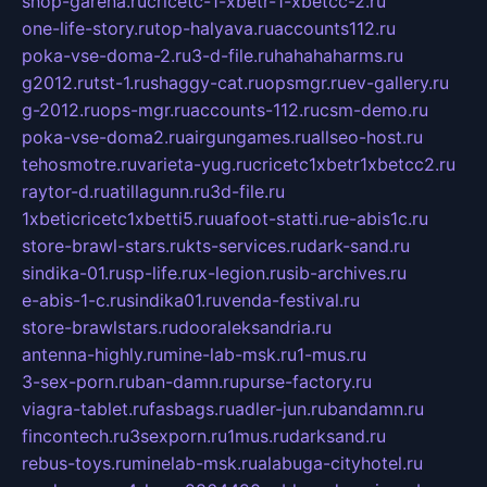
shop-garena.ru
cricetc-1-xbetr-1-xbetcc-2.ru
one-life-story.ru
top-halyava.ru
accounts112.ru
poka-vse-doma-2.ru
3-d-file.ru
hahahaharms.ru
g2012.ru
tst-1.ru
shaggy-cat.ru
opsmgr.ru
ev-gallery.ru
g-2012.ru
ops-mgr.ru
accounts-112.ru
csm-demo.ru
poka-vse-doma2.ru
airgungames.ru
allseo-host.ru
tehosmotre.ru
varieta-yug.ru
cricetc1xbetr1xbetcc2.ru
raytor-d.ru
atillagunn.ru
3d-file.ru
1xbeticricetc1xbetti5.ru
uafoot-statti.ru
e-abis1c.ru
store-brawl-stars.ru
kts-services.ru
dark-sand.ru
sindika-01.ru
sp-life.ru
x-legion.ru
sib-archives.ru
e-abis-1-c.ru
sindika01.ru
venda-festival.ru
store-brawlstars.ru
dooraleksandria.ru
antenna-highly.ru
mine-lab-msk.ru
1-mus.ru
3-sex-porn.ru
ban-damn.ru
purse-factory.ru
viagra-tablet.ru
fasbags.ru
adler-jun.ru
bandamn.ru
fincontech.ru
3sexporn.ru
1mus.ru
darksand.ru
rebus-toys.ru
minelab-msk.ru
alabuga-cityhotel.ru