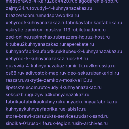
medsprawo-4-ka.ru
2864420.ru
blagodarenie-spb.ru
zajmy24.ru
tovudyi-4-kuhnyanazakaz.ru
brazzerscom.ru
medsprawo4ka.ru
xehyroo5kuhnyanazakaz.ru
fabrikayfabrikaefabrika.ru
vskrytie-zamkov-moskva-113.ru
biletnadom.ru
zed-online.ru
pimchax.ru
brazzers-hd.ru
z-host.ru
kitubeu2kuhnyanazakaz.ru
naperekate.ru
kuhnyaofabrikaufabrik.ru
kitubeu-2-kuhnyanazakaz.ru
xehyroo-5-kuhnyanazakaz.ru
cs-68.ru
guzywia-4-kuhnyanazakaz.ru
mir-tk.ru
vlknrussia.ru
cs68.ru
vladivostok-map.ru
video-seks.ru
bankaribi.ru
raszar.ru
vskrytie-zamkov-moskva113.ru
lipetsktelecom.ru
tovudyi4kuhnyanazakaz.ru
seksuzb.ru
guzywia4kuhnyanazakaz.ru
fabrikaofabrikaokuhny.ru
kuhnyaekuhnyaafabrika.ru
kuhnyaykuhnyayfabrika.ru
e-abis1c.ru
store-brawl-stars.ru
kts-services.ru
dark-sand.ru
sindika-01.ru
sp-life.ru
x-legion.ru
sib-archives.ru