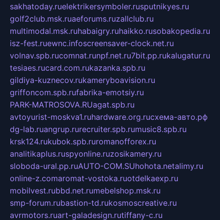
sakhatoday.ru
elektrikersymboler.ru
sputnikyes.ru
golf2club.msk.ru
aeforums.ru
zallclub.ru
multimodal.msk.ru
habaigry.ru
haikko.ru
sobakopedia.ru
isz-fest.ru
ewnc.info
screensaver-clock.net.ru
volnav.spb.ru
comnat.ru
npf.net.ru
7bit.pp.ru
kalugatur.ru
tesiaes.ru
card.com.ru
kazanka.spb.ru
gildiya-kuznecov.ru
kameryboavision.ru
griffoncom.spb.ru
fabrika-emotsiy.ru
PARK-MATROSOVA.RU
agat.spb.ru
avtoyurist-moskva1.ru
hardware.org.ru
схема-авто.рф
dg-lab.ru
angrup.ru
recruiter.spb.ru
music8.spb.ru
krsk124.ru
kubok.spb.ru
romanofforex.ru
analitikaplus.ru
spyonline.ru
zosikamery.ru
sloboda-ural.pp.ru
AUTO-COM.SU
hohota.net
alimy.ru
online-z.com
aromat-vostoka.ru
otdelkaexp.ru
mobilvest.ru
bbd.net.ru
mebelshop.msk.ru
smp-forum.ru
bastion-td.ru
kosmoscreative.ru
avrmotors.ru
art-galadesign.ru
tiffany-c.ru