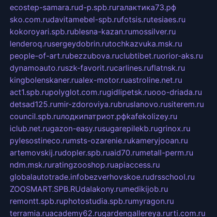
ecostep-samara.ru
d-p.spb.ru
галактика73.рф
sko.com.ru
davitamebel-spb.ru
fotsis.ru
tesiaes.ru
kokoroyari.spb.ru
blesna-kazan.ru
mossilver.ru
lenderoq.ru
sergeydobrin.ru
tochkazvuka.msk.ru
people-of-art.ru
bezzubova.ru
clubtibet.ru
orior-aks.ru
dynamoauto.ru
szk-favorit.ru
carlines.ru
flatnsk.ru
kingbolenskaner.ru
alex-motor.ru
astroline.net.ru
act1.spb.ru
polyglot.com.ru
gidlipetsk.ru
ooo-driada.ru
detsad125.ru
mir-zdoroviya.ru
bruslanovo.ru
siterem.ru
council.spb.ru
лодкипатриот.рф
kafekolizey.ru
iclub.net.ru
gazon-easy.ru
sugarepilekb.ru
grinox.ru
pylesostineco.ru
msts-ozarenie.ru
kameryjooan.ru
artemovskij.ru
dopler.spb.ru
aid70.ru
metall-perm.ru
ndm.msk.ru
ratingzooshop.ru
apiaccess.ru
globalautotrade.info
bezverhovskoe.ru
drsschool.ru
ZOOSMART.SPB.RU
dalakony.ru
medikijob.ru
remontt.spb.ru
photostudia.spb.ru
myragon.ru
terramia.ru
academy62.ru
gardengallereya.ru
rti.com.ru