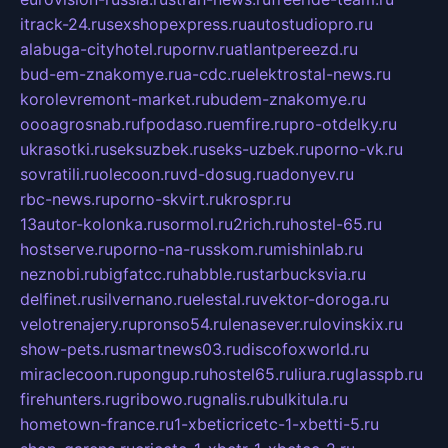
itrack-24.ru
sexshopexpress.ru
autostudiopro.ru
alabuga-cityhotel.ru
pornv.ru
atlantpereezd.ru
bud-em-znakomye.ru
a-cdc.ru
elektrostal-news.ru
korolevremont-market.ru
budem-znakomye.ru
oooagrosnab.ru
fpodaso.ru
emfire.ru
pro-otdelky.ru
ukrasotki.ru
seksuzbek.ru
seks-uzbek.ru
porno-vk.ru
sovratili.ru
olecoon.ru
vd-dosug.ru
adonyev.ru
rbc-news.ru
porno-skvirt.ru
krospr.ru
13autor-kolonka.ru
sormol.ru
2rich.ru
hostel-65.ru
hostserve.ru
porno-na-russkom.ru
mishinlab.ru
neznobi.ru
bigfatcc.ru
habble.ru
starbucksvia.ru
delfinet.ru
silvernano.ru
elestal.ru
vektor-doroga.ru
velotrenajery.ru
pronso54.ru
lenasever.ru
lovinskix.ru
show-pets.ru
smartnews03.ru
discofoxworld.ru
miraclecoon.ru
pongup.ru
hostel65.ru
liura.ru
glasspb.ru
firehunters.ru
gribowo.ru
gnalis.ru
bulkitula.ru
hometown-france.ru
1-xbeticricetc-1-xbetti-5.ru