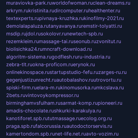
muraviovka-park.ru
worldofwoman.ru
clean-dreams.ru
arkrym.ru
kristinita.ru
dircomputer.ru
healthenter.ru
textexperts.ru
pivnaya-kruzhka.ru
kinofilmy-2021.ru
demolalapaluza.ru
tanyavanya.ru
remstir-tolyatti.ru
msdip.ru
jdol.ru
sokolovr.ru
newtech-spb.ru
rezemkleim.ru
massage-tai.ru
seonub.ru
zvonitut.ru
biolisichka24.ru
mncraft-download.ru
algoritm-sistema.ru
godflesh.ru
ru-industria.ru
zebra-tlt.ru
okna-proficom.ru
erynok.ru
onlinekinospace.ru
startupstudio-fefu.ru
zarges-ru.ru
gegenjustizunrecht.ru
autobalashov.ru
utrovortu.ru
spiski-firm.ru
elara-m.ru
kinomusorka.ru
mkcslava.ru
2bets.ru
vintovoykompressor.ru
birminghamvsfulham.ru
sarmat-komp.ru
pioneeri.ru
amadis-chocolate.ru
shkurki-karakulya.ru
kanotiforet.spb.ru
tutmassage.ru
ecolog.org.ru
praga.spb.ru
falcorussia.ru
autodoctorservis.ru
kamertondom.spb.ru
net-life.net.ru
avto-vozim.ru