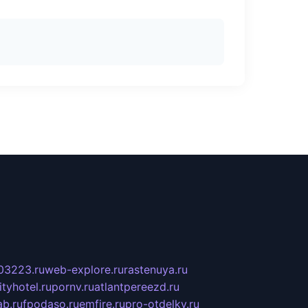
03223.ru
web-explore.ru
rastenuya.ru
tyhotel.ru
pornv.ru
atlantpereezd.ru
b.ru
fpodaso.ru
emfire.ru
pro-otdelky.ru