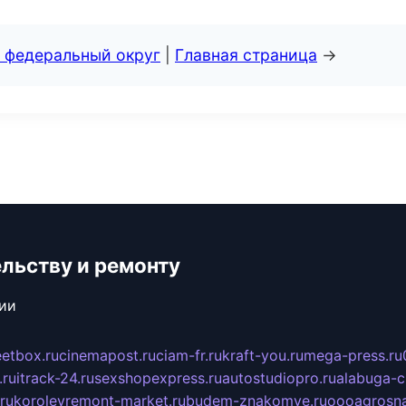
 федеральный округ
|
Главная страница
→
ельству и ремонту
сии
eetbox.ru
cinemapost.ru
ciam-fr.ru
kraft-you.ru
mega-press.ru
.ru
itrack-24.ru
sexshopexpress.ru
autostudiopro.ru
alabuga-ci
ru
korolevremont-market.ru
budem-znakomye.ru
oooagrosna