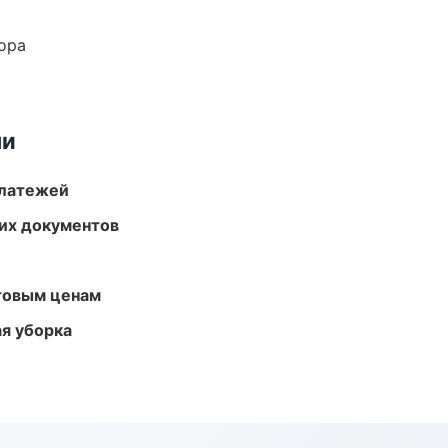
ора
ми
платежей
их документов
птовым ценам
ая уборка