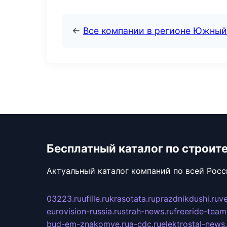
←
Все компании в регионе Южный
Бесплатный каталог по строит
Актуальный каталог компаний по всей Рос
03223.ru
ufille.ru
krasotata.ru
prazdnikdushi.ru
v
eurovision-russia.ru
strah-news.ru
freeride-team
bud-em-znakomye.ru
a-cdc.ru
elektrostal-news.