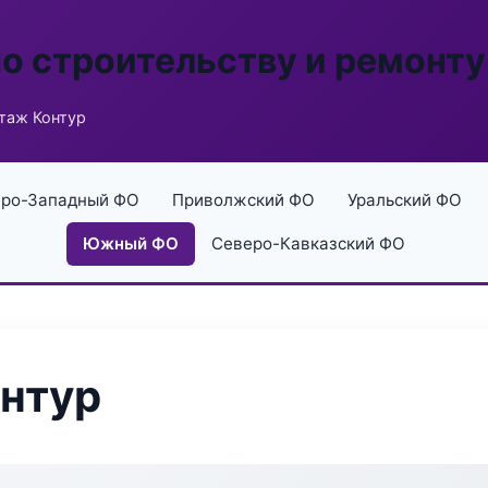
по строительству и ремонту
таж Контур
ро-Западный ФО
Приволжский ФО
Уральский ФО
Южный ФО
Северо-Кавказский ФО
нтур