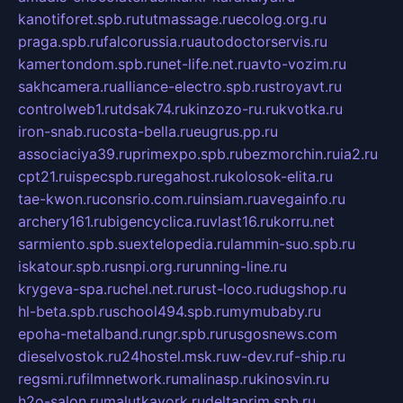
kanotiforet.spb.ru
tutmassage.ru
ecolog.org.ru
praga.spb.ru
falcorussia.ru
autodoctorservis.ru
kamertondom.spb.ru
net-life.net.ru
avto-vozim.ru
sakhcamera.ru
alliance-electro.spb.ru
stroyavt.ru
controlweb1.ru
tdsak74.ru
kinzozo-ru.ru
kvotka.ru
iron-snab.ru
costa-bella.ru
eugrus.pp.ru
associaciya39.ru
primexpo.spb.ru
bezmorchin.ru
ia2.ru
cpt21.ru
ispecspb.ru
regahost.ru
kolosok-elita.ru
tae-kwon.ru
consrio.com.ru
insiam.ru
avegainfo.ru
archery161.ru
bigencyclica.ru
vlast16.ru
korru.net
sarmiento.spb.su
extelopedia.ru
lammin-suo.spb.ru
iskatour.spb.ru
snpi.org.ru
running-line.ru
krygeva-spa.ru
chel.net.ru
rust-loco.ru
dugshop.ru
hl-beta.spb.ru
school494.spb.ru
mymubaby.ru
epoha-metalband.ru
ngr.spb.ru
rusgosnews.com
dieselvostok.ru
24hostel.msk.ru
w-dev.ru
f-ship.ru
regsmi.ru
filmnetwork.ru
malinasp.ru
kinosvin.ru
h2o-salon.ru
malutkayork.ru
deltaprim.spb.ru