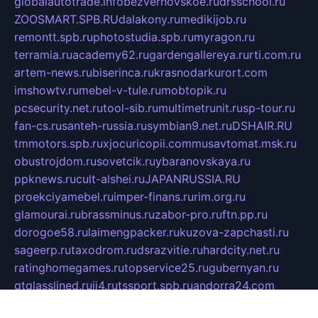
globalautotrade.info
bezverhovskoe.ru
drsschool.ru
ZOOSMART.SPB.RU
dalakony.ru
medikijob.ru
remontt.spb.ru
photostudia.spb.ru
myragon.ru
terramia.ru
academy62.ru
gardengallereya.ru
rti.com.ru
artem-news.ru
biserinca.ru
krasnodarkurort.com
imshowtv.ru
mebel-v-tule.ru
mobtopik.ru
pcsecurity.net.ru
tool-sib.ru
multimetrunit.ru
sp-tour.ru
fan-cs.ru
santeh-russia.ru
symbian9.net.ru
DSHAIR.RU
tmmotors.spb.ru
xjocuricopii.com
musavtomat.msk.ru
obustrojdom.ru
sovetcik.ru
ybaranovskaya.ru
ppknews.ru
cult-alshei.ru
JAPANRUSSIA.RU
proekciyamebel.ru
imper-finans.ru
rim.org.ru
glamourai.ru
brassminus.ru
zabor-pro.ru
ftn.pp.ru
dorogoe58.ru
laimengpacker.ru
kuzova-zapchasti.ru
sageerp.ru
taxodrom.ru
dsrazvitie.ru
hardcity.net.ru
ratinghomegames.ru
topservice25.ru
gubernyan.ru
gtglasslined.ru
ii4.ru
tssport.spb.ru
andorra24.com
blackwallstreet.ru
oboimos.ru
optim-doors.com.ru