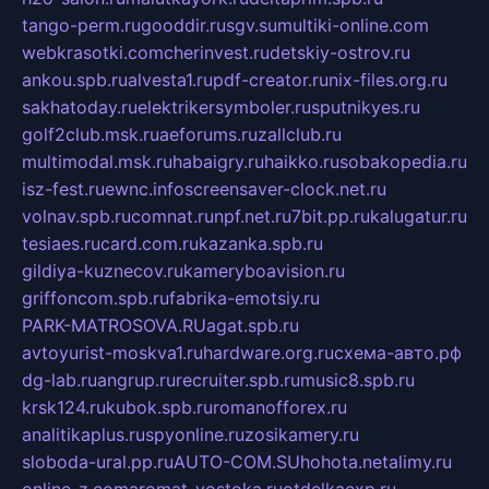
tango-perm.ru
gooddir.ru
sgv.su
multiki-online.com
webkrasotki.com
cherinvest.ru
detskiy-ostrov.ru
ankou.spb.ru
alvesta1.ru
pdf-creator.ru
nix-files.org.ru
sakhatoday.ru
elektrikersymboler.ru
sputnikyes.ru
golf2club.msk.ru
aeforums.ru
zallclub.ru
multimodal.msk.ru
habaigry.ru
haikko.ru
sobakopedia.ru
isz-fest.ru
ewnc.info
screensaver-clock.net.ru
volnav.spb.ru
comnat.ru
npf.net.ru
7bit.pp.ru
kalugatur.ru
tesiaes.ru
card.com.ru
kazanka.spb.ru
gildiya-kuznecov.ru
kameryboavision.ru
griffoncom.spb.ru
fabrika-emotsiy.ru
PARK-MATROSOVA.RU
agat.spb.ru
avtoyurist-moskva1.ru
hardware.org.ru
схема-авто.рф
dg-lab.ru
angrup.ru
recruiter.spb.ru
music8.spb.ru
krsk124.ru
kubok.spb.ru
romanofforex.ru
analitikaplus.ru
spyonline.ru
zosikamery.ru
sloboda-ural.pp.ru
AUTO-COM.SU
hohota.net
alimy.ru