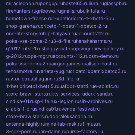
miraclecoon.ru
pongup.ru
hostel65.ru
liura.ru
glasspb.ru
firehunters.ru
gribowo.ru
gnalis.ru
bulkitula.ru
hometown-france.ru
1-xbeticricetc-1-xbetti-5.ru
shop-garena.ru
cricetc-1-xbetr-1-xbetcc-2.ru
one-life-story.ru
top-halyava.ru
accounts112.ru
poka-vse-doma-2.ru
3-d-file.ru
hahahaharms.ru
g2012.ru
tst-1.ru
shaggy-cat.ru
opsmgr.ru
ev-gallery.ru
g-2012.ru
ops-mgr.ru
accounts-112.ru
csm-demo.ru
poka-vse-doma2.ru
airgungames.ru
allseo-host.ru
tehosmotre.ru
varieta-yug.ru
cricetc1xbetr1xbetcc2.ru
raytor-d.ru
atillagunn.ru
3d-file.ru
1xbeticricetc1xbetti5.ru
uafoot-statti.ru
e-abis1c.ru
store-brawl-stars.ru
kts-services.ru
dark-sand.ru
sindika-01.ru
sp-life.ru
x-legion.ru
sib-archives.ru
e-abis-1-c.ru
sindika01.ru
venda-festival.ru
store-brawlstars.ru
dooraleksandria.ru
antenna-highly.ru
mine-lab-msk.ru
1-mus.ru
3-sex-porn.ru
ban-damn.ru
purse-factory.ru