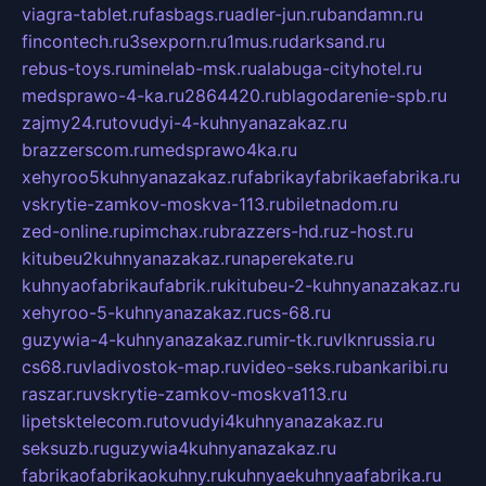
viagra-tablet.ru
fasbags.ru
adler-jun.ru
bandamn.ru
fincontech.ru
3sexporn.ru
1mus.ru
darksand.ru
rebus-toys.ru
minelab-msk.ru
alabuga-cityhotel.ru
medsprawo-4-ka.ru
2864420.ru
blagodarenie-spb.ru
zajmy24.ru
tovudyi-4-kuhnyanazakaz.ru
brazzerscom.ru
medsprawo4ka.ru
xehyroo5kuhnyanazakaz.ru
fabrikayfabrikaefabrika.ru
vskrytie-zamkov-moskva-113.ru
biletnadom.ru
zed-online.ru
pimchax.ru
brazzers-hd.ru
z-host.ru
kitubeu2kuhnyanazakaz.ru
naperekate.ru
kuhnyaofabrikaufabrik.ru
kitubeu-2-kuhnyanazakaz.ru
xehyroo-5-kuhnyanazakaz.ru
cs-68.ru
guzywia-4-kuhnyanazakaz.ru
mir-tk.ru
vlknrussia.ru
cs68.ru
vladivostok-map.ru
video-seks.ru
bankaribi.ru
raszar.ru
vskrytie-zamkov-moskva113.ru
lipetsktelecom.ru
tovudyi4kuhnyanazakaz.ru
seksuzb.ru
guzywia4kuhnyanazakaz.ru
fabrikaofabrikaokuhny.ru
kuhnyaekuhnyaafabrika.ru