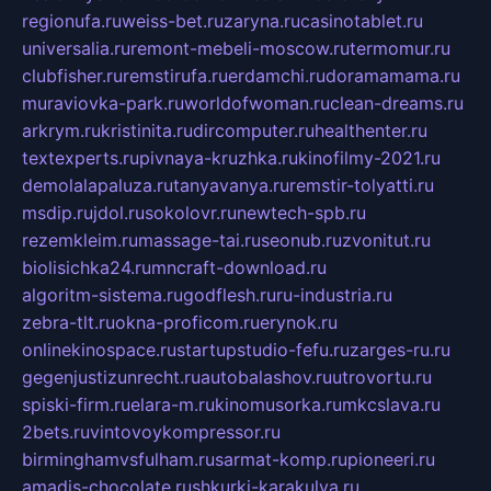
regionufa.ru
weiss-bet.ru
zaryna.ru
casinotablet.ru
universalia.ru
remont-mebeli-moscow.ru
termomur.ru
clubfisher.ru
remstirufa.ru
erdamchi.ru
doramamama.ru
muraviovka-park.ru
worldofwoman.ru
clean-dreams.ru
arkrym.ru
kristinita.ru
dircomputer.ru
healthenter.ru
textexperts.ru
pivnaya-kruzhka.ru
kinofilmy-2021.ru
demolalapaluza.ru
tanyavanya.ru
remstir-tolyatti.ru
msdip.ru
jdol.ru
sokolovr.ru
newtech-spb.ru
rezemkleim.ru
massage-tai.ru
seonub.ru
zvonitut.ru
biolisichka24.ru
mncraft-download.ru
algoritm-sistema.ru
godflesh.ru
ru-industria.ru
zebra-tlt.ru
okna-proficom.ru
erynok.ru
onlinekinospace.ru
startupstudio-fefu.ru
zarges-ru.ru
gegenjustizunrecht.ru
autobalashov.ru
utrovortu.ru
spiski-firm.ru
elara-m.ru
kinomusorka.ru
mkcslava.ru
2bets.ru
vintovoykompressor.ru
birminghamvsfulham.ru
sarmat-komp.ru
pioneeri.ru
amadis-chocolate.ru
shkurki-karakulya.ru