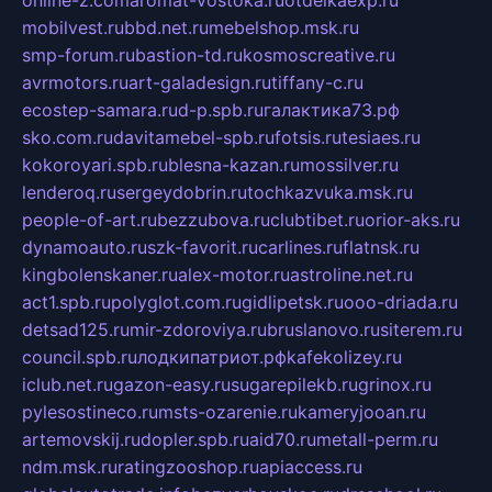
online-z.com
aromat-vostoka.ru
otdelkaexp.ru
mobilvest.ru
bbd.net.ru
mebelshop.msk.ru
smp-forum.ru
bastion-td.ru
kosmoscreative.ru
avrmotors.ru
art-galadesign.ru
tiffany-c.ru
ecostep-samara.ru
d-p.spb.ru
галактика73.рф
sko.com.ru
davitamebel-spb.ru
fotsis.ru
tesiaes.ru
kokoroyari.spb.ru
blesna-kazan.ru
mossilver.ru
lenderoq.ru
sergeydobrin.ru
tochkazvuka.msk.ru
people-of-art.ru
bezzubova.ru
clubtibet.ru
orior-aks.ru
dynamoauto.ru
szk-favorit.ru
carlines.ru
flatnsk.ru
kingbolenskaner.ru
alex-motor.ru
astroline.net.ru
act1.spb.ru
polyglot.com.ru
gidlipetsk.ru
ooo-driada.ru
detsad125.ru
mir-zdoroviya.ru
bruslanovo.ru
siterem.ru
council.spb.ru
лодкипатриот.рф
kafekolizey.ru
iclub.net.ru
gazon-easy.ru
sugarepilekb.ru
grinox.ru
pylesostineco.ru
msts-ozarenie.ru
kameryjooan.ru
artemovskij.ru
dopler.spb.ru
aid70.ru
metall-perm.ru
ndm.msk.ru
ratingzooshop.ru
apiaccess.ru