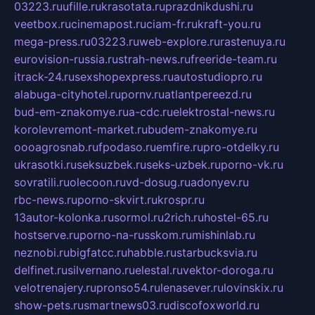
03223.ru
ufille.ru
krasotata.ru
prazdnikdushi.ru
veetbox.ru
cinemapost.ru
ciam-fr.ru
kraft-you.ru
mega-press.ru
03223.ru
web-explore.ru
rastenuya.ru
eurovision-russia.ru
strah-news.ru
freeride-team.ru
itrack-24.ru
sexshopexpress.ru
autostudiopro.ru
alabuga-cityhotel.ru
pornv.ru
atlantpereezd.ru
bud-em-znakomye.ru
a-cdc.ru
elektrostal-news.ru
korolevremont-market.ru
budem-znakomye.ru
oooagrosnab.ru
fpodaso.ru
emfire.ru
pro-otdelky.ru
ukrasotki.ru
seksuzbek.ru
seks-uzbek.ru
porno-vk.ru
sovratili.ru
olecoon.ru
vd-dosug.ru
adonyev.ru
rbc-news.ru
porno-skvirt.ru
krospr.ru
13autor-kolonka.ru
sormol.ru
2rich.ru
hostel-65.ru
hostserve.ru
porno-na-russkom.ru
mishinlab.ru
neznobi.ru
bigfatcc.ru
habble.ru
starbucksvia.ru
delfinet.ru
silvernano.ru
elestal.ru
vektor-doroga.ru
velotrenajery.ru
pronso54.ru
lenasever.ru
lovinskix.ru
show-pets.ru
smartnews03.ru
discofoxworld.ru