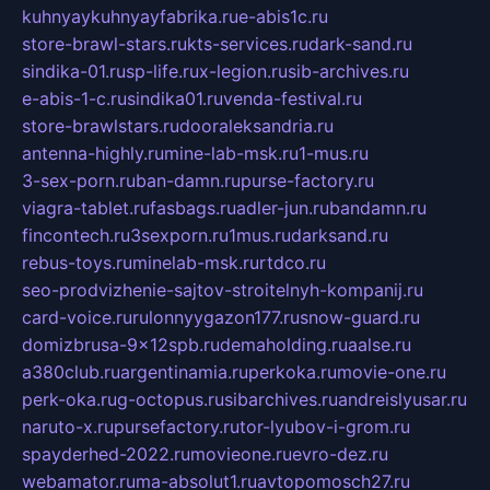
kuhnyaykuhnyayfabrika.ru
e-abis1c.ru
store-brawl-stars.ru
kts-services.ru
dark-sand.ru
sindika-01.ru
sp-life.ru
x-legion.ru
sib-archives.ru
e-abis-1-c.ru
sindika01.ru
venda-festival.ru
store-brawlstars.ru
dooraleksandria.ru
antenna-highly.ru
mine-lab-msk.ru
1-mus.ru
3-sex-porn.ru
ban-damn.ru
purse-factory.ru
viagra-tablet.ru
fasbags.ru
adler-jun.ru
bandamn.ru
fincontech.ru
3sexporn.ru
1mus.ru
darksand.ru
rebus-toys.ru
minelab-msk.ru
rtdco.ru
seo-prodvizhenie-sajtov-stroitelnyh-kompanij.ru
card-voice.ru
rulonnyygazon177.ru
snow-guard.ru
domizbrusa-9x12spb.ru
demaholding.ru
aalse.ru
a380club.ru
argentinamia.ru
perkoka.ru
movie-one.ru
perk-oka.ru
g-octopus.ru
sibarchives.ru
andreislyusar.ru
naruto-x.ru
pursefactory.ru
tor-lyubov-i-grom.ru
spayderhed-2022.ru
movieone.ru
evro-dez.ru
webamator.ru
ma-absolut1.ru
avtopomosch27.ru