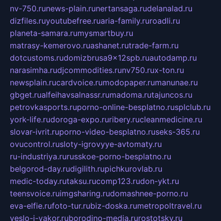
nv-750.ru
news-plain.ru
nertansaga.ru
delanalad.ru
dizfiles.ru
youtubefree.ru
aria-family.ru
roadli.ru
planeta-samara.ru
mysmartbuy.ru
matrasy-kemerovo.ru
ashanet.ru
trade-farm.ru
dotcustoms.ru
domizbrusa9x12spb.ru
autodamp.ru
narasimha.ru
djcommodities.ru
nv750.ru
x-ton.ru
newsplain.ru
cardvoice.ru
modopaper.ru
manunae.ru
gbget.ru
alfeihavsalnassr.ru
madoma.ru
tajuncos.ru
petrovkasports.ru
porno-online-besplatno.ru
splclub.ru
york-life.ru
doroga-expo.ru
ribery.ru
cleanmedicine.ru
slovar-ivrit.ru
porno-video-besplatno.ru
seks-365.ru
ovucontrol.ru
sloty-igrovyye-avtomaty.ru
ru-industriya.ru
russkoe-porno-besplatno.ru
belgorod-day.ru
digilith.ru
pichkurovlab.ru
medic-today.ru
taksu.ru
comp123.ru
don-ykt.ru
teensvoice.ru
imgsharing.ru
domashnee-porno.ru
eva-elfie.ru
foto-tur.ru
biz-doska.ru
metropoltravel.ru
veslo-i-yakor.ru
borodino-media.ru
rostotsky.ru