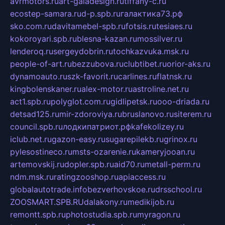
avrmotors.ru
art-galadesign.ru
tiffany-c.ru
ecostep-samara.ru
d-p.spb.ru
галактика73.рф
sko.com.ru
davitamebel-spb.ru
fotsis.ru
tesiaes.ru
kokoroyari.spb.ru
blesna-kazan.ru
mossilver.ru
lenderoq.ru
sergeydobrin.ru
tochkazvuka.msk.ru
people-of-art.ru
bezzubova.ru
clubtibet.ru
orior-aks.ru
dynamoauto.ru
szk-favorit.ru
carlines.ru
flatnsk.ru
kingbolenskaner.ru
alex-motor.ru
astroline.net.ru
act1.spb.ru
polyglot.com.ru
gidlipetsk.ru
ooo-driada.ru
detsad125.ru
mir-zdoroviya.ru
bruslanovo.ru
siterem.ru
council.spb.ru
лодкипатриот.рф
kafekolizey.ru
iclub.net.ru
gazon-easy.ru
sugarepilekb.ru
grinox.ru
pylesostineco.ru
msts-ozarenie.ru
kameryjooan.ru
artemovskij.ru
dopler.spb.ru
aid70.ru
metall-perm.ru
ndm.msk.ru
ratingzooshop.ru
apiaccess.ru
globalautotrade.info
bezverhovskoe.ru
drsschool.ru
ZOOSMART.SPB.RU
dalakony.ru
medikijob.ru
remontt.spb.ru
photostudia.spb.ru
myragon.ru