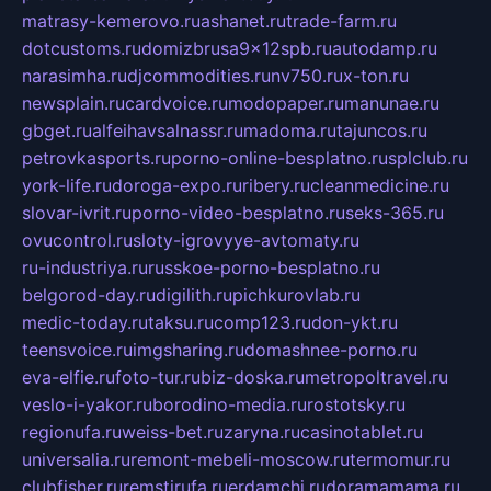
matrasy-kemerovo.ru
ashanet.ru
trade-farm.ru
dotcustoms.ru
domizbrusa9x12spb.ru
autodamp.ru
narasimha.ru
djcommodities.ru
nv750.ru
x-ton.ru
newsplain.ru
cardvoice.ru
modopaper.ru
manunae.ru
gbget.ru
alfeihavsalnassr.ru
madoma.ru
tajuncos.ru
petrovkasports.ru
porno-online-besplatno.ru
splclub.ru
york-life.ru
doroga-expo.ru
ribery.ru
cleanmedicine.ru
slovar-ivrit.ru
porno-video-besplatno.ru
seks-365.ru
ovucontrol.ru
sloty-igrovyye-avtomaty.ru
ru-industriya.ru
russkoe-porno-besplatno.ru
belgorod-day.ru
digilith.ru
pichkurovlab.ru
medic-today.ru
taksu.ru
comp123.ru
don-ykt.ru
teensvoice.ru
imgsharing.ru
domashnee-porno.ru
eva-elfie.ru
foto-tur.ru
biz-doska.ru
metropoltravel.ru
veslo-i-yakor.ru
borodino-media.ru
rostotsky.ru
regionufa.ru
weiss-bet.ru
zaryna.ru
casinotablet.ru
universalia.ru
remont-mebeli-moscow.ru
termomur.ru
clubfisher.ru
remstirufa.ru
erdamchi.ru
doramamama.ru