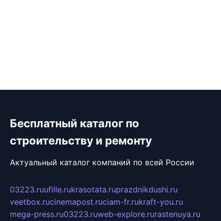
Бесплатный каталог по
строительству и ремонту
Актуальный каталог компаний по всей России
03223.ru
ufille.ru
krasotata.ru
prazdnikdushi.ru
veetbox.ru
cinemapost.ru
ciam-fr.ru
kraft-you.ru
mega-press.ru
03223.ru
web-explore.ru
rastenuya.ru