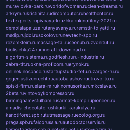
muraviovka-park.ru
worldofwoman.ru
clean-dreams.ru
arkrym.ru
kristinita.ru
dircomputer.ru
healthenter.ru
textexperts.ru
pivnaya-kruzhka.ru
kinofilmy-2021.ru
demolalapaluza.ru
tanyavanya.ru
remstir-tolyatti.ru
msdip.ru
jdol.ru
sokolovr.ru
newtech-spb.ru
rezemkleim.ru
massage-tai.ru
seonub.ru
zvonitut.ru
biolisichka24.ru
mncraft-download.ru
algoritm-sistema.ru
godflesh.ru
ru-industria.ru
zebra-tlt.ru
okna-proficom.ru
erynok.ru
onlinekinospace.ru
startupstudio-fefu.ru
zarges-ru.ru
gegenjustizunrecht.ru
autobalashov.ru
utrovortu.ru
spiski-firm.ru
elara-m.ru
kinomusorka.ru
mkcslava.ru
2bets.ru
vintovoykompressor.ru
birminghamvsfulham.ru
sarmat-komp.ru
pioneeri.ru
amadis-chocolate.ru
shkurki-karakulya.ru
kanotiforet.spb.ru
tutmassage.ru
ecolog.org.ru
praga.spb.ru
falcorussia.ru
autodoctorservis.ru
kamertondom.spb.ru
net-life.net.ru
avto-vozim.ru