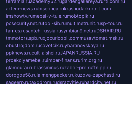
terramia.ru
academy62.ru
gardengallereya.ru
rti.com.ru
artem-news.ru
biserinca.ru
krasnodarkurort.com
imshowtv.ru
mebel-v-tule.ru
mobtopik.ru
pcsecurity.net.ru
tool-sib.ru
multimetrunit.ru
sp-tour.ru
fan-cs.ru
santeh-russia.ru
symbian9.net.ru
DSHAIR.RU
tmmotors.spb.ru
xjocuricopii.com
musavtomat.msk.ru
obustrojdom.ru
sovetcik.ru
ybaranovskaya.ru
ppknews.ru
cult-alshei.ru
JAPANRUSSIA.RU
proekciyamebel.ru
imper-finans.ru
rim.org.ru
glamourai.ru
brassminus.ru
zabor-pro.ru
ftn.pp.ru
dorogoe58.ru
laimengpacker.ru
kuzova-zapchasti.ru
sageerp.ru
taxodrom.ru
dsrazvitie.ru
hardcity.net.ru
ratinghomegames.ru
topservice25.ru
gubernyan.ru
gtglasslined.ru
ii4.ru
tssport.spb.ru
andorra24.com
blackwallstreet.ru
oboimos.ru
optim-doors.com.ru
ikuch.ru
nycr.org.ru
npa21.ru
vremya-ch.spb.ru
desert000.ru
ivtorgi.ru
ifiori.ru
catalog-statei.ru
dcv.org.ru
spetsmaster174.ru
ipkameryhiseeu.ru