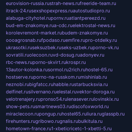
eurovision-russia.ru
strah-news.ru
freeride-team.ru
itrack-24.ru
sexshopexpress.ru
autostudiopro.ru
alabuga-cityhotel.ru
pornv.ru
atlantpereezd.ru
bud-em-znakomye.ru
a-cdc.ru
elektrostal-news.ru
korolevremont-market.ru
budem-znakomye.ru
oooagrosnab.ru
fpodaso.ru
emfire.ru
pro-otdelky.ru
ukrasotki.ru
seksuzbek.ru
seks-uzbek.ru
porno-vk.ru
sovratili.ru
olecoon.ru
vd-dosug.ru
adonyev.ru
rbc-news.ru
porno-skvirt.ru
krospr.ru
13autor-kolonka.ru
sormol.ru
2rich.ru
hostel-65.ru
hostserve.ru
porno-na-russkom.ru
mishinlab.ru
neznobi.ru
bigfatcc.ru
habble.ru
starbucksvia.ru
delfinet.ru
silvernano.ru
elestal.ru
vektor-doroga.ru
velotrenajery.ru
pronso54.ru
lenasever.ru
lovinskix.ru
show-pets.ru
smartnews03.ru
discofoxworld.ru
miraclecoon.ru
pongup.ru
hostel65.ru
liura.ru
glasspb.ru
firehunters.ru
gribowo.ru
gnalis.ru
bulkitula.ru
hometown-france.ru
1-xbeticricetc-1-xbetti-5.ru