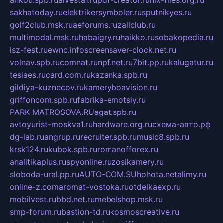
sakhatoday.ru
elektrikersymboler.ru
sputnikyes.ru
golf2club.msk.ru
aeforums.ru
zallclub.ru
multimodal.msk.ru
habaigry.ru
haikko.ru
sobakopedia.ru
isz-fest.ru
ewnc.info
screensaver-clock.net.ru
volnav.spb.ru
comnat.ru
npf.net.ru
7bit.pp.ru
kalugatur.ru
tesiaes.ru
card.com.ru
kazanka.spb.ru
gildiya-kuznecov.ru
kameryboavision.ru
griffoncom.spb.ru
fabrika-emotsiy.ru
PARK-MATROSOVA.RU
agat.spb.ru
avtoyurist-moskva1.ru
hardware.org.ru
схема-авто.рф
dg-lab.ru
angrup.ru
recruiter.spb.ru
music8.spb.ru
krsk124.ru
kubok.spb.ru
romanofforex.ru
analitikaplus.ru
spyonline.ru
zosikamery.ru
sloboda-ural.pp.ru
AUTO-COM.SU
hohota.net
alimy.ru
online-z.com
aromat-vostoka.ru
otdelkaexp.ru
mobilvest.ru
bbd.net.ru
mebelshop.msk.ru
smp-forum.ru
bastion-td.ru
kosmoscreative.ru