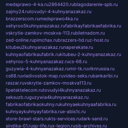
medsprawo-4-ka.ru
2864420.ru
blagodarenie-spb.ru
zajmy24.ru
tovudyi-4-kuhnyanazakaz.ru
brazzerscom.ru
medsprawo4ka.ru
xehyroo5kuhnyanazakaz.ru
fabrikayfabrikaefabrika.ru
vskrytie-zamkov-moskva-113.ru
biletnadom.ru
zed-online.ru
pimchax.ru
brazzers-hd.ru
z-host.ru
kitubeu2kuhnyanazakaz.ru
naperekate.ru
kuhnyaofabrikaufabrik.ru
kitubeu-2-kuhnyanazakaz.ru
xehyroo-5-kuhnyanazakaz.ru
cs-68.ru
guzywia-4-kuhnyanazakaz.ru
mir-tk.ru
vlknrussia.ru
cs68.ru
vladivostok-map.ru
video-seks.ru
bankaribi.ru
raszar.ru
vskrytie-zamkov-moskva113.ru
lipetsktelecom.ru
tovudyi4kuhnyanazakaz.ru
seksuzb.ru
guzywia4kuhnyanazakaz.ru
fabrikaofabrikaokuhny.ru
kuhnyaekuhnyaafabrika.ru
kuhnyaykuhnyayfabrika.ru
e-abis1c.ru
store-brawl-stars.ru
kts-services.ru
dark-sand.ru
sindika-01.ru
sp-life.ru
x-legion.ru
sib-archives.ru