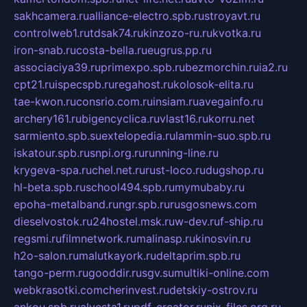
sakhcamera.ru
alliance-electro.spb.ru
stroyavt.ru
controlweb1.ru
tdsak74.ru
kinzozo-ru.ru
kvotka.ru
iron-snab.ru
costa-bella.ru
eugrus.pp.ru
associaciya39.ru
primexpo.spb.ru
bezmorchin.ru
ia2.ru
cpt21.ru
ispecspb.ru
regahost.ru
kolosok-elita.ru
tae-kwon.ru
consrio.com.ru
insiam.ru
avegainfo.ru
archery161.ru
bigencyclica.ru
vlast16.ru
korru.net
sarmiento.spb.su
extelopedia.ru
lammin-suo.spb.ru
iskatour.spb.ru
snpi.org.ru
running-line.ru
krygeva-spa.ru
chel.net.ru
rust-loco.ru
dugshop.ru
hl-beta.spb.ru
school494.spb.ru
mymubaby.ru
epoha-metalband.ru
ngr.spb.ru
rusgosnews.com
dieselvostok.ru
24hostel.msk.ru
w-dev.ru
f-ship.ru
regsmi.ru
filmnetwork.ru
malinasp.ru
kinosvin.ru
h2o-salon.ru
malutkayork.ru
deltaprim.spb.ru
tango-perm.ru
gooddir.ru
sgv.su
multiki-online.com
webkrasotki.com
cherinvest.ru
detskiy-ostrov.ru
ankou.spb.ru
alvesta1.ru
pdf-creator.ru
nix-files.org.ru