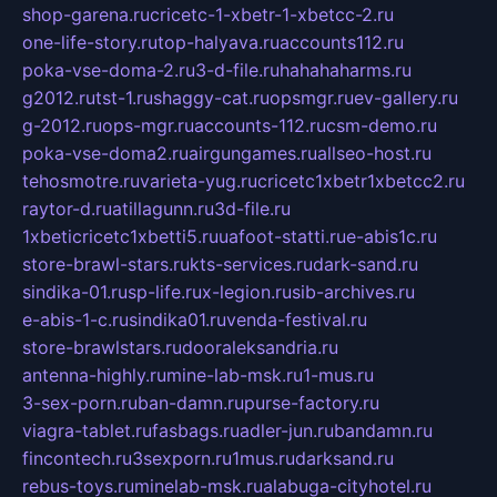
shop-garena.ru
cricetc-1-xbetr-1-xbetcc-2.ru
one-life-story.ru
top-halyava.ru
accounts112.ru
poka-vse-doma-2.ru
3-d-file.ru
hahahaharms.ru
g2012.ru
tst-1.ru
shaggy-cat.ru
opsmgr.ru
ev-gallery.ru
g-2012.ru
ops-mgr.ru
accounts-112.ru
csm-demo.ru
poka-vse-doma2.ru
airgungames.ru
allseo-host.ru
tehosmotre.ru
varieta-yug.ru
cricetc1xbetr1xbetcc2.ru
raytor-d.ru
atillagunn.ru
3d-file.ru
1xbeticricetc1xbetti5.ru
uafoot-statti.ru
e-abis1c.ru
store-brawl-stars.ru
kts-services.ru
dark-sand.ru
sindika-01.ru
sp-life.ru
x-legion.ru
sib-archives.ru
e-abis-1-c.ru
sindika01.ru
venda-festival.ru
store-brawlstars.ru
dooraleksandria.ru
antenna-highly.ru
mine-lab-msk.ru
1-mus.ru
3-sex-porn.ru
ban-damn.ru
purse-factory.ru
viagra-tablet.ru
fasbags.ru
adler-jun.ru
bandamn.ru
fincontech.ru
3sexporn.ru
1mus.ru
darksand.ru
rebus-toys.ru
minelab-msk.ru
alabuga-cityhotel.ru