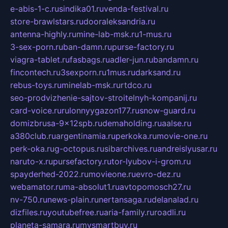
e-abis-1-c.ru
sindika01.ru
venda-festival.ru
store-brawlstars.ru
dooraleksandria.ru
antenna-highly.ru
mine-lab-msk.ru
1-mus.ru
3-sex-porn.ru
ban-damn.ru
purse-factory.ru
viagra-tablet.ru
fasbags.ru
adler-jun.ru
bandamn.ru
fincontech.ru
3sexporn.ru
1mus.ru
darksand.ru
rebus-toys.ru
minelab-msk.ru
rtdco.ru
seo-prodvizhenie-sajtov-stroitelnyh-kompanij.ru
card-voice.ru
rulonnyygazon177.ru
snow-guard.ru
domizbrusa-9x12spb.ru
demaholding.ru
aalse.ru
a380club.ru
argentinamia.ru
perkoka.ru
movie-one.ru
perk-oka.ru
g-octopus.ru
sibarchives.ru
andreislyusar.ru
naruto-x.ru
pursefactory.ru
tor-lyubov-i-grom.ru
spayderhed-2022.ru
movieone.ru
evro-dez.ru
webamator.ru
ma-absolut1.ru
avtopomosch27.ru
nv-750.ru
news-plain.ru
nertansaga.ru
delanalad.ru
dizfiles.ru
youtubefree.ru
aria-family.ru
roadli.ru
planeta-samara.ru
mysmartbuy.ru