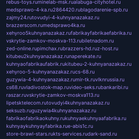
rebus-toys.ru
minelab-msk.ru
alabuga-cityhotel.ru
medsprawo-4-ka.ru
2864420.ru
blagodarenie-spb.ru
zajmy24.ru
tovudyi-4-kuhnyanazakaz.ru
brazzerscom.ru
medsprawo4ka.ru
xehyroo5kuhnyanazakaz.ru
fabrikayfabrikaefabrika.ru
vskrytie-zamkov-moskva-113.ru
biletnadom.ru
zed-online.ru
pimchax.ru
brazzers-hd.ru
z-host.ru
kitubeu2kuhnyanazakaz.ru
naperekate.ru
kuhnyaofabrikaufabrik.ru
kitubeu-2-kuhnyanazakaz.ru
xehyroo-5-kuhnyanazakaz.ru
cs-68.ru
guzywia-4-kuhnyanazakaz.ru
mir-tk.ru
vlknrussia.ru
cs68.ru
vladivostok-map.ru
video-seks.ru
bankaribi.ru
raszar.ru
vskrytie-zamkov-moskva113.ru
lipetsktelecom.ru
tovudyi4kuhnyanazakaz.ru
seksuzb.ru
guzywia4kuhnyanazakaz.ru
fabrikaofabrikaokuhny.ru
kuhnyaekuhnyaafabrika.ru
kuhnyaykuhnyayfabrika.ru
e-abis1c.ru
store-brawl-stars.ru
kts-services.ru
dark-sand.ru