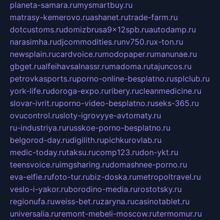
planeta-samara.ru
mysmartbuy.ru
matrasy-kemerovo.ru
ashanet.ru
trade-farm.ru
dotcustoms.ru
domizbrusa9x12spb.ru
autodamp.ru
narasimha.ru
djcommodities.ru
nv750.ru
x-ton.ru
newsplain.ru
cardvoice.ru
modopaper.ru
manunae.ru
gbget.ru
alfeihavsalnassr.ru
madoma.ru
tajuncos.ru
petrovkasports.ru
porno-online-besplatno.ru
splclub.ru
york-life.ru
doroga-expo.ru
ribery.ru
cleanmedicine.ru
slovar-ivrit.ru
porno-video-besplatno.ru
seks-365.ru
ovucontrol.ru
sloty-igrovyye-avtomaty.ru
ru-industriya.ru
russkoe-porno-besplatno.ru
belgorod-day.ru
digilith.ru
pichkurovlab.ru
medic-today.ru
taksu.ru
comp123.ru
don-ykt.ru
teensvoice.ru
imgsharing.ru
domashnee-porno.ru
eva-elfie.ru
foto-tur.ru
biz-doska.ru
metropoltravel.ru
veslo-i-yakor.ru
borodino-media.ru
rostotsky.ru
regionufa.ru
weiss-bet.ru
zaryna.ru
casinotablet.ru
universalia.ru
remont-mebeli-moscow.ru
termomur.ru