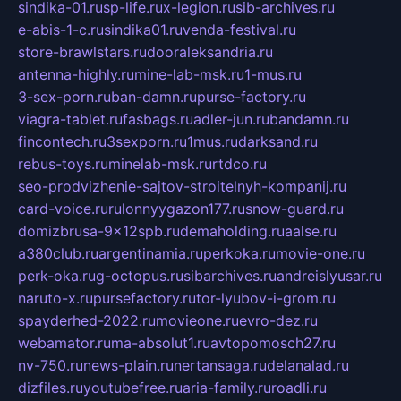
sindika-01.ru
sp-life.ru
x-legion.ru
sib-archives.ru
e-abis-1-c.ru
sindika01.ru
venda-festival.ru
store-brawlstars.ru
dooraleksandria.ru
antenna-highly.ru
mine-lab-msk.ru
1-mus.ru
3-sex-porn.ru
ban-damn.ru
purse-factory.ru
viagra-tablet.ru
fasbags.ru
adler-jun.ru
bandamn.ru
fincontech.ru
3sexporn.ru
1mus.ru
darksand.ru
rebus-toys.ru
minelab-msk.ru
rtdco.ru
seo-prodvizhenie-sajtov-stroitelnyh-kompanij.ru
card-voice.ru
rulonnyygazon177.ru
snow-guard.ru
domizbrusa-9x12spb.ru
demaholding.ru
aalse.ru
a380club.ru
argentinamia.ru
perkoka.ru
movie-one.ru
perk-oka.ru
g-octopus.ru
sibarchives.ru
andreislyusar.ru
naruto-x.ru
pursefactory.ru
tor-lyubov-i-grom.ru
spayderhed-2022.ru
movieone.ru
evro-dez.ru
webamator.ru
ma-absolut1.ru
avtopomosch27.ru
nv-750.ru
news-plain.ru
nertansaga.ru
delanalad.ru
dizfiles.ru
youtubefree.ru
aria-family.ru
roadli.ru