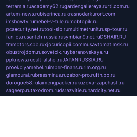
terramia.ru
academy62.ru
gardengallereya.ru
rti.com.ru
artem-news.ru
biserinca.ru
krasnodarkurort.com
imshowtv.ru
mebel-v-tule.ru
mobtopik.ru
pcsecurity.net.ru
tool-sib.ru
multimetrunit.ru
sp-tour.ru
fan-cs.ru
santeh-russia.ru
symbian9.net.ru
DSHAIR.RU
tmmotors.spb.ru
xjocuricopii.com
musavtomat.msk.ru
obustrojdom.ru
sovetcik.ru
ybaranovskaya.ru
ppknews.ru
cult-alshei.ru
JAPANRUSSIA.RU
proekciyamebel.ru
imper-finans.ru
rim.org.ru
glamourai.ru
brassminus.ru
zabor-pro.ru
ftn.pp.ru
dorogoe58.ru
laimengpacker.ru
kuzova-zapchasti.ru
sageerp.ru
taxodrom.ru
dsrazvitie.ru
hardcity.net.ru
ratinghomegames.ru
topservice25.ru
gubernyan.ru
gtglasslined.ru
ii4.ru
tssport.spb.ru
andorra24.com
blackwallstreet.ru
oboimos.ru
optim-doors.com.ru
ikuch.ru
nycr.org.ru
npa21.ru
vremya-ch.spb.ru
desert000.ru
ivtorgi.ru
ifiori.ru
catalog-statei.ru
dcv.org.ru
spetsmaster174.ru
ipkameryhiseeu.ru