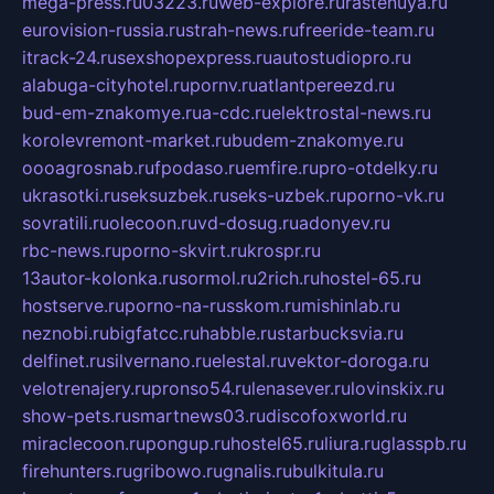
mega-press.ru
03223.ru
web-explore.ru
rastenuya.ru
eurovision-russia.ru
strah-news.ru
freeride-team.ru
itrack-24.ru
sexshopexpress.ru
autostudiopro.ru
alabuga-cityhotel.ru
pornv.ru
atlantpereezd.ru
bud-em-znakomye.ru
a-cdc.ru
elektrostal-news.ru
korolevremont-market.ru
budem-znakomye.ru
oooagrosnab.ru
fpodaso.ru
emfire.ru
pro-otdelky.ru
ukrasotki.ru
seksuzbek.ru
seks-uzbek.ru
porno-vk.ru
sovratili.ru
olecoon.ru
vd-dosug.ru
adonyev.ru
rbc-news.ru
porno-skvirt.ru
krospr.ru
13autor-kolonka.ru
sormol.ru
2rich.ru
hostel-65.ru
hostserve.ru
porno-na-russkom.ru
mishinlab.ru
neznobi.ru
bigfatcc.ru
habble.ru
starbucksvia.ru
delfinet.ru
silvernano.ru
elestal.ru
vektor-doroga.ru
velotrenajery.ru
pronso54.ru
lenasever.ru
lovinskix.ru
show-pets.ru
smartnews03.ru
discofoxworld.ru
miraclecoon.ru
pongup.ru
hostel65.ru
liura.ru
glasspb.ru
firehunters.ru
gribowo.ru
gnalis.ru
bulkitula.ru