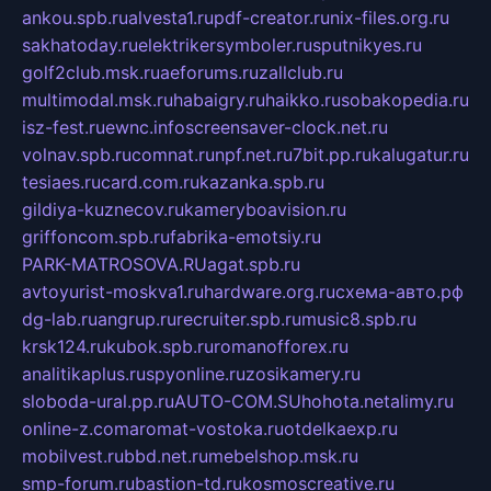
ankou.spb.ru
alvesta1.ru
pdf-creator.ru
nix-files.org.ru
sakhatoday.ru
elektrikersymboler.ru
sputnikyes.ru
golf2club.msk.ru
aeforums.ru
zallclub.ru
multimodal.msk.ru
habaigry.ru
haikko.ru
sobakopedia.ru
isz-fest.ru
ewnc.info
screensaver-clock.net.ru
volnav.spb.ru
comnat.ru
npf.net.ru
7bit.pp.ru
kalugatur.ru
tesiaes.ru
card.com.ru
kazanka.spb.ru
gildiya-kuznecov.ru
kameryboavision.ru
griffoncom.spb.ru
fabrika-emotsiy.ru
PARK-MATROSOVA.RU
agat.spb.ru
avtoyurist-moskva1.ru
hardware.org.ru
схема-авто.рф
dg-lab.ru
angrup.ru
recruiter.spb.ru
music8.spb.ru
krsk124.ru
kubok.spb.ru
romanofforex.ru
analitikaplus.ru
spyonline.ru
zosikamery.ru
sloboda-ural.pp.ru
AUTO-COM.SU
hohota.net
alimy.ru
online-z.com
aromat-vostoka.ru
otdelkaexp.ru
mobilvest.ru
bbd.net.ru
mebelshop.msk.ru
smp-forum.ru
bastion-td.ru
kosmoscreative.ru