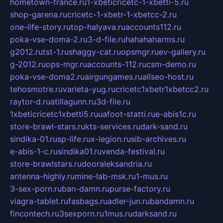
hometown-france.ru
1-xbeticricetc-1-xbetti-5.ru
shop-garena.ru
cricetc-1-xbetr-1-xbetcc-2.ru
one-life-story.ru
top-halyava.ru
accounts112.ru
poka-vse-doma-2.ru
3-d-file.ru
hahahaharms.ru
g2012.ru
tst-1.ru
shaggy-cat.ru
opsmgr.ru
ev-gallery.ru
g-2012.ru
ops-mgr.ru
accounts-112.ru
csm-demo.ru
poka-vse-doma2.ru
airgungames.ru
allseo-host.ru
tehosmotre.ru
varieta-yug.ru
cricetc1xbetr1xbetcc2.ru
raytor-d.ru
atillagunn.ru
3d-file.ru
1xbeticricetc1xbetti5.ru
uafoot-statti.ru
e-abis1c.ru
store-brawl-stars.ru
kts-services.ru
dark-sand.ru
sindika-01.ru
sp-life.ru
x-legion.ru
sib-archives.ru
e-abis-1-c.ru
sindika01.ru
venda-festival.ru
store-brawlstars.ru
dooraleksandria.ru
antenna-highly.ru
mine-lab-msk.ru
1-mus.ru
3-sex-porn.ru
ban-damn.ru
purse-factory.ru
viagra-tablet.ru
fasbags.ru
adler-jun.ru
bandamn.ru
fincontech.ru
3sexporn.ru
1mus.ru
darksand.ru