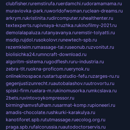
clubfisher.ru
remstirufa.ru
erdamchi.ru
doramamama.ru
muraviovka-park.ru
worldofwoman.ru
clean-dreams.ru
arkrym.ru
kristinita.ru
dircomputer.ru
healthenter.ru
textexperts.ru
pivnaya-kruzhka.ru
kinofilmy-2021.ru
demolalapaluza.ru
tanyavanya.ru
remstir-tolyatti.ru
msdip.ru
jdol.ru
sokolovr.ru
newtech-spb.ru
rezemkleim.ru
massage-tai.ru
seonub.ru
zvonitut.ru
biolisichka24.ru
mncraft-download.ru
algoritm-sistema.ru
godflesh.ru
ru-industria.ru
zebra-tlt.ru
okna-proficom.ru
erynok.ru
onlinekinospace.ru
startupstudio-fefu.ru
zarges-ru.ru
gegenjustizunrecht.ru
autobalashov.ru
utrovortu.ru
spiski-firm.ru
elara-m.ru
kinomusorka.ru
mkcslava.ru
2bets.ru
vintovoykompressor.ru
birminghamvsfulham.ru
sarmat-komp.ru
pioneeri.ru
amadis-chocolate.ru
shkurki-karakulya.ru
kanotiforet.spb.ru
tutmassage.ru
ecolog.org.ru
praga.spb.ru
falcorussia.ru
autodoctorservis.ru