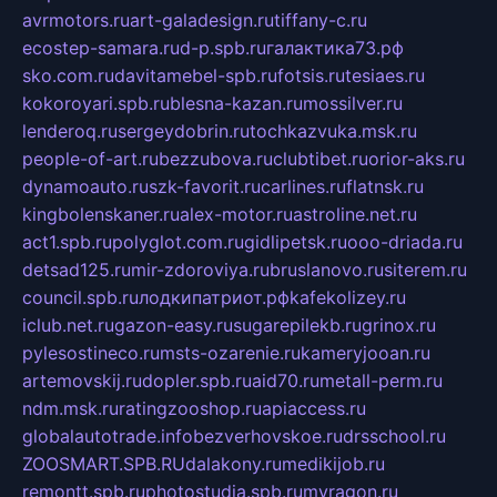
avrmotors.ru
art-galadesign.ru
tiffany-c.ru
ecostep-samara.ru
d-p.spb.ru
галактика73.рф
sko.com.ru
davitamebel-spb.ru
fotsis.ru
tesiaes.ru
kokoroyari.spb.ru
blesna-kazan.ru
mossilver.ru
lenderoq.ru
sergeydobrin.ru
tochkazvuka.msk.ru
people-of-art.ru
bezzubova.ru
clubtibet.ru
orior-aks.ru
dynamoauto.ru
szk-favorit.ru
carlines.ru
flatnsk.ru
kingbolenskaner.ru
alex-motor.ru
astroline.net.ru
act1.spb.ru
polyglot.com.ru
gidlipetsk.ru
ooo-driada.ru
detsad125.ru
mir-zdoroviya.ru
bruslanovo.ru
siterem.ru
council.spb.ru
лодкипатриот.рф
kafekolizey.ru
iclub.net.ru
gazon-easy.ru
sugarepilekb.ru
grinox.ru
pylesostineco.ru
msts-ozarenie.ru
kameryjooan.ru
artemovskij.ru
dopler.spb.ru
aid70.ru
metall-perm.ru
ndm.msk.ru
ratingzooshop.ru
apiaccess.ru
globalautotrade.info
bezverhovskoe.ru
drsschool.ru
ZOOSMART.SPB.RU
dalakony.ru
medikijob.ru
remontt.spb.ru
photostudia.spb.ru
myragon.ru