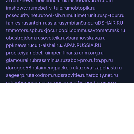
artem-news.ru
biserinca.ru
krasnodarkurort.com
imshowtv.ru
mebel-v-tule.ru
mobtopik.ru
pcsecurity.net.ru
tool-sib.ru
multimetrunit.ru
sp-tour.ru
fan-cs.ru
santeh-russia.ru
symbian9.net.ru
DSHAIR.RU
tmmotors.spb.ru
xjocuricopii.com
musavtomat.msk.ru
obustrojdom.ru
sovetcik.ru
ybaranovskaya.ru
ppknews.ru
cult-alshei.ru
JAPANRUSSIA.RU
proekciyamebel.ru
imper-finans.ru
rim.org.ru
glamourai.ru
brassminus.ru
zabor-pro.ru
ftn.pp.ru
dorogoe58.ru
laimengpacker.ru
kuzova-zapchasti.ru
sageerp.ru
taxodrom.ru
dsrazvitie.ru
hardcity.net.ru
ratinghomegames.ru
topservice25.ru
gubernyan.ru
gtglasslined.ru
ii4.ru
tssport.spb.ru
andorra24.com
blackwallstreet.ru
oboimos.ru
optim-doors.com.ru
ikuch.ru
nycr.org.ru
npa21.ru
vremya-ch.spb.ru
desert000.ru
ivtorgi.ru
ifiori.ru
catalog-statei.ru
dcv.org.ru
spetsmaster174.ru
ipkameryhiseeu.ru
dum26.ru
ruspol.spb.ru
fr-opendp.ru
kam-solnyshko.ru