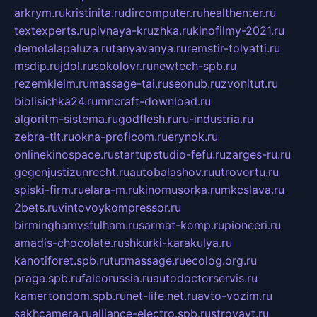
arkrym.ru
kristinita.ru
dircomputer.ru
healthenter.ru
textexperts.ru
pivnaya-kruzhka.ru
kinofilmy-2021.ru
demolalapaluza.ru
tanyavanya.ru
remstir-tolyatti.ru
msdip.ru
jdol.ru
sokolovr.ru
newtech-spb.ru
rezemkleim.ru
massage-tai.ru
seonub.ru
zvonitut.ru
biolisichka24.ru
mncraft-download.ru
algoritm-sistema.ru
godflesh.ru
ru-industria.ru
zebra-tlt.ru
okna-proficom.ru
erynok.ru
onlinekinospace.ru
startupstudio-fefu.ru
zarges-ru.ru
gegenjustizunrecht.ru
autobalashov.ru
utrovortu.ru
spiski-firm.ru
elara-m.ru
kinomusorka.ru
mkcslava.ru
2bets.ru
vintovoykompressor.ru
birminghamvsfulham.ru
sarmat-komp.ru
pioneeri.ru
amadis-chocolate.ru
shkurki-karakulya.ru
kanotiforet.spb.ru
tutmassage.ru
ecolog.org.ru
praga.spb.ru
falcorussia.ru
autodoctorservis.ru
kamertondom.spb.ru
net-life.net.ru
avto-vozim.ru
sakhcamera.ru
alliance-electro.spb.ru
stroyavt.ru