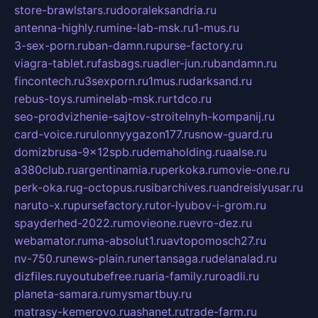
store-brawlstars.ru
dooraleksandria.ru
antenna-highly.ru
mine-lab-msk.ru
1-mus.ru
3-sex-porn.ru
ban-damn.ru
purse-factory.ru
viagra-tablet.ru
fasbags.ru
adler-jun.ru
bandamn.ru
fincontech.ru
3sexporn.ru
1mus.ru
darksand.ru
rebus-toys.ru
minelab-msk.ru
rtdco.ru
seo-prodvizhenie-sajtov-stroitelnyh-kompanij.ru
card-voice.ru
rulonnyygazon177.ru
snow-guard.ru
domizbrusa-9x12spb.ru
demaholding.ru
aalse.ru
a380club.ru
argentinamia.ru
perkoka.ru
movie-one.ru
perk-oka.ru
g-octopus.ru
sibarchives.ru
andreislyusar.ru
naruto-x.ru
pursefactory.ru
tor-lyubov-i-grom.ru
spayderhed-2022.ru
movieone.ru
evro-dez.ru
webamator.ru
ma-absolut1.ru
avtopomosch27.ru
nv-750.ru
news-plain.ru
nertansaga.ru
delanalad.ru
dizfiles.ru
youtubefree.ru
aria-family.ru
roadli.ru
planeta-samara.ru
mysmartbuy.ru
matrasy-kemerovo.ru
ashanet.ru
trade-farm.ru