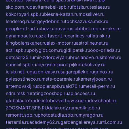
sko.com.ru
davitamebel-spb.ru
fotsis.ru
tesiaes.ru
kokoroyari.spb.ru
blesna-kazan.ru
mossilver.ru
lenderoq.ru
sergeydobrin.ru
tochkazvuka.msk.ru
people-of-art.ru
bezzubova.ru
clubtibet.ru
orior-aks.ru
dynamoauto.ru
szk-favorit.ru
carlines.ru
flatnsk.ru
kingbolenskaner.ru
alex-motor.ru
astroline.net.ru
act1.spb.ru
polyglot.com.ru
gidlipetsk.ru
ooo-driada.ru
detsad125.ru
mir-zdoroviya.ru
bruslanovo.ru
siterem.ru
council.spb.ru
лодкипатриот.рф
kafekolizey.ru
iclub.net.ru
gazon-easy.ru
sugarepilekb.ru
grinox.ru
pylesostineco.ru
msts-ozarenie.ru
kameryjooan.ru
artemovskij.ru
dopler.spb.ru
aid70.ru
metall-perm.ru
ndm.msk.ru
ratingzooshop.ru
apiaccess.ru
globalautotrade.info
bezverhovskoe.ru
drsschool.ru
ZOOSMART.SPB.RU
dalakony.ru
medikijob.ru
remontt.spb.ru
photostudia.spb.ru
myragon.ru
terramia.ru
academy62.ru
gardengallereya.ru
rti.com.ru