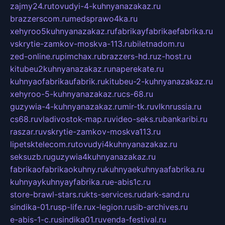
zajmy24.ru
tovudyi-4-kuhnyanazakaz.ru
brazzerscom.ru
medsprawo4ka.ru
xehyroo5kuhnyanazakaz.ru
fabrikayfabrikaefabrika.ru
vskrytie-zamkov-moskva-113.ru
biletnadom.ru
zed-online.ru
pimchax.ru
brazzers-hd.ru
z-host.ru
kitubeu2kuhnyanazakaz.ru
naperekate.ru
kuhnyaofabrikaufabrik.ru
kitubeu-2-kuhnyanazakaz.ru
xehyroo-5-kuhnyanazakaz.ru
cs-68.ru
guzywia-4-kuhnyanazakaz.ru
mir-tk.ru
vlknrussia.ru
cs68.ru
vladivostok-map.ru
video-seks.ru
bankaribi.ru
raszar.ru
vskrytie-zamkov-moskva113.ru
lipetsktelecom.ru
tovudyi4kuhnyanazakaz.ru
seksuzb.ru
guzywia4kuhnyanazakaz.ru
fabrikaofabrikaokuhny.ru
kuhnyaekuhnyaafabrika.ru
kuhnyaykuhnyayfabrika.ru
e-abis1c.ru
store-brawl-stars.ru
kts-services.ru
dark-sand.ru
sindika-01.ru
sp-life.ru
x-legion.ru
sib-archives.ru
e-abis-1-c.ru
sindika01.ru
venda-festival.ru