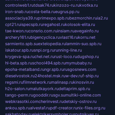
controlweb1.ru
tdsak74.ru
kinzozo-ru.ru
kvotka.ru
iron-snab.ru
costa-bella.ru
eugrus.pp.ru
associaciya39.ru
primexpo.spb.ru
bezmorchin.ru
ia2.ru
cpt21.ru
ispecspb.ru
regahost.ru
kolosok-elita.ru
tae-kwon.ru
consrio.com.ru
insiam.ru
avegainfo.ru
archery161.ru
bigencyclica.ru
vlast16.ru
korru.net
sarmiento.spb.su
extelopedia.ru
lammin-suo.spb.ru
iskatour.spb.ru
snpi.org.ru
running-line.ru
krygeva-spa.ru
chel.net.ru
rust-loco.ru
dugshop.ru
hl-beta.spb.ru
school494.spb.ru
mymubaby.ru
epoha-metalband.ru
ngr.spb.ru
rusgosnews.com
dieselvostok.ru
24hostel.msk.ru
w-dev.ru
f-ship.ru
regsmi.ru
filmnetwork.ru
malinasp.ru
kinosvin.ru
h2o-salon.ru
malutkayork.ru
deltaprim.spb.ru
tango-perm.ru
gooddir.ru
sgv.su
multiki-online.com
webkrasotki.com
cherinvest.ru
detskiy-ostrov.ru
ankou.spb.ru
alvesta1.ru
pdf-creator.ru
nix-files.org.ru
sakhatoday.ru
elektrikersymboler.ru
sputnikyes.ru