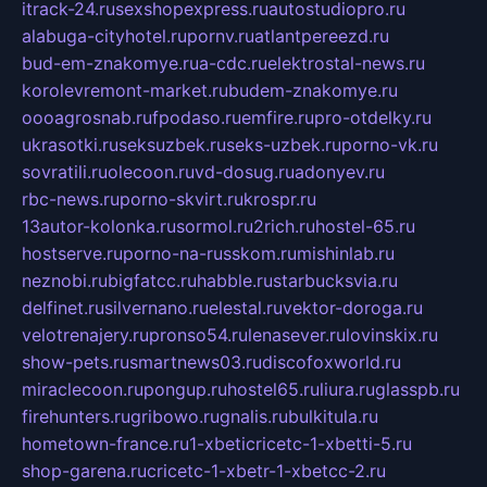
itrack-24.ru
sexshopexpress.ru
autostudiopro.ru
alabuga-cityhotel.ru
pornv.ru
atlantpereezd.ru
bud-em-znakomye.ru
a-cdc.ru
elektrostal-news.ru
korolevremont-market.ru
budem-znakomye.ru
oooagrosnab.ru
fpodaso.ru
emfire.ru
pro-otdelky.ru
ukrasotki.ru
seksuzbek.ru
seks-uzbek.ru
porno-vk.ru
sovratili.ru
olecoon.ru
vd-dosug.ru
adonyev.ru
rbc-news.ru
porno-skvirt.ru
krospr.ru
13autor-kolonka.ru
sormol.ru
2rich.ru
hostel-65.ru
hostserve.ru
porno-na-russkom.ru
mishinlab.ru
neznobi.ru
bigfatcc.ru
habble.ru
starbucksvia.ru
delfinet.ru
silvernano.ru
elestal.ru
vektor-doroga.ru
velotrenajery.ru
pronso54.ru
lenasever.ru
lovinskix.ru
show-pets.ru
smartnews03.ru
discofoxworld.ru
miraclecoon.ru
pongup.ru
hostel65.ru
liura.ru
glasspb.ru
firehunters.ru
gribowo.ru
gnalis.ru
bulkitula.ru
hometown-france.ru
1-xbeticricetc-1-xbetti-5.ru
shop-garena.ru
cricetc-1-xbetr-1-xbetcc-2.ru