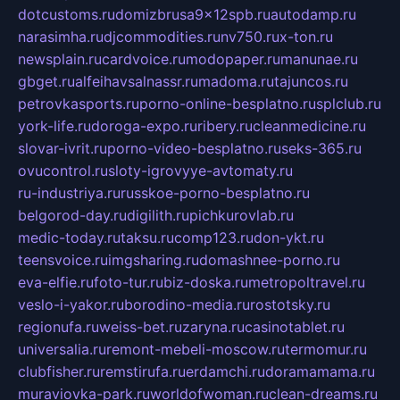
dotcustoms.ru
domizbrusa9x12spb.ru
autodamp.ru
narasimha.ru
djcommodities.ru
nv750.ru
x-ton.ru
newsplain.ru
cardvoice.ru
modopaper.ru
manunae.ru
gbget.ru
alfeihavsalnassr.ru
madoma.ru
tajuncos.ru
petrovkasports.ru
porno-online-besplatno.ru
splclub.ru
york-life.ru
doroga-expo.ru
ribery.ru
cleanmedicine.ru
slovar-ivrit.ru
porno-video-besplatno.ru
seks-365.ru
ovucontrol.ru
sloty-igrovyye-avtomaty.ru
ru-industriya.ru
russkoe-porno-besplatno.ru
belgorod-day.ru
digilith.ru
pichkurovlab.ru
medic-today.ru
taksu.ru
comp123.ru
don-ykt.ru
teensvoice.ru
imgsharing.ru
domashnee-porno.ru
eva-elfie.ru
foto-tur.ru
biz-doska.ru
metropoltravel.ru
veslo-i-yakor.ru
borodino-media.ru
rostotsky.ru
regionufa.ru
weiss-bet.ru
zaryna.ru
casinotablet.ru
universalia.ru
remont-mebeli-moscow.ru
termomur.ru
clubfisher.ru
remstirufa.ru
erdamchi.ru
doramamama.ru
muraviovka-park.ru
worldofwoman.ru
clean-dreams.ru