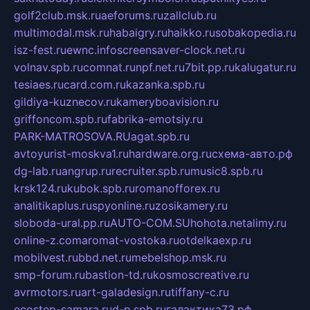
golf2club.msk.ru
aeforums.ru
zallclub.ru
multimodal.msk.ru
habaigry.ru
haikko.ru
sobakopedia.ru
isz-fest.ru
ewnc.info
screensaver-clock.net.ru
volnav.spb.ru
comnat.ru
npf.net.ru
7bit.pp.ru
kalugatur.ru
tesiaes.ru
card.com.ru
kazanka.spb.ru
gildiya-kuznecov.ru
kameryboavision.ru
griffoncom.spb.ru
fabrika-emotsiy.ru
PARK-MATROSOVA.RU
agat.spb.ru
avtoyurist-moskva1.ru
hardware.org.ru
схема-авто.рф
dg-lab.ru
angrup.ru
recruiter.spb.ru
music8.spb.ru
krsk124.ru
kubok.spb.ru
romanofforex.ru
analitikaplus.ru
spyonline.ru
zosikamery.ru
sloboda-ural.pp.ru
AUTO-COM.SU
hohota.net
alimy.ru
online-z.com
aromat-vostoka.ru
otdelkaexp.ru
mobilvest.ru
bbd.net.ru
mebelshop.msk.ru
smp-forum.ru
bastion-td.ru
kosmoscreative.ru
avrmotors.ru
art-galadesign.ru
tiffany-c.ru
ecostep-samara.ru
d-p.spb.ru
галактика73.рф