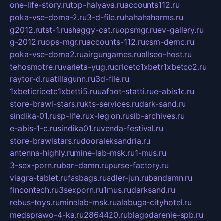
one-life-story.ru
top-halyava.ru
accounts112.ru
poka-vse-doma-2.ru
3-d-file.ru
hahahaharms.ru
g2012.ru
tst-1.ru
shaggy-cat.ru
opsmgr.ru
ev-gallery.ru
g-2012.ru
ops-mgr.ru
accounts-112.ru
csm-demo.ru
poka-vse-doma2.ru
airgungames.ru
allseo-host.ru
tehosmotre.ru
varieta-yug.ru
cricetc1xbetr1xbetcc2.ru
raytor-d.ru
atillagunn.ru
3d-file.ru
1xbeticricetc1xbetti5.ru
uafoot-statti.ru
e-abis1c.ru
store-brawl-stars.ru
kts-services.ru
dark-sand.ru
sindika-01.ru
sp-life.ru
x-legion.ru
sib-archives.ru
e-abis-1-c.ru
sindika01.ru
venda-festival.ru
store-brawlstars.ru
dooraleksandria.ru
antenna-highly.ru
mine-lab-msk.ru
1-mus.ru
3-sex-porn.ru
ban-damn.ru
purse-factory.ru
viagra-tablet.ru
fasbags.ru
adler-jun.ru
bandamn.ru
fincontech.ru
3sexporn.ru
1mus.ru
darksand.ru
rebus-toys.ru
minelab-msk.ru
alabuga-cityhotel.ru
medsprawo-4-ka.ru
2864420.ru
blagodarenie-spb.ru