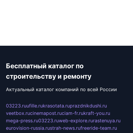
Бесплатный каталог по
строительству и ремонту
Актуальный каталог компаний по всей России
03223.ru
ufille.ru
krasotata.ru
prazdnikdushi.ru
veetbox.ru
cinemapost.ru
ciam-fr.ru
kraft-you.ru
mega-press.ru
03223.ru
web-explore.ru
rastenuya.ru
eurovision-russia.ru
strah-news.ru
freeride-team.ru