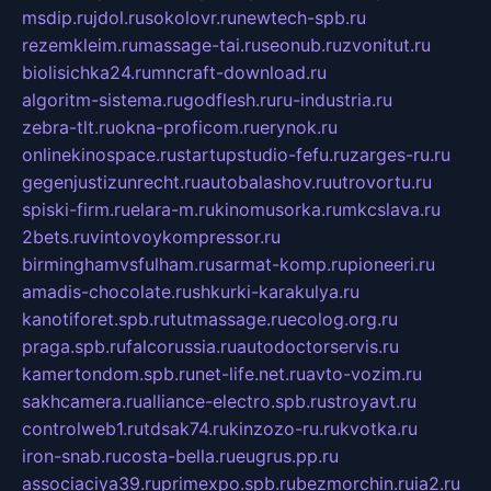
msdip.ru
jdol.ru
sokolovr.ru
newtech-spb.ru
rezemkleim.ru
massage-tai.ru
seonub.ru
zvonitut.ru
biolisichka24.ru
mncraft-download.ru
algoritm-sistema.ru
godflesh.ru
ru-industria.ru
zebra-tlt.ru
okna-proficom.ru
erynok.ru
onlinekinospace.ru
startupstudio-fefu.ru
zarges-ru.ru
gegenjustizunrecht.ru
autobalashov.ru
utrovortu.ru
spiski-firm.ru
elara-m.ru
kinomusorka.ru
mkcslava.ru
2bets.ru
vintovoykompressor.ru
birminghamvsfulham.ru
sarmat-komp.ru
pioneeri.ru
amadis-chocolate.ru
shkurki-karakulya.ru
kanotiforet.spb.ru
tutmassage.ru
ecolog.org.ru
praga.spb.ru
falcorussia.ru
autodoctorservis.ru
kamertondom.spb.ru
net-life.net.ru
avto-vozim.ru
sakhcamera.ru
alliance-electro.spb.ru
stroyavt.ru
controlweb1.ru
tdsak74.ru
kinzozo-ru.ru
kvotka.ru
iron-snab.ru
costa-bella.ru
eugrus.pp.ru
associaciya39.ru
primexpo.spb.ru
bezmorchin.ru
ia2.ru