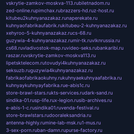
vskrytie-zamkov-moskva-113.ru
biletnadom.ru
zed-online.ru
pimchax.ru
brazzers-hd.ru
z-host.ru
kitubeu2kuhnyanazakaz.ru
naperekate.ru
kuhnyaofabrikaufabrik.ru
kitubeu-2-kuhnyanazakaz.ru
xehyroo-5-kuhnyanazakaz.ru
cs-68.ru
guzywia-4-kuhnyanazakaz.ru
mir-tk.ru
vlknrussia.ru
cs68.ru
vladivostok-map.ru
video-seks.ru
bankaribi.ru
raszar.ru
vskrytie-zamkov-moskva113.ru
lipetsktelecom.ru
tovudyi4kuhnyanazakaz.ru
seksuzb.ru
guzywia4kuhnyanazakaz.ru
fabrikaofabrikaokuhny.ru
kuhnyaekuhnyaafabrika.ru
kuhnyaykuhnyayfabrika.ru
e-abis1c.ru
store-brawl-stars.ru
kts-services.ru
dark-sand.ru
sindika-01.ru
sp-life.ru
x-legion.ru
sib-archives.ru
e-abis-1-c.ru
sindika01.ru
venda-festival.ru
store-brawlstars.ru
dooraleksandria.ru
antenna-highly.ru
mine-lab-msk.ru
1-mus.ru
3-sex-porn.ru
ban-damn.ru
purse-factory.ru