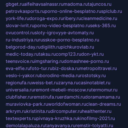
gbget.ru
alfeihavsalnassr.ru
madoma.ru
tajuncos.ru
petrovkasports.ru
porno-online-besplatno.ru
splclub.ru
york-life.ru
doroga-expo.ru
ribery.ru
cleanmedicine.ru
slovar-ivrit.ru
porno-video-besplatno.ru
seks-365.ru
ovucontrol.ru
sloty-igrovyye-avtomaty.ru
ru-industriya.ru
russkoe-porno-besplatno.ru
belgorod-day.ru
digilith.ru
pichkurovlab.ru
medic-today.ru
taksu.ru
comp123.ru
don-ykt.ru
teensvoice.ru
imgsharing.ru
domashnee-porno.ru
eva-elfie.ru
foto-tur.ru
biz-doska.ru
metropoltravel.ru
veslo-i-yakor.ru
borodino-media.ru
rostotsky.ru
regionufa.ru
weiss-bet.ru
zaryna.ru
casinotablet.ru
universalia.ru
remont-mebeli-moscow.ru
termomur.ru
clubfisher.ru
remstirufa.ru
erdamchi.ru
doramamama.ru
muraviovka-park.ru
worldofwoman.ru
clean-dreams.ru
arkrym.ru
kristinita.ru
dircomputer.ru
healthenter.ru
textexperts.ru
pivnaya-kruzhka.ru
kinofilmy-2021.ru
demolalapaluza.ru
tanyavanya.ru
remstir-tolyatti.ru