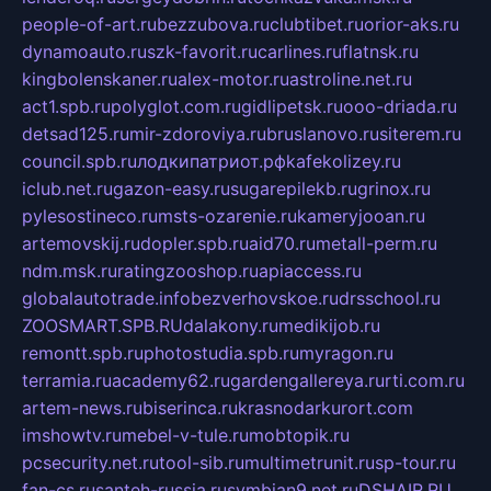
people-of-art.ru
bezzubova.ru
clubtibet.ru
orior-aks.ru
dynamoauto.ru
szk-favorit.ru
carlines.ru
flatnsk.ru
kingbolenskaner.ru
alex-motor.ru
astroline.net.ru
act1.spb.ru
polyglot.com.ru
gidlipetsk.ru
ooo-driada.ru
detsad125.ru
mir-zdoroviya.ru
bruslanovo.ru
siterem.ru
council.spb.ru
лодкипатриот.рф
kafekolizey.ru
iclub.net.ru
gazon-easy.ru
sugarepilekb.ru
grinox.ru
pylesostineco.ru
msts-ozarenie.ru
kameryjooan.ru
artemovskij.ru
dopler.spb.ru
aid70.ru
metall-perm.ru
ndm.msk.ru
ratingzooshop.ru
apiaccess.ru
globalautotrade.info
bezverhovskoe.ru
drsschool.ru
ZOOSMART.SPB.RU
dalakony.ru
medikijob.ru
remontt.spb.ru
photostudia.spb.ru
myragon.ru
terramia.ru
academy62.ru
gardengallereya.ru
rti.com.ru
artem-news.ru
biserinca.ru
krasnodarkurort.com
imshowtv.ru
mebel-v-tule.ru
mobtopik.ru
pcsecurity.net.ru
tool-sib.ru
multimetrunit.ru
sp-tour.ru
fan-cs.ru
santeh-russia.ru
symbian9.net.ru
DSHAIR.RU