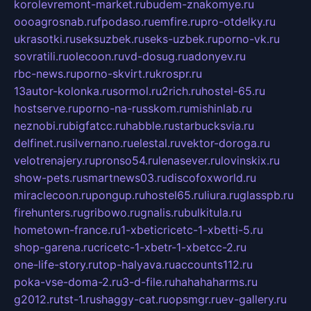
korolevremont-market.ru
budem-znakomye.ru
oooagrosnab.ru
fpodaso.ru
emfire.ru
pro-otdelky.ru
ukrasotki.ru
seksuzbek.ru
seks-uzbek.ru
porno-vk.ru
sovratili.ru
olecoon.ru
vd-dosug.ru
adonyev.ru
rbc-news.ru
porno-skvirt.ru
krospr.ru
13autor-kolonka.ru
sormol.ru
2rich.ru
hostel-65.ru
hostserve.ru
porno-na-russkom.ru
mishinlab.ru
neznobi.ru
bigfatcc.ru
habble.ru
starbucksvia.ru
delfinet.ru
silvernano.ru
elestal.ru
vektor-doroga.ru
velotrenajery.ru
pronso54.ru
lenasever.ru
lovinskix.ru
show-pets.ru
smartnews03.ru
discofoxworld.ru
miraclecoon.ru
pongup.ru
hostel65.ru
liura.ru
glasspb.ru
firehunters.ru
gribowo.ru
gnalis.ru
bulkitula.ru
hometown-france.ru
1-xbeticricetc-1-xbetti-5.ru
shop-garena.ru
cricetc-1-xbetr-1-xbetcc-2.ru
one-life-story.ru
top-halyava.ru
accounts112.ru
poka-vse-doma-2.ru
3-d-file.ru
hahahaharms.ru
g2012.ru
tst-1.ru
shaggy-cat.ru
opsmgr.ru
ev-gallery.ru