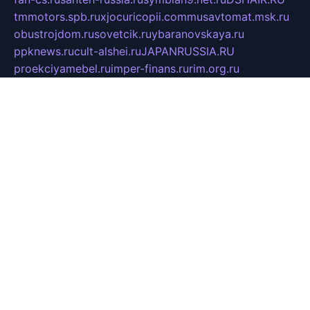
tmmotors.spb.ru
xjocuricopii.com
musavtomat.msk.ru
obustrojdom.ru
sovetcik.ru
ybaranovskaya.ru
ppknews.ru
cult-alshei.ru
JAPANRUSSIA.RU
proekciyamebel.ru
imper-finans.ru
rim.org.ru
glamourai.ru
brassminus.ru
zabor-pro.ru
ftn.pp.ru
dorogoe58.ru
laimengpacker.ru
kuzova-zapchasti.ru
sageerp.ru
taxodrom.ru
dsrazvitie.ru
hardcity.net.ru
ratinghomegames.ru
topservice25.ru
gubernyan.ru
gtglasslined.ru
ii4.ru
tssport.spb.ru
andorra24.com
blackwallstreet.ru
oboimos.ru
optim-doors.com.ru
ikuch.ru
nycr.org.ru
npa21.ru
vremya-ch.spb.ru
desert000.ru
ivtorgi.ru
ifiori.ru
catalog-statei.ru
dcv.org.ru
spetsmaster174.ru
ipkameryhiseeu.ru
dum26.ru
ruspol.spb.ru
fr-opendp.ru
kam-solnyshko.ru
cheyenne-arapaho.ru
sevzapmetal.spb.ru
ted-lapidus.spb.ru
parasite-eliminator.ru
sigma-complete.ru
modernworld.ru
dama-moda.ru