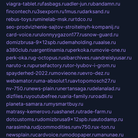
viagra-tablet.ru
fasbags.ru
adler-jun.ru
bandamn.ru
fincontech.ru
3sexporn.ru
1mus.ru
darksand.ru
rebus-toys.ru
minelab-msk.ru
rtdco.ru
seo-prodvizhenie-sajtov-stroitelnyh-kompanij.ru
card-voice.ru
rulonnyygazon177.ru
snow-guard.ru
domizbrusa-9x12spb.ru
demaholding.ru
aalse.ru
a380club.ru
argentinamia.ru
perkoka.ru
movie-one.ru
perk-oka.ru
g-octopus.ru
sibarchives.ru
andreislyusar.ru
naruto-x.ru
pursefactory.ru
tor-lyubov-i-grom.ru
spayderhed-2022.ru
movieone.ru
evro-dez.ru
webamator.ru
ma-absolut1.ru
avtopomosch27.ru
nv-750.ru
news-plain.ru
nertansaga.ru
delanalad.ru
dizfiles.ru
youtubefree.ru
aria-family.ru
roadli.ru
planeta-samara.ru
mysmartbuy.ru
matrasy-kemerovo.ru
ashanet.ru
trade-farm.ru
dotcustoms.ru
domizbrusa9x12spb.ru
autodamp.ru
narasimha.ru
djcommodities.ru
nv750.ru
x-ton.ru
newsplain.ru
cardvoice.ru
modopaper.ru
manunae.ru