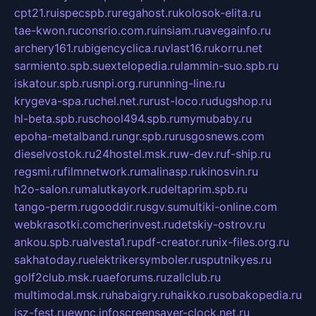
cpt21.ru
ispecspb.ru
regahost.ru
kolosok-elita.ru
tae-kwon.ru
consrio.com.ru
insiam.ru
avegainfo.ru
archery161.ru
bigencyclica.ru
vlast16.ru
korru.net
sarmiento.spb.su
extelopedia.ru
lammin-suo.spb.ru
iskatour.spb.ru
snpi.org.ru
running-line.ru
krygeva-spa.ru
chel.net.ru
rust-loco.ru
dugshop.ru
hl-beta.spb.ru
school494.spb.ru
mymubaby.ru
epoha-metalband.ru
ngr.spb.ru
rusgosnews.com
dieselvostok.ru
24hostel.msk.ru
w-dev.ru
f-ship.ru
regsmi.ru
filmnetwork.ru
malinasp.ru
kinosvin.ru
h2o-salon.ru
malutkayork.ru
deltaprim.spb.ru
tango-perm.ru
gooddir.ru
sgv.su
multiki-online.com
webkrasotki.com
cherinvest.ru
detskiy-ostrov.ru
ankou.spb.ru
alvesta1.ru
pdf-creator.ru
nix-files.org.ru
sakhatoday.ru
elektrikersymboler.ru
sputnikyes.ru
golf2club.msk.ru
aeforums.ru
zallclub.ru
multimodal.msk.ru
habaigry.ru
haikko.ru
sobakopedia.ru
isz-fest.ru
ewnc.info
screensaver-clock.net.ru