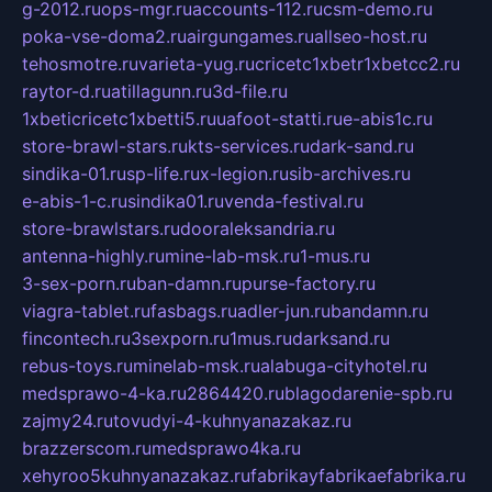
g-2012.ru
ops-mgr.ru
accounts-112.ru
csm-demo.ru
poka-vse-doma2.ru
airgungames.ru
allseo-host.ru
tehosmotre.ru
varieta-yug.ru
cricetc1xbetr1xbetcc2.ru
raytor-d.ru
atillagunn.ru
3d-file.ru
1xbeticricetc1xbetti5.ru
uafoot-statti.ru
e-abis1c.ru
store-brawl-stars.ru
kts-services.ru
dark-sand.ru
sindika-01.ru
sp-life.ru
x-legion.ru
sib-archives.ru
e-abis-1-c.ru
sindika01.ru
venda-festival.ru
store-brawlstars.ru
dooraleksandria.ru
antenna-highly.ru
mine-lab-msk.ru
1-mus.ru
3-sex-porn.ru
ban-damn.ru
purse-factory.ru
viagra-tablet.ru
fasbags.ru
adler-jun.ru
bandamn.ru
fincontech.ru
3sexporn.ru
1mus.ru
darksand.ru
rebus-toys.ru
minelab-msk.ru
alabuga-cityhotel.ru
medsprawo-4-ka.ru
2864420.ru
blagodarenie-spb.ru
zajmy24.ru
tovudyi-4-kuhnyanazakaz.ru
brazzerscom.ru
medsprawo4ka.ru
xehyroo5kuhnyanazakaz.ru
fabrikayfabrikaefabrika.ru