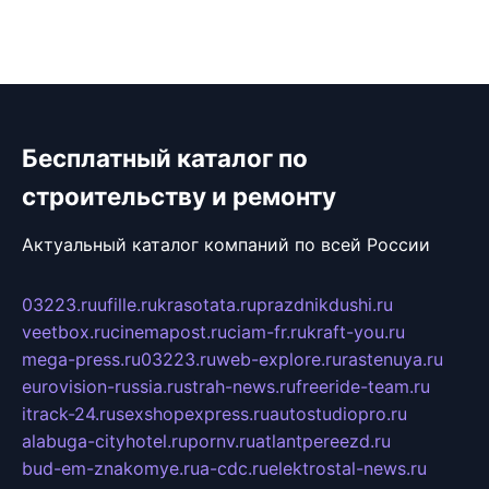
Бесплатный каталог по
строительству и ремонту
Актуальный каталог компаний по всей России
03223.ru
ufille.ru
krasotata.ru
prazdnikdushi.ru
veetbox.ru
cinemapost.ru
ciam-fr.ru
kraft-you.ru
mega-press.ru
03223.ru
web-explore.ru
rastenuya.ru
eurovision-russia.ru
strah-news.ru
freeride-team.ru
itrack-24.ru
sexshopexpress.ru
autostudiopro.ru
alabuga-cityhotel.ru
pornv.ru
atlantpereezd.ru
bud-em-znakomye.ru
a-cdc.ru
elektrostal-news.ru