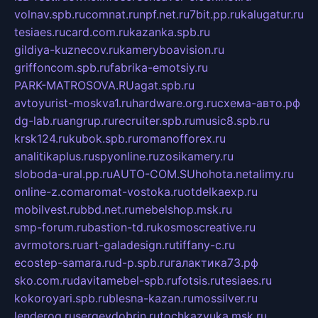
volnav.spb.ru
comnat.ru
npf.net.ru
7bit.pp.ru
kalugatur.ru
tesiaes.ru
card.com.ru
kazanka.spb.ru
gildiya-kuznecov.ru
kameryboavision.ru
griffoncom.spb.ru
fabrika-emotsiy.ru
PARK-MATROSOVA.RU
agat.spb.ru
avtoyurist-moskva1.ru
hardware.org.ru
схема-авто.рф
dg-lab.ru
angrup.ru
recruiter.spb.ru
music8.spb.ru
krsk124.ru
kubok.spb.ru
romanofforex.ru
analitikaplus.ru
spyonline.ru
zosikamery.ru
sloboda-ural.pp.ru
AUTO-COM.SU
hohota.net
alimy.ru
online-z.com
aromat-vostoka.ru
otdelkaexp.ru
mobilvest.ru
bbd.net.ru
mebelshop.msk.ru
smp-forum.ru
bastion-td.ru
kosmoscreative.ru
avrmotors.ru
art-galadesign.ru
tiffany-c.ru
ecostep-samara.ru
d-p.spb.ru
галактика73.рф
sko.com.ru
davitamebel-spb.ru
fotsis.ru
tesiaes.ru
kokoroyari.spb.ru
blesna-kazan.ru
mossilver.ru
lenderoq.ru
sergeydobrin.ru
tochkazvuka.msk.ru