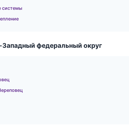
е системы
тепление
о-Западный федеральный округ
овец
Череповец