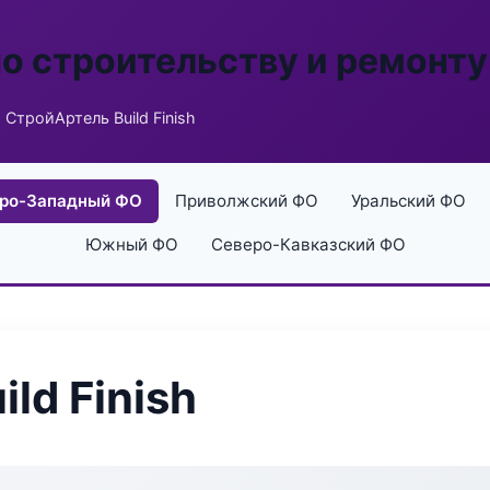
по строительству и ремонту
 СтройАртель Build Finish
ро-Западный ФО
Приволжский ФО
Уральский ФО
Южный ФО
Северо-Кавказский ФО
ld Finish