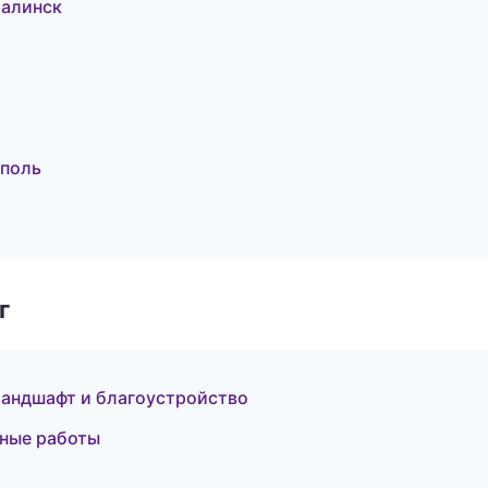
халинск
поль
г
андшафт и благоустройство
чные работы