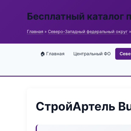
Бесплатный каталог 
Главная
»
Северо-Западный федеральный округ
»
🏠 Главная
Центральный ФО
Севе
СтройАртель Bui