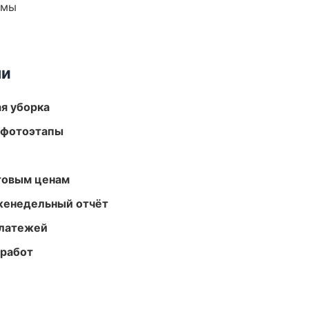
емы
ми
ая уборка
 фотоэтапы
птовым ценам
женедельный отчёт
платежей
 работ