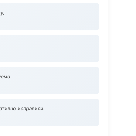
у.
уемо.
ативно исправили.