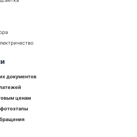
одсветка
ора
электричество
ми
их документов
платежей
птовым ценам
 фотоэтапы
обращения