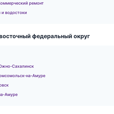
Коммерческий ремонт
 и водостоки
евосточный федеральный округ
Южно-Сахалинск
омсомольск-на-Амуре
овск
на-Амуре