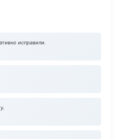
ативно исправили.
у.