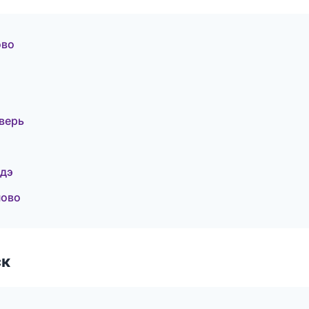
ово
верь
Удэ
ново
ск