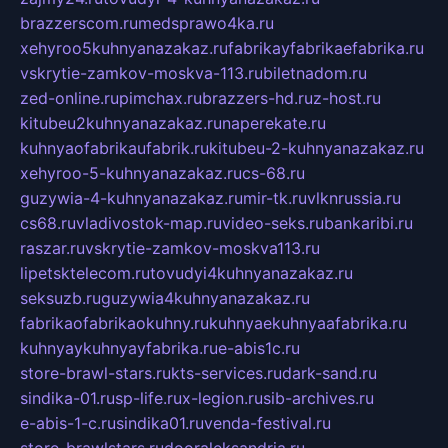
brazzerscom.ru
medsprawo4ka.ru
xehyroo5kuhnyanazakaz.ru
fabrikayfabrikaefabrika.ru
vskrytie-zamkov-moskva-113.ru
biletnadom.ru
zed-online.ru
pimchax.ru
brazzers-hd.ru
z-host.ru
kitubeu2kuhnyanazakaz.ru
naperekate.ru
kuhnyaofabrikaufabrik.ru
kitubeu-2-kuhnyanazakaz.ru
xehyroo-5-kuhnyanazakaz.ru
cs-68.ru
guzywia-4-kuhnyanazakaz.ru
mir-tk.ru
vlknrussia.ru
cs68.ru
vladivostok-map.ru
video-seks.ru
bankaribi.ru
raszar.ru
vskrytie-zamkov-moskva113.ru
lipetsktelecom.ru
tovudyi4kuhnyanazakaz.ru
seksuzb.ru
guzywia4kuhnyanazakaz.ru
fabrikaofabrikaokuhny.ru
kuhnyaekuhnyaafabrika.ru
kuhnyaykuhnyayfabrika.ru
e-abis1c.ru
store-brawl-stars.ru
kts-services.ru
dark-sand.ru
sindika-01.ru
sp-life.ru
x-legion.ru
sib-archives.ru
e-abis-1-c.ru
sindika01.ru
venda-festival.ru