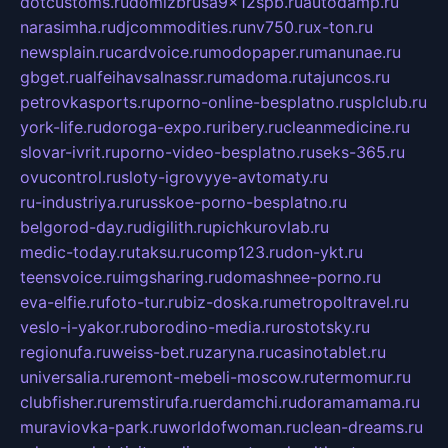
dotcustoms.ru
domizbrusa9x12spb.ru
autodamp.ru
narasimha.ru
djcommodities.ru
nv750.ru
x-ton.ru
newsplain.ru
cardvoice.ru
modopaper.ru
manunae.ru
gbget.ru
alfeihavsalnassr.ru
madoma.ru
tajuncos.ru
petrovkasports.ru
porno-online-besplatno.ru
splclub.ru
york-life.ru
doroga-expo.ru
ribery.ru
cleanmedicine.ru
slovar-ivrit.ru
porno-video-besplatno.ru
seks-365.ru
ovucontrol.ru
sloty-igrovyye-avtomaty.ru
ru-industriya.ru
russkoe-porno-besplatno.ru
belgorod-day.ru
digilith.ru
pichkurovlab.ru
medic-today.ru
taksu.ru
comp123.ru
don-ykt.ru
teensvoice.ru
imgsharing.ru
domashnee-porno.ru
eva-elfie.ru
foto-tur.ru
biz-doska.ru
metropoltravel.ru
veslo-i-yakor.ru
borodino-media.ru
rostotsky.ru
regionufa.ru
weiss-bet.ru
zaryna.ru
casinotablet.ru
universalia.ru
remont-mebeli-moscow.ru
termomur.ru
clubfisher.ru
remstirufa.ru
erdamchi.ru
doramamama.ru
muraviovka-park.ru
worldofwoman.ru
clean-dreams.ru