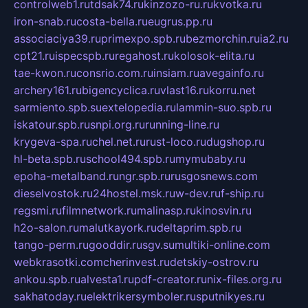
controlweb1.ru
tdsak74.ru
kinzozo-ru.ru
kvotka.ru
iron-snab.ru
costa-bella.ru
eugrus.pp.ru
associaciya39.ru
primexpo.spb.ru
bezmorchin.ru
ia2.ru
cpt21.ru
ispecspb.ru
regahost.ru
kolosok-elita.ru
tae-kwon.ru
consrio.com.ru
insiam.ru
avegainfo.ru
archery161.ru
bigencyclica.ru
vlast16.ru
korru.net
sarmiento.spb.su
extelopedia.ru
lammin-suo.spb.ru
iskatour.spb.ru
snpi.org.ru
running-line.ru
krygeva-spa.ru
chel.net.ru
rust-loco.ru
dugshop.ru
hl-beta.spb.ru
school494.spb.ru
mymubaby.ru
epoha-metalband.ru
ngr.spb.ru
rusgosnews.com
dieselvostok.ru
24hostel.msk.ru
w-dev.ru
f-ship.ru
regsmi.ru
filmnetwork.ru
malinasp.ru
kinosvin.ru
h2o-salon.ru
malutkayork.ru
deltaprim.spb.ru
tango-perm.ru
gooddir.ru
sgv.su
multiki-online.com
webkrasotki.com
cherinvest.ru
detskiy-ostrov.ru
ankou.spb.ru
alvesta1.ru
pdf-creator.ru
nix-files.org.ru
sakhatoday.ru
elektrikersymboler.ru
sputnikyes.ru