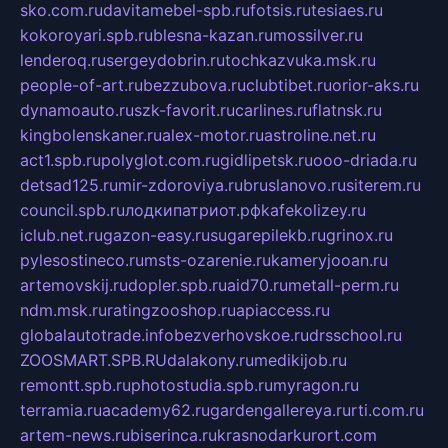
sko.com.ru
davitamebel-spb.ru
fotsis.ru
tesiaes.ru
kokoroyari.spb.ru
blesna-kazan.ru
mossilver.ru
lenderoq.ru
sergeydobrin.ru
tochkazvuka.msk.ru
people-of-art.ru
bezzubova.ru
clubtibet.ru
orior-aks.ru
dynamoauto.ru
szk-favorit.ru
carlines.ru
flatnsk.ru
kingbolenskaner.ru
alex-motor.ru
astroline.net.ru
act1.spb.ru
polyglot.com.ru
gidlipetsk.ru
ooo-driada.ru
detsad125.ru
mir-zdoroviya.ru
bruslanovo.ru
siterem.ru
council.spb.ru
лодкипатриот.рф
kafekolizey.ru
iclub.net.ru
gazon-easy.ru
sugarepilekb.ru
grinox.ru
pylesostineco.ru
msts-ozarenie.ru
kameryjooan.ru
artemovskij.ru
dopler.spb.ru
aid70.ru
metall-perm.ru
ndm.msk.ru
ratingzooshop.ru
apiaccess.ru
globalautotrade.info
bezverhovskoe.ru
drsschool.ru
ZOOSMART.SPB.RU
dalakony.ru
medikijob.ru
remontt.spb.ru
photostudia.spb.ru
myragon.ru
terramia.ru
academy62.ru
gardengallereya.ru
rti.com.ru
artem-news.ru
biserinca.ru
krasnodarkurort.com