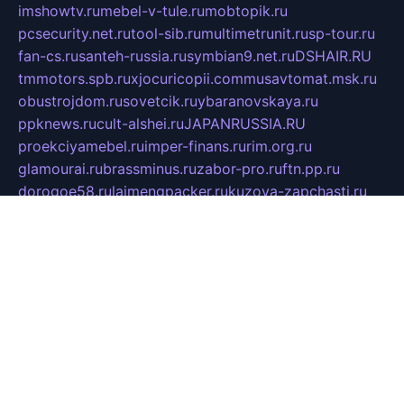
imshowtv.ru
mebel-v-tule.ru
mobtopik.ru
pcsecurity.net.ru
tool-sib.ru
multimetrunit.ru
sp-tour.ru
fan-cs.ru
santeh-russia.ru
symbian9.net.ru
DSHAIR.RU
tmmotors.spb.ru
xjocuricopii.com
musavtomat.msk.ru
obustrojdom.ru
sovetcik.ru
ybaranovskaya.ru
ppknews.ru
cult-alshei.ru
JAPANRUSSIA.RU
proekciyamebel.ru
imper-finans.ru
rim.org.ru
glamourai.ru
brassminus.ru
zabor-pro.ru
ftn.pp.ru
dorogoe58.ru
laimengpacker.ru
kuzova-zapchasti.ru
sageerp.ru
taxodrom.ru
dsrazvitie.ru
hardcity.net.ru
ratinghomegames.ru
topservice25.ru
gubernyan.ru
gtglasslined.ru
ii4.ru
tssport.spb.ru
andorra24.com
blackwallstreet.ru
oboimos.ru
optim-doors.com.ru
ikuch.ru
nycr.org.ru
npa21.ru
vremya-ch.spb.ru
desert000.ru
ivtorgi.ru
ifiori.ru
catalog-statei.ru
dcv.org.ru
spetsmaster174.ru
ipkameryhiseeu.ru
dum26.ru
ruspol.spb.ru
fr-opendp.ru
kam-solnyshko.ru
cheyenne-arapaho.ru
sevzapmetal.spb.ru