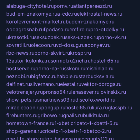
alabuga-cityhotel.ru
pornv.ru
atlantpereezd.ru
bud-em-znakomye.ru
a-cdc.ru
elektrostal-news.ru
korolevremont-market.ru
budem-znakomye.ru
oooagrosnab.ru
fpodaso.ru
emfire.ru
pro-otdelky.ru
ukrasotki.ru
seksuzbek.ru
seks-uzbek.ru
porno-vk.ru
sovratili.ru
olecoon.ru
vd-dosug.ru
adonyev.ru
rbc-news.ru
porno-skvirt.ru
krospr.ru
13autor-kolonka.ru
sormol.ru
2rich.ru
hostel-65.ru
hostserve.ru
porno-na-russkom.ru
mishinlab.ru
neznobi.ru
bigfatcc.ru
habble.ru
starbucksvia.ru
delfinet.ru
silvernano.ru
elestal.ru
vektor-doroga.ru
velotrenajery.ru
pronso54.ru
lenasever.ru
lovinskix.ru
show-pets.ru
smartnews03.ru
discofoxworld.ru
miraclecoon.ru
pongup.ru
hostel65.ru
liura.ru
glasspb.ru
firehunters.ru
gribowo.ru
gnalis.ru
bulkitula.ru
hometown-france.ru
1-xbeticricetc-1-xbetti-5.ru
shop-garena.ru
cricetc-1-xbetr-1-xbetcc-2.ru
one-life-story.ru
top-halyava.ru
accounts112.ru