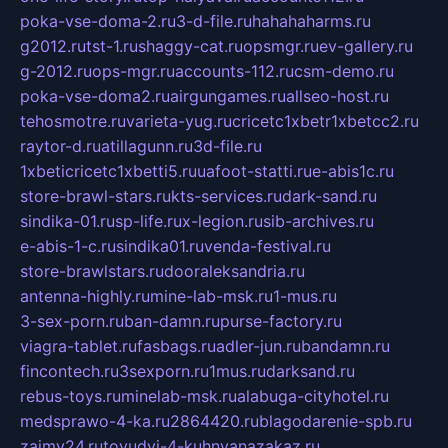
poka-vse-doma-2.ru
3-d-file.ru
hahahaharms.ru
g2012.ru
tst-1.ru
shaggy-cat.ru
opsmgr.ru
ev-gallery.ru
g-2012.ru
ops-mgr.ru
accounts-112.ru
csm-demo.ru
poka-vse-doma2.ru
airgungames.ru
allseo-host.ru
tehosmotre.ru
varieta-yug.ru
cricetc1xbetr1xbetcc2.ru
raytor-d.ru
atillagunn.ru
3d-file.ru
1xbeticricetc1xbetti5.ru
uafoot-statti.ru
e-abis1c.ru
store-brawl-stars.ru
kts-services.ru
dark-sand.ru
sindika-01.ru
sp-life.ru
x-legion.ru
sib-archives.ru
e-abis-1-c.ru
sindika01.ru
venda-festival.ru
store-brawlstars.ru
dooraleksandria.ru
antenna-highly.ru
mine-lab-msk.ru
1-mus.ru
3-sex-porn.ru
ban-damn.ru
purse-factory.ru
viagra-tablet.ru
fasbags.ru
adler-jun.ru
bandamn.ru
fincontech.ru
3sexporn.ru
1mus.ru
darksand.ru
rebus-toys.ru
minelab-msk.ru
alabuga-cityhotel.ru
medsprawo-4-ka.ru
2864420.ru
blagodarenie-spb.ru
zajmy24.ru
tovudyi-4-kuhnyanazakaz.ru