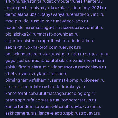
arkrym.ru
kristinita.ru
dircomputer.ru
healthenter.ru
textexperts.ru
pivnaya-kruzhka.ru
kinofilmy-2021.ru
demolalapaluza.ru
tanyavanya.ru
remstir-tolyatti.ru
msdip.ru
jdol.ru
sokolovr.ru
newtech-spb.ru
rezemkleim.ru
massage-tai.ru
seonub.ru
zvonitut.ru
biolisichka24.ru
mncraft-download.ru
algoritm-sistema.ru
godflesh.ru
ru-industria.ru
zebra-tlt.ru
okna-proficom.ru
erynok.ru
onlinekinospace.ru
startupstudio-fefu.ru
zarges-ru.ru
gegenjustizunrecht.ru
autobalashov.ru
utrovortu.ru
spiski-firm.ru
elara-m.ru
kinomusorka.ru
mkcslava.ru
2bets.ru
vintovoykompressor.ru
birminghamvsfulham.ru
sarmat-komp.ru
pioneeri.ru
amadis-chocolate.ru
shkurki-karakulya.ru
kanotiforet.spb.ru
tutmassage.ru
ecolog.org.ru
praga.spb.ru
falcorussia.ru
autodoctorservis.ru
kamertondom.spb.ru
net-life.net.ru
avto-vozim.ru
sakhcamera.ru
alliance-electro.spb.ru
stroyavt.ru