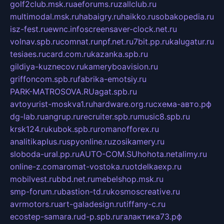
golf2club.msk.ru
aeforums.ru
zallclub.ru
multimodal.msk.ru
habaigry.ru
haikko.ru
sobakopedia.ru
isz-fest.ru
ewnc.info
screensaver-clock.net.ru
volnav.spb.ru
comnat.ru
npf.net.ru
7bit.pp.ru
kalugatur.ru
tesiaes.ru
card.com.ru
kazanka.spb.ru
gildiya-kuznecov.ru
kameryboavision.ru
griffoncom.spb.ru
fabrika-emotsiy.ru
PARK-MATROSOVA.RU
agat.spb.ru
avtoyurist-moskva1.ru
hardware.org.ru
схема-авто.рф
dg-lab.ru
angrup.ru
recruiter.spb.ru
music8.spb.ru
krsk124.ru
kubok.spb.ru
romanofforex.ru
analitikaplus.ru
spyonline.ru
zosikamery.ru
sloboda-ural.pp.ru
AUTO-COM.SU
hohota.net
alimy.ru
online-z.com
aromat-vostoka.ru
otdelkaexp.ru
mobilvest.ru
bbd.net.ru
mebelshop.msk.ru
smp-forum.ru
bastion-td.ru
kosmoscreative.ru
avrmotors.ru
art-galadesign.ru
tiffany-c.ru
ecostep-samara.ru
d-p.spb.ru
галактика73.рф