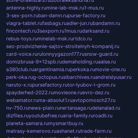
store-brawlstars.ru
dooraleksandria.ru
antenna-highly.ru
mine-lab-msk.ru
1-mus.ru
3-sex-porn.ru
ban-damn.ru
purse-factory.ru
viagra-tablet.ru
fasbags.ru
adler-jun.ru
bandamn.ru
fincontech.ru
3sexporn.ru
1mus.ru
darksand.ru
rebus-toys.ru
minelab-msk.ru
rtdco.ru
seo-prodvizhenie-sajtov-stroitelnyh-kompanij.ru
card-voice.ru
rulonnyygazon177.ru
snow-guard.ru
domizbrusa-9x12spb.ru
demaholding.ru
aalse.ru
a380club.ru
argentinamia.ru
perkoka.ru
movie-one.ru
perk-oka.ru
g-octopus.ru
sibarchives.ru
andreislyusar.ru
naruto-x.ru
pursefactory.ru
tor-lyubov-i-grom.ru
spayderhed-2022.ru
movieone.ru
evro-dez.ru
webamator.ru
ma-absolut1.ru
avtopomosch27.ru
nv-750.ru
news-plain.ru
nertansaga.ru
delanalad.ru
dizfiles.ru
youtubefree.ru
aria-family.ru
roadli.ru
planeta-samara.ru
mysmartbuy.ru
matrasy-kemerovo.ru
ashanet.ru
trade-farm.ru