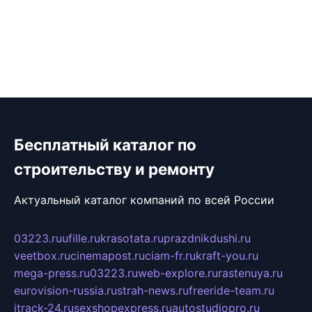
Бесплатный каталог по
строительству и ремонту
Актуальный каталог компаний по всей России
03223.ru
ufille.ru
krasotata.ru
prazdnikdushi.ru
veetbox.ru
cinemapost.ru
ciam-fr.ru
kraft-you.ru
mega-press.ru
03223.ru
web-explore.ru
rastenuya.ru
eurovision-russia.ru
strah-news.ru
freeride-team.ru
itrack-24.ru
sexshopexpress.ru
autostudiopro.ru