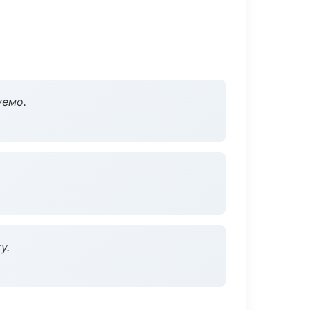
уемо.
у.