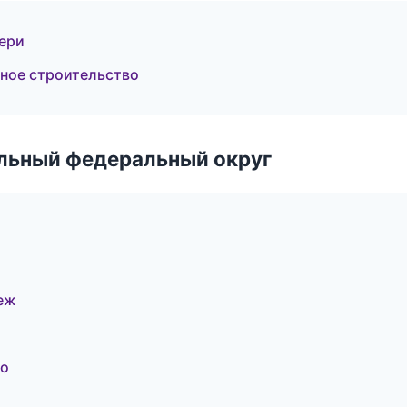
вери
ное строительство
альный федеральный округ
еж
во