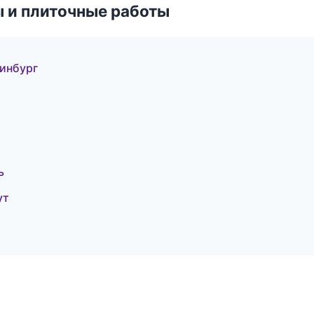
 и плиточные работы
ринбург
ь
ут