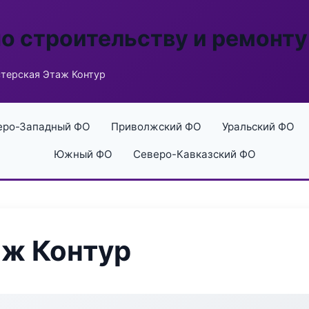
по строительству и ремонту
терская Этаж Контур
еро-Западный ФО
Приволжский ФО
Уральский ФО
Южный ФО
Северо-Кавказский ФО
аж Контур