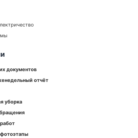
электричество
емы
ми
их документов
женедельный отчёт
ая уборка
обращения
 работ
 фотоэтапы