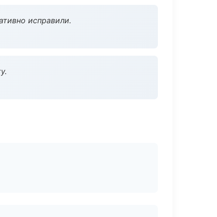
ативно исправили.
у.