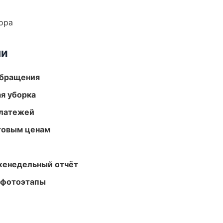
ора
ми
обращения
ая уборка
платежей
птовым ценам
женедельный отчёт
 фотоэтапы