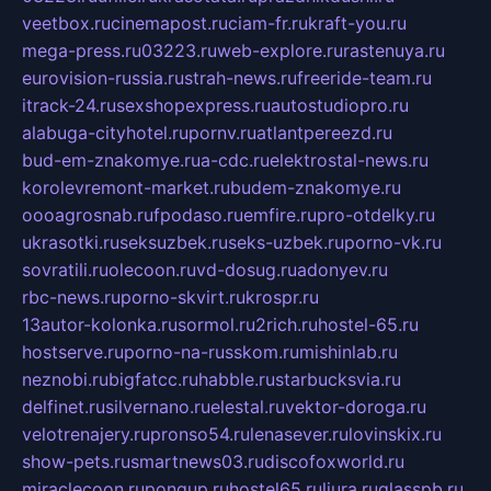
veetbox.ru
cinemapost.ru
ciam-fr.ru
kraft-you.ru
mega-press.ru
03223.ru
web-explore.ru
rastenuya.ru
eurovision-russia.ru
strah-news.ru
freeride-team.ru
itrack-24.ru
sexshopexpress.ru
autostudiopro.ru
alabuga-cityhotel.ru
pornv.ru
atlantpereezd.ru
bud-em-znakomye.ru
a-cdc.ru
elektrostal-news.ru
korolevremont-market.ru
budem-znakomye.ru
oooagrosnab.ru
fpodaso.ru
emfire.ru
pro-otdelky.ru
ukrasotki.ru
seksuzbek.ru
seks-uzbek.ru
porno-vk.ru
sovratili.ru
olecoon.ru
vd-dosug.ru
adonyev.ru
rbc-news.ru
porno-skvirt.ru
krospr.ru
13autor-kolonka.ru
sormol.ru
2rich.ru
hostel-65.ru
hostserve.ru
porno-na-russkom.ru
mishinlab.ru
neznobi.ru
bigfatcc.ru
habble.ru
starbucksvia.ru
delfinet.ru
silvernano.ru
elestal.ru
vektor-doroga.ru
velotrenajery.ru
pronso54.ru
lenasever.ru
lovinskix.ru
show-pets.ru
smartnews03.ru
discofoxworld.ru
miraclecoon.ru
pongup.ru
hostel65.ru
liura.ru
glasspb.ru