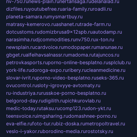
nv-750.ru
news-plain.ru
nertansaga.ru
delanalad.ru
dizfiles.ru
youtubefree.ru
aria-family.ru
roadli.ru
planeta-samara.ru
mysmartbuy.ru
matrasy-kemerovo.ru
ashanet.ru
trade-farm.ru
dotcustoms.ru
domizbrusa9x12spb.ru
autodamp.ru
narasimha.ru
djcommodities.ru
nv750.ru
x-ton.ru
newsplain.ru
cardvoice.ru
modopaper.ru
manunae.ru
gbget.ru
alfeihavsalnassr.ru
madoma.ru
tajuncos.ru
petrovkasports.ru
porno-online-besplatno.ru
splclub.ru
york-life.ru
doroga-expo.ru
ribery.ru
cleanmedicine.ru
slovar-ivrit.ru
porno-video-besplatno.ru
seks-365.ru
ovucontrol.ru
sloty-igrovyye-avtomaty.ru
ru-industriya.ru
russkoe-porno-besplatno.ru
belgorod-day.ru
digilith.ru
pichkurovlab.ru
medic-today.ru
taksu.ru
comp123.ru
don-ykt.ru
teensvoice.ru
imgsharing.ru
domashnee-porno.ru
eva-elfie.ru
foto-tur.ru
biz-doska.ru
metropoltravel.ru
veslo-i-yakor.ru
borodino-media.ru
rostotsky.ru