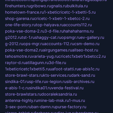
firehunters.ru
gribowo.ru
gnalis.ru
bulkitula.ru
hometown-france.ru
1-xbeticricetc-1-xbetti-5.ru
shop-garena.ru
cricetc-1-xbetr-1-xbetcc-2.ru
one-life-story.ru
top-halyava.ru
accounts112.ru
poka-vse-doma-2.ru
3-d-file.ru
hahahaharms.ru
g2012.ru
tst-1.ru
shaggy-cat.ru
opsmgr.ru
ev-gallery.ru
g-2012.ru
ops-mgr.ru
accounts-112.ru
csm-demo.ru
poka-vse-doma2.ru
airgungames.ru
allseo-host.ru
tehosmotre.ru
varieta-yug.ru
cricetc1xbetr1xbetcc2.ru
raytor-d.ru
atillagunn.ru
3d-file.ru
1xbeticricetc1xbetti5.ru
uafoot-statti.ru
e-abis1c.ru
store-brawl-stars.ru
kts-services.ru
dark-sand.ru
sindika-01.ru
sp-life.ru
x-legion.ru
sib-archives.ru
e-abis-1-c.ru
sindika01.ru
venda-festival.ru
store-brawlstars.ru
dooraleksandria.ru
antenna-highly.ru
mine-lab-msk.ru
1-mus.ru
3-sex-porn.ru
ban-damn.ru
purse-factory.ru