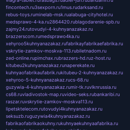
viagra-tablet.ru
fasbags.ru
adler-jun.ru
bandamn.ru
fincontech.ru
3sexporn.ru
1mus.ru
darksand.ru
rebus-toys.ru
minelab-msk.ru
alabuga-cityhotel.ru
medsprawo-4-ka.ru
2864420.ru
blagodarenie-spb.ru
zajmy24.ru
tovudyi-4-kuhnyanazakaz.ru
brazzerscom.ru
medsprawo4ka.ru
xehyroo5kuhnyanazakaz.ru
fabrikayfabrikaefabrika.ru
vskrytie-zamkov-moskva-113.ru
biletnadom.ru
zed-online.ru
pimchax.ru
brazzers-hd.ru
z-host.ru
kitubeu2kuhnyanazakaz.ru
naperekate.ru
kuhnyaofabrikaufabrik.ru
kitubeu-2-kuhnyanazakaz.ru
xehyroo-5-kuhnyanazakaz.ru
cs-68.ru
guzywia-4-kuhnyanazakaz.ru
mir-tk.ru
vlknrussia.ru
cs68.ru
vladivostok-map.ru
video-seks.ru
bankaribi.ru
raszar.ru
vskrytie-zamkov-moskva113.ru
lipetsktelecom.ru
tovudyi4kuhnyanazakaz.ru
seksuzb.ru
guzywia4kuhnyanazakaz.ru
fabrikaofabrikaokuhny.ru
kuhnyaekuhnyaafabrika.ru