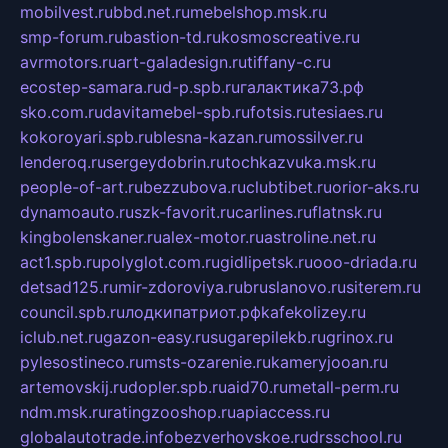
mobilvest.ru
bbd.net.ru
mebelshop.msk.ru
smp-forum.ru
bastion-td.ru
kosmoscreative.ru
avrmotors.ru
art-galadesign.ru
tiffany-c.ru
ecostep-samara.ru
d-p.spb.ru
галактика73.рф
sko.com.ru
davitamebel-spb.ru
fotsis.ru
tesiaes.ru
kokoroyari.spb.ru
blesna-kazan.ru
mossilver.ru
lenderoq.ru
sergeydobrin.ru
tochkazvuka.msk.ru
people-of-art.ru
bezzubova.ru
clubtibet.ru
orior-aks.ru
dynamoauto.ru
szk-favorit.ru
carlines.ru
flatnsk.ru
kingbolenskaner.ru
alex-motor.ru
astroline.net.ru
act1.spb.ru
polyglot.com.ru
gidlipetsk.ru
ooo-driada.ru
detsad125.ru
mir-zdoroviya.ru
bruslanovo.ru
siterem.ru
council.spb.ru
лодкипатриот.рф
kafekolizey.ru
iclub.net.ru
gazon-easy.ru
sugarepilekb.ru
grinox.ru
pylesostineco.ru
msts-ozarenie.ru
kameryjooan.ru
artemovskij.ru
dopler.spb.ru
aid70.ru
metall-perm.ru
ndm.msk.ru
ratingzooshop.ru
apiaccess.ru
globalautotrade.info
bezverhovskoe.ru
drsschool.ru