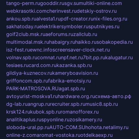
tango-perm.ru
gooddir.ru
sgv.su
multiki-online.com
webkrasotki.com
cherinvest.ru
detskiy-ostrov.ru
ankou.spb.ru
alvesta1.ru
pdf-creator.ru
nix-files.org.ru
sakhatoday.ru
elektrikersymboler.ru
sputnikyes.ru
golf2club.msk.ru
aeforums.ru
zallclub.ru
multimodal.msk.ru
habaigry.ru
haikko.ru
sobakopedia.ru
isz-fest.ru
ewnc.info
screensaver-clock.net.ru
volnav.spb.ru
comnat.ru
npf.net.ru
7bit.pp.ru
kalugatur.ru
tesiaes.ru
card.com.ru
kazanka.spb.ru
gildiya-kuznecov.ru
kameryboavision.ru
griffoncom.spb.ru
fabrika-emotsiy.ru
PARK-MATROSOVA.RU
agat.spb.ru
avtoyurist-moskva1.ru
hardware.org.ru
схема-авто.рф
dg-lab.ru
angrup.ru
recruiter.spb.ru
music8.spb.ru
krsk124.ru
kubok.spb.ru
romanofforex.ru
analitikaplus.ru
spyonline.ru
zosikamery.ru
sloboda-ural.pp.ru
AUTO-COM.SU
hohota.net
alimy.ru
online-z.com
aromat-vostoka.ru
otdelkaexp.ru