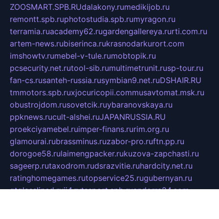
ZOOSMART.SPB.RU
dalakony.ru
medikijob.ru
remontt.spb.ru
photostudia.spb.ru
myragon.ru
terramia.ru
academy62.ru
gardengallereya.ru
rti.com.ru
artem-news.ru
biserinca.ru
krasnodarkurort.com
imshowtv.ru
mebel-v-tule.ru
mobtopik.ru
pcsecurity.net.ru
tool-sib.ru
multimetrunit.ru
sp-tour.ru
fan-cs.ru
santeh-russia.ru
symbian9.net.ru
DSHAIR.RU
tmmotors.spb.ru
xjocuricopii.com
musavtomat.msk.ru
obustrojdom.ru
sovetcik.ru
ybaranovskaya.ru
ppknews.ru
cult-alshei.ru
JAPANRUSSIA.RU
proekciyamebel.ru
imper-finans.ru
rim.org.ru
glamourai.ru
brassminus.ru
zabor-pro.ru
ftn.pp.ru
dorogoe58.ru
laimengpacker.ru
kuzova-zapchasti.ru
sageerp.ru
taxodrom.ru
dsrazvitie.ru
hardcity.net.ru
ratinghomegames.ru
topservice25.ru
gubernyan.ru
gtglasslined.ru
ii4.ru
tssport.spb.ru
andorra24.com
blackwallstreet.ru
oboimos.ru
optim-doors.com.ru
ikuch.ru
nycr.org.ru
npa21.ru
vremya-ch.spb.ru