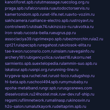
kanotiforet.spb.ru
tutmassage.ru
ecolog.org.ru
praga.spb.ru
falcorussia.ru
autodoctorservis.ru
kamertondom.spb.ru
net-life.net.ru
avto-vozim.ru
sakhcamera.ru
alliance-electro.spb.ru
stroyavt.ru
controlweb1.ru
tdsak74.ru
kinzozo-ru.ru
kvotka.ru
iron-snab.ru
costa-bella.ru
eugrus.pp.ru
associaciya39.ru
primexpo.spb.ru
bezmorchin.ru
ia2.ru
cpt21.ru
ispecspb.ru
regahost.ru
kolosok-elita.ru
tae-kwon.ru
consrio.com.ru
insiam.ru
avegainfo.ru
archery161.ru
bigencyclica.ru
vlast16.ru
korru.net
sarmiento.spb.su
extelopedia.ru
lammin-suo.spb.ru
iskatour.spb.ru
snpi.org.ru
running-line.ru
krygeva-spa.ru
chel.net.ru
rust-loco.ru
dugshop.ru
hl-beta.spb.ru
school494.spb.ru
mymubaby.ru
epoha-metalband.ru
ngr.spb.ru
rusgosnews.com
dieselvostok.ru
24hostel.msk.ru
w-dev.ru
f-ship.ru
regsmi.ru
filmnetwork.ru
malinasp.ru
kinosvin.ru
h2o-salon.ru
malutkayork.ru
deltaprim.spb.ru