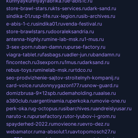
kuhnyaykuhnyayfabrika.ru
e-abis1c.ru
store-brawl-stars.ru
kts-services.ru
dark-sand.ru
sindika-01.ru
sp-life.ru
x-legion.ru
sib-archives.ru
e-abis-1-c.ru
sindika01.ru
venda-festival.ru
store-brawlstars.ru
dooraleksandria.ru
antenna-highly.ru
mine-lab-msk.ru
1-mus.ru
3-sex-porn.ru
ban-damn.ru
purse-factory.ru
viagra-tablet.ru
fasbags.ru
adler-jun.ru
bandamn.ru
fincontech.ru
3sexporn.ru
1mus.ru
darksand.ru
rebus-toys.ru
minelab-msk.ru
rtdco.ru
seo-prodvizhenie-sajtov-stroitelnyh-kompanij.ru
card-voice.ru
rulonnyygazon177.ru
snow-guard.ru
domizbrusa-9x12spb.ru
demaholding.ru
aalse.ru
a380club.ru
argentinamia.ru
perkoka.ru
movie-one.ru
perk-oka.ru
g-octopus.ru
sibarchives.ru
andreislyusar.ru
naruto-x.ru
pursefactory.ru
tor-lyubov-i-grom.ru
spayderhed-2022.ru
movieone.ru
evro-dez.ru
webamator.ru
ma-absolut1.ru
avtopomosch27.ru