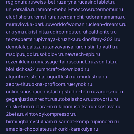
regionufa.ru
weiss-bet.ru
zaryna.ru
casinotablet.ru
universalia.ru
remont-mebeli-moscow.ru
termomur.ru
clubfisher.ru
remstirufa.ru
erdamchi.ru
doramamama.ru
muraviovka-park.ru
worldofwoman.ru
clean-dreams.ru
arkrym.ru
kristinita.ru
dircomputer.ru
healthenter.ru
textexperts.ru
pivnaya-kruzhka.ru
kinofilmy-2021.ru
demolalapaluza.ru
tanyavanya.ru
remstir-tolyatti.ru
msdip.ru
jdol.ru
sokolovr.ru
newtech-spb.ru
rezemkleim.ru
massage-tai.ru
seonub.ru
zvonitut.ru
biolisichka24.ru
mncraft-download.ru
algoritm-sistema.ru
godflesh.ru
ru-industria.ru
zebra-tlt.ru
okna-proficom.ru
erynok.ru
onlinekinospace.ru
startupstudio-fefu.ru
zarges-ru.ru
gegenjustizunrecht.ru
autobalashov.ru
utrovortu.ru
spiski-firm.ru
elara-m.ru
kinomusorka.ru
mkcslava.ru
2bets.ru
vintovoykompressor.ru
birminghamvsfulham.ru
sarmat-komp.ru
pioneeri.ru
amadis-chocolate.ru
shkurki-karakulya.ru